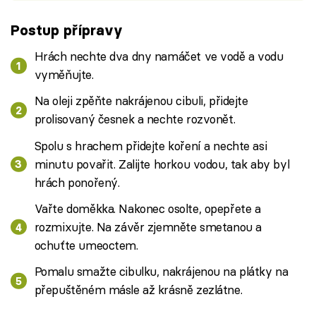
Postup přípravy
Hrách nechte dva dny namáčet ve vodě a vodu
vyměňujte.
Na oleji zpěňte nakrájenou cibuli, přidejte
prolisovaný česnek a nechte rozvonět.
Spolu s hrachem přidejte koření a nechte asi
minutu povařit. Zalijte horkou vodou, tak aby byl
hrách ponořený.
Vařte doměkka. Nakonec osolte, opepřete a
rozmixujte. Na závěr zjemněte smetanou a
ochuťte umeoctem.
Pomalu smažte cibulku, nakrájenou na plátky na
přepuštěném másle až krásně zezlátne.