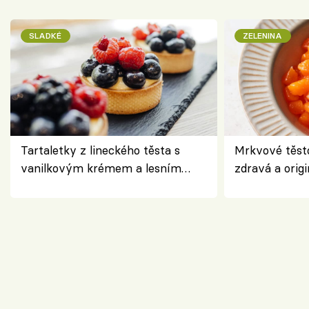
SLADKÉ
ZELENINA
Tartaletky z lineckého těsta s
Mrkvové těst
vanilkovým krémem a lesním
zdravá a origi
ovocem podle Bread Society
klasiky