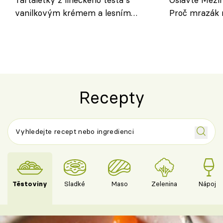
vanilkovým krémem a lesním
Proč mrazák n
ovocem podle Bread Society
horku vsadit 
Recepty
Těstoviny
Sladké
Maso
Zelenina
Nápoje