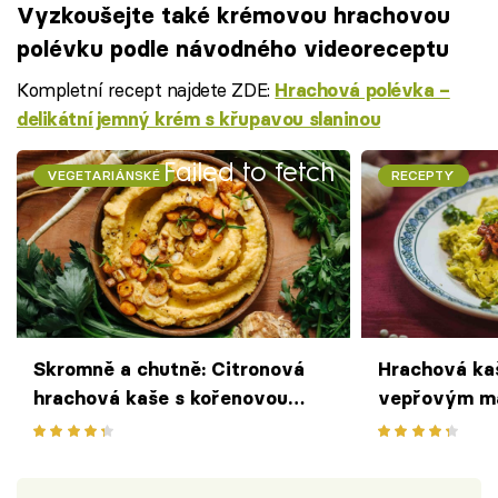
Vyzkoušejte také krémovou hrachovou
polévku podle návodného videoreceptu
Kompletní recept najdete ZDE:
Hrachová polévka –
delikátní jemný krém s křupavou slaninou
Failed to fetch
VEGETARIÁNSKÉ
RECEPTY
Skromně a chutně: Citronová
Hrachová ka
hrachová kaše s kořenovou
vepřovým m
zeleninou