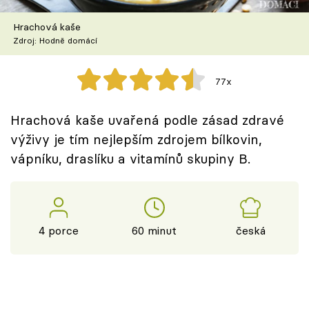
Škola vaření
Hrachová kaše
Zdroj: Hodně domácí
Recepty z TV
Speciál: Cuketa
77x
Těhotnej kuchař
Hrachová kaše uvařená podle zásad zdravé
výživy je tím nejlepším zdrojem bílkovin,
Sledujte prima+
vápníku, draslíku a vitamínů skupiny B.
Přihlášení
4 porce
60 minut
česká
Sledujte nás