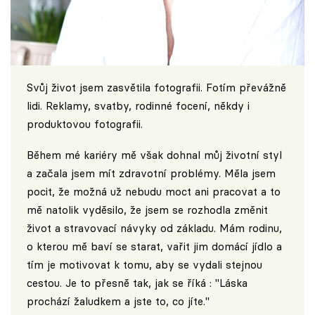
Svůj život jsem zasvětila fotografii. Fotím převážně
lidi. Reklamy, svatby, rodinné focení, někdy i
produktovou fotografii.
Během mé kariéry mě však dohnal můj životní styl
a začala jsem mít zdravotní problémy. Měla jsem
pocit, že možná už nebudu moct ani pracovat a to
mě natolik vyděsilo, že jsem se rozhodla změnit
život a stravovací návyky od základu. Mám rodinu,
o kterou mě baví se starat, vařit jim domácí jídlo a
tím je motivovat k tomu, aby se vydali stejnou
cestou. Je to přesně tak, jak se říká : "Láska
prochází žaludkem a jste to, co jíte."