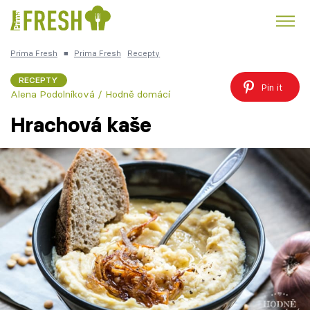
Prima Fresh
■
Prima Fresh
Recepty
Kuře
Polévky k večeři
Rychlé večeře
Trendy:
RECEPTY
Pin it
Alena Podolníková / Hodně domácí
Česká kuchyně
Čokoláda
Hrachová kaše
Témata
Recepty
Články
TV Program