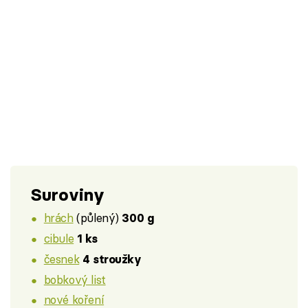
Suroviny
hrách
(půlený)
300 g
cibule
1 ks
česnek
4 stroužky
bobkový list
nové koření