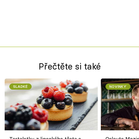
Přečtěte si také
SLADKÉ
NOVINKY
Tartaletky z lineckého těsta s
Oslavte Mezin