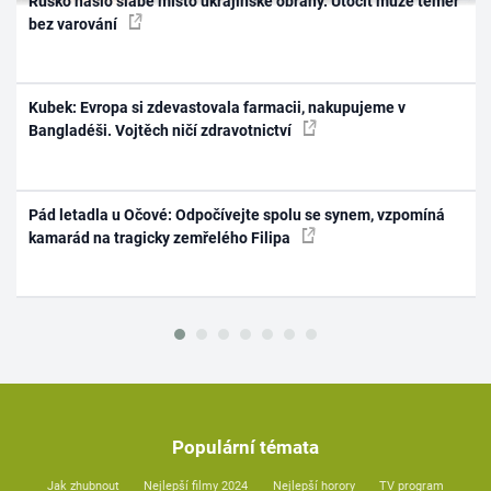
Rusko našlo slabé místo ukrajinské obrany. Útočit může téměř
bez varování
Kubek: Evropa si zdevastovala farmacii, nakupujeme v
Bangladéši. Vojtěch ničí zdravotnictví
Pád letadla u Očové: Odpočívejte spolu se synem, vzpomíná
kamarád na tragicky zemřelého Filipa
Populární témata
Jak zhubnout
Nejlepší filmy 2024
Nejlepší horory
TV program