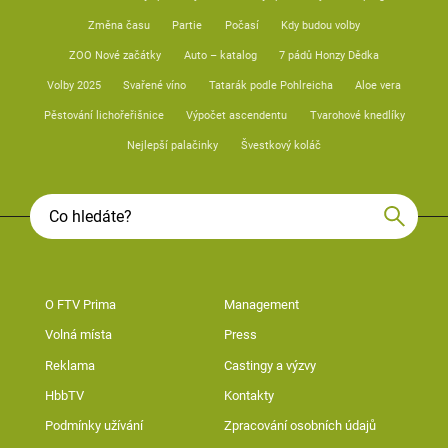
Změna času
Partie
Počasí
Kdy budou volby
ZOO Nové začátky
Auto – katalog
7 pádů Honzy Dědka
Volby 2025
Svařené víno
Tatarák podle Pohlreicha
Aloe vera
Pěstování lichořeřišnice
Výpočet ascendentu
Tvarohové knedlíky
Nejlepší palačinky
Švestkový koláč
O FTV Prima
Management
Volná místa
Press
Reklama
Castingy a výzvy
HbbTV
Kontakty
Podmínky užívání
Zpracování osobních údajů