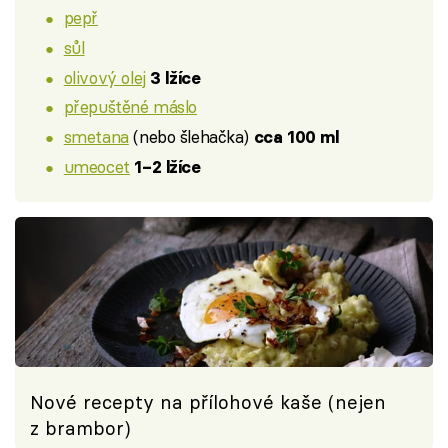
pepř
sůl
olivový olej
3 lžíce
přepuštěné máslo
smetana
(nebo šlehačka)
cca 100 ml
umeocet
1–2 lžíce
Nové recepty na přílohové kaše (nejen
z brambor)