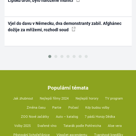
Lipsku dron, bylo naložené municí
Vjel do davu v Německu, dva demonstranty zabil. Afghánec
dožije za mřížemi, rozhodl soud
Populární témata
Jak zhubnout
Nejlepší filmy 2024
Nejlepší horory
TV program
Změna času
Partie
Počasí
Kdy budou volby
ZOO Nové začátky
Auto – katalog
7 pádů Honzy Dědka
Volby 2025
Svařené víno
Tatarák podle Pohlreicha
Aloe vera
Pěstování lichořeřišnice
Výpočet ascendentu
Tvarohové knedlíky