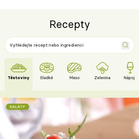
Recepty
Těstoviny
Sladké
Maso
Zelenina
Nápoje
SALÁTY