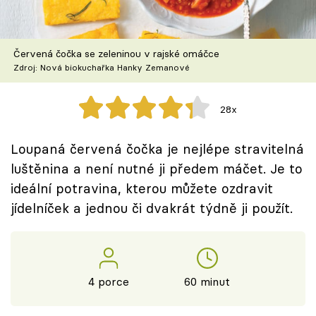
Škola vaření
Recepty z TV
Červená čočka se zeleninou v rajské omáčce
Zdroj: Nová biokuchařka Hanky Zemanové
Speciál: Cuketa
28x
Těhotnej kuchař
Loupaná červená čočka je nejlépe stravitelná
Sledujte prima+
luštěnina a není nutné ji předem máčet. Je to
ideální potravina, kterou můžete ozdravit
Přihlášení
jídelníček a jednou či dvakrát týdně ji použít.
Sledujte nás
4 porce
60 minut