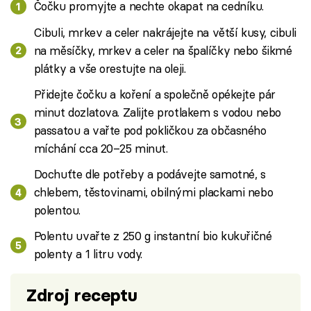
Čočku promyjte a nechte okapat na cedníku.
Cibuli, mrkev a celer nakrájejte na větší kusy, cibuli
na měsíčky, mrkev a celer na špalíčky nebo šikmé
plátky a vše orestujte na oleji.
Přidejte čočku a koření a společně opékejte pár
minut dozlatova. Zalijte protlakem s vodou nebo
passatou a vařte pod pokličkou za občasného
míchání cca 20–25 minut.
Dochuťte dle potřeby a podávejte samotné, s
chlebem, těstovinami, obilnými plackami nebo
polentou.
Polentu uvařte z 250 g instantní bio kukuřičné
polenty a 1 litru vody.
Zdroj receptu