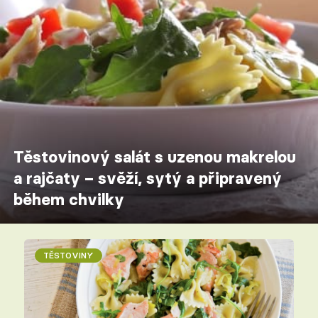
Těstovinový salát s uzenou makrelou
a rajčaty – svěží, sytý a připravený
během chvilky
TĚSTOVINY