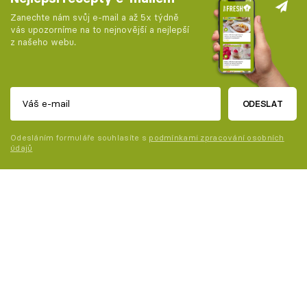
Zanechte nám svůj e-mail a až 5x týdně
vás upozorníme na to nejnovější a nejlepší
z našeho webu.
ODESLAT
Odesláním formuláře souhlasíte s
podmínkami zpracování osobních
údajů