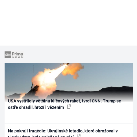
USA vystřílely většinu klíčových raket, tvrdí CNN. Trump se
ostře ohradil, hrozí i vězením
Na pokraji tragédie: Ukrajinské letadlo, které ohrožoval v