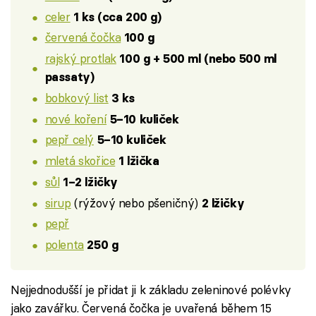
celer
1 ks (cca 200 g)
červená čočka
100 g
rajský protlak
100 g + 500 ml (nebo 500 ml
passaty)
bobkový list
3 ks
nové koření
5–10 kuliček
pepř celý
5–10 kuliček
mletá skořice
1 lžička
sůl
1–2 lžičky
sirup
(rýžový nebo pšeničný)
2 lžičky
pepř
polenta
250 g
Nejjednodušší je přidat ji k základu zeleninové polévky
jako zavářku. Červená čočka je uvařená během 15