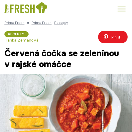
Prima Fresh
■
Prima Fresh
Recepty
Kuře
Polévky k večeři
Rychlé večeře
Trendy:
RECEPTY
Pin it
Hanka Zemanová
Česká kuchyně
Čokoláda
Červená čočka se zeleninou
v rajské omáčce
Témata
Recepty
Články
TV Program