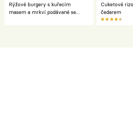
Rýžové burgery s kuřecím
Cuketové rizo
masem a mrkví podávané se
čedarem
salátem – lehká a chutná večeře