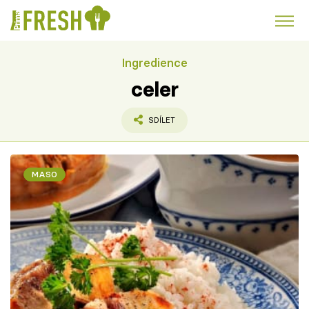
Ingredience
Kuře
Polévky k večeři
Rychlé večeře
Trendy:
celer
Česká kuchyně
Čokoláda
SDÍLET
MASO
Témata
Recepty
Články
TV Program