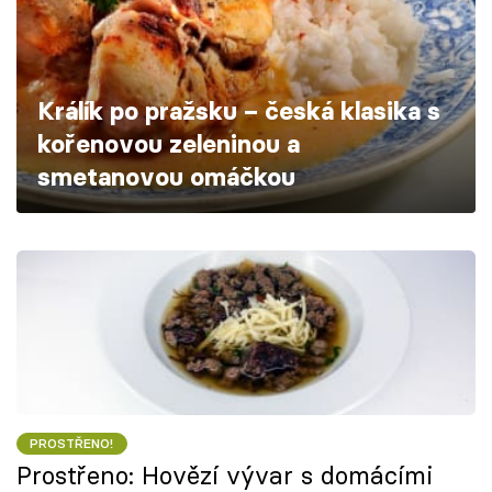
Škola vaření
Recepty z TV
Králík po pražsku – česká klasika s
Speciál: Cuketa
kořenovou zeleninou a
smetanovou omáčkou
Těhotnej kuchař
Sledujte prima+
Přihlášení
Sledujte nás
PROSTŘENO!
Prostřeno: Hovězí vývar s domácími