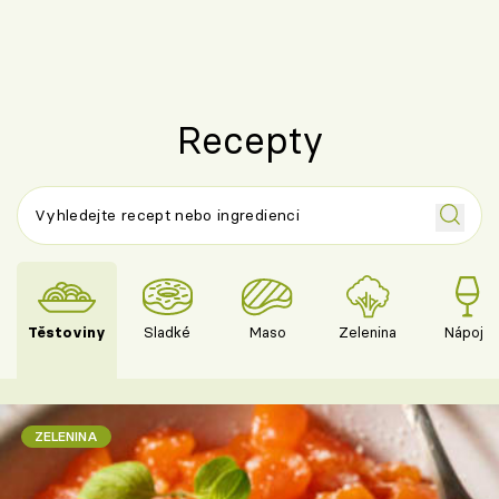
Recepty
Těstoviny
Sladké
Maso
Zelenina
Nápoje
ZELENINA