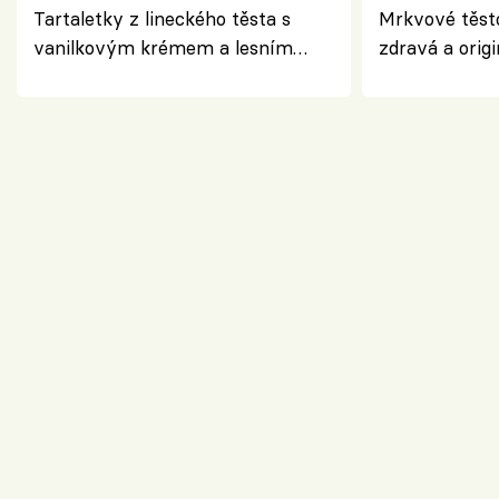
Tartaletky z lineckého těsta s
Mrkvové těst
vanilkovým krémem a lesním
zdravá a origi
ovocem podle Bread Society
klasiky