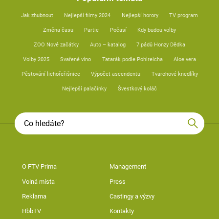
Jak zhubnout
Nejlepší filmy 2024
Nejlepší horory
TV program
Změna času
Partie
Počasí
Kdy budou volby
ZOO Nové začátky
Auto – katalog
7 pádů Honzy Dědka
Volby 2025
Svařené víno
Tatarák podle Pohlreicha
Aloe vera
Pěstování lichořeřišnice
Výpočet ascendentu
Tvarohové knedlíky
Nejlepší palačinky
Švestkový koláč
O FTV Prima
Management
Volná místa
Press
Reklama
Castingy a výzvy
HbbTV
Kontakty