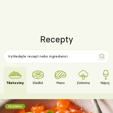
Recepty
Těstoviny
Sladké
Maso
Zelenina
Nápoje
ZELENINA