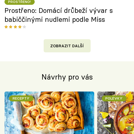
PROSTŘENO!
Prostřeno: Domácí drůbeží vývar s
babiččinými nudlemi podle Miss
ZOBRAZIT DALŠÍ
Návrhy pro vás
RECEPTY
POLÉVKY