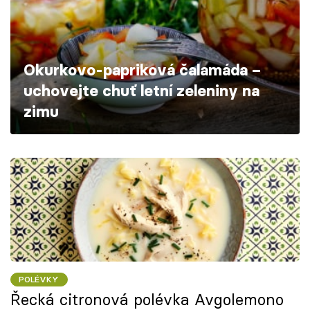
Škola vaření
Recepty z TV
Okurkovo-papriková čalamáda –
Speciál: Cuketa
uchovejte chuť letní zeleniny na
zimu
Těhotnej kuchař
Sledujte prima+
Přihlášení
Sledujte nás
POLÉVKY
Řecká citronová polévka Avgolemono