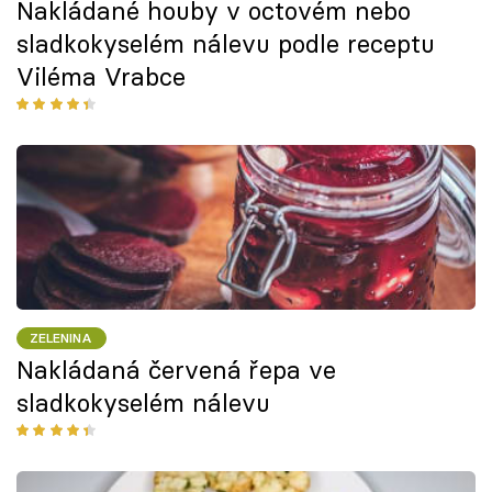
Nakládané houby v octovém nebo
sladkokyselém nálevu podle receptu
Viléma Vrabce
ZELENINA
Nakládaná červená řepa ve
sladkokyselém nálevu