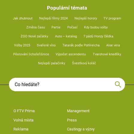
Populární témata
Jak zhubnout
Nejlepší filmy 2024
Nejlepší horory
TV program
Změna času
Partie
Počasí
Kdy budou volby
ZOO Nové začátky
Auto – katalog
7 pádů Honzy Dědka
Volby 2025
Svařené víno
Tatarák podle Pohlreicha
Aloe vera
Pěstování lichořeřišnice
Výpočet ascendentu
Tvarohové knedlíky
Nejlepší palačinky
Švestkový koláč
O FTV Prima
Management
Volná místa
Press
Reklama
Castingy a výzvy