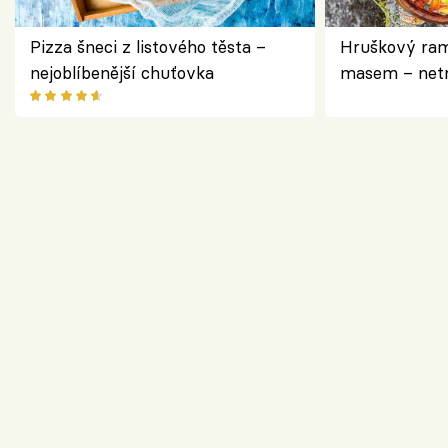
Pizza šneci z listového těsta –
Hruškový ram
nejoblíbenější chuťovka
masem – netr
asijském styl