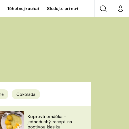
Těhotnej kuchař
Sledujte prima+
Vyhledávání
Můj p
Prima+
Y
CNN Prima NEWS
Prima ZOOM
ÍDLA
Prima LIVING
Prima Ženy
ně
Čokoláda
Prima LAJK
y
Koprová omáčka -
jednoduchý recept na
Sledujte nás
poctivou klasiku