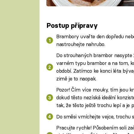
Fa
Postup přípravy
Brambory uvařte den dopředu nebo 
nastrouhejte nahrubo.
Do strouhaných brambor nasypte 2
varném typu brambor a na tom, kol
období. Zatímco ke konci léta býva
zimě je to naopak.
Pozor! Čím více mouky, tím jsou kne
dokud těsto nezíská ideální konzisten
tak, že těsto ještě trochu lepí a je
Do směsi vmíchejte vejce, trochu so
Pracujte rychle! Působením soli za