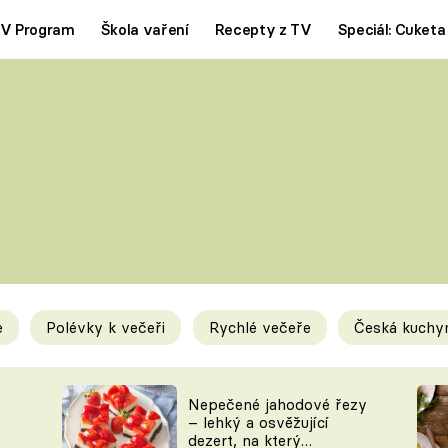
V Program
Škola vaření
Recepty z TV
Speciál: Cuketa
Polévky
Saláty
ČESKÁ KLASIKA
TĚSTOVIN
SILNÉ VÝVARY
SLADKÉ
KRÉMOVÉ
BEZMASÁ J
e
Polévky k večeři
Rychlé večeře
Česká kuchy
y
Tipy a triky
Novink
Nepečené jahodové řezy
– lehký a osvěžující
dezert, na který
KAM ZA JÍDLEM
BLOG