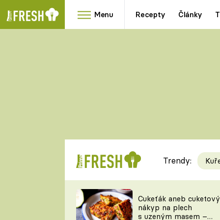
Menu
Recepty
Články
T
Oblíbené
Přílohy
recepty
HRANOLKY
HOUBY
KNEDLÍKY
DÝNĚ
KAŠE
RYCHLOVKY
Trendy:
Kuř
Populární
Videorecept
Cukeťák aneb cuketový
nákyp na plech
kuchaři
s uzeným masem –
TEĎ VAŘÍ ŠÉF!