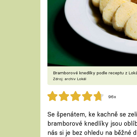
Bramborové knedlíky podle receptu z Lok
Zdroj: archiv Lokál
96x
Se špenátem, ke kachně se zel
bramborové knedlíky jsou oblíb
nás si je bez ohledu na běžné 