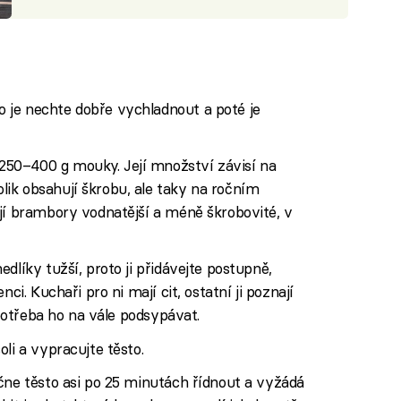
iled to fetch
je nechte dobře vychladnout a poté je
50–400 g mouky. Její množství závisí na
ik obsahují škrobu, ale taky na ročním
jí brambory vodnatější a méně škrobovité, v
dlíky tužší, proto ji přidávejte postupně,
ci. Kuchaři pro ni mají cit, ostatní ji poznají
 potřeba ho na vále podsypávat.
li a vypracujte těsto.
čne těsto asi po 25 minutách řídnout a vyžádá