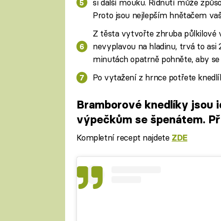
si další mouku. Řídnutí může způsob
Proto jsou nejlepším hnětačem vaš
Z těsta vytvořte zhruba půlkilové 
nevyplavou na hladinu, trvá to asi
minutách opatrně pohněte, aby se n
Po vytažení z hrnce potřete knedl
Bramborové knedlíky jsou i
výpečkům se špenátem. Přip
Kompletní recept najdete
ZDE
Fa