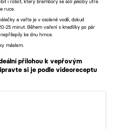
it i robot, který brambory se solí jakoby utře.
e ruce.
válečky a vařte je v osolené vodě, dokud
 20-25 minut. Během vaření s knedlíky po pár
epřilepily ke dnu hrnce.
íky máslem.
deální přílohou k vepřovým
ravte si je podle videoreceptu
iled to fetch