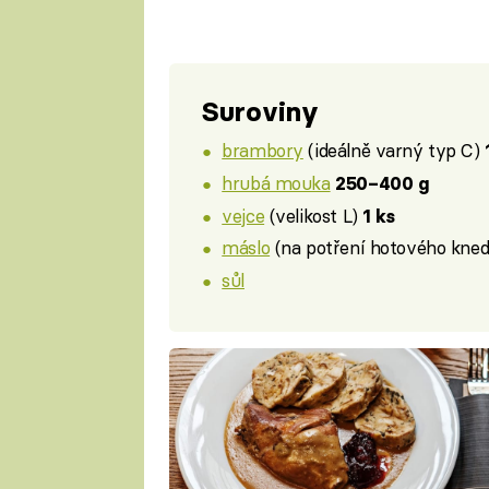
Suroviny
brambory
(ideálně varný typ C)
hrubá mouka
250–400 g
vejce
(velikost L)
1 ks
máslo
(na potření hotového kned
sůl