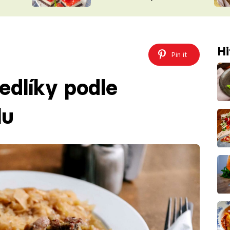
nepotřebujete troubu
ŠÉFREDAK
VYCHYTÁVKY
SOUTĚŽ FR
NA NÁKUPECH
ČASOPIS
Hi
Pin it
dlíky podle
lu