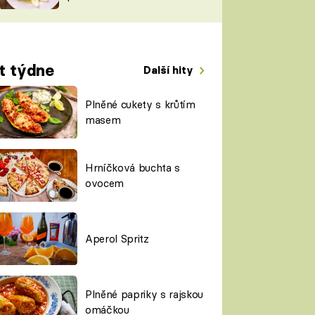
TORKY
ESH
t týdne
Další hity
Plněné cukety s krůtím
masem
Hrníčková buchta s
ovocem
Aperol Spritz
Plněné papriky s rajskou
omáčkou