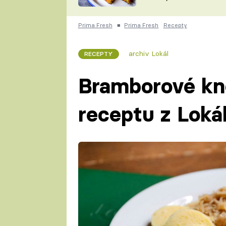
skvělý způsob, jak
ZDENĚK
zpracovat přerostlé
ČESKO NA TALÍŘI
cukety
POHLREICH
Prima Fresh
■
Prima Fresh
Recepty
KAROLÍNA,
JAROSLAV SAPÍK
DOMÁCÍ
archiv Lokál
RECEPTY
KUCHAŘKA
KAROLÍNA
KAMBERSKÁ
Bramborové kne
receptu z Loká