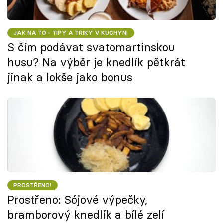
JAK NA TO - TIPY A TRIKY V KUCHYNI
S čím podávat svatomartinskou
husu? Na výběr je knedlík pětkrát
jinak a lokše jako bonus
PROSTŘENO!
Prostřeno: Sójové výpečky,
bramborový knedlík a bílé zelí