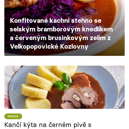
Škola vaření
Konfitované kachní stehno se
Recepty z TV
selským bramborovým knedlíkem
Speciál: Cuketa
a červeným brusinkovým zelím z
Velkopopovické Kozlovny
Těhotnej kuchař
Sledujte prima+
Přihlášení
Sledujte nás
MASO
Kančí kýta na černém pivě s