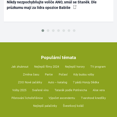
Nikdy nezpochybňujte voliče ANO, smál se Staněk. Dle
průzkumu mají za lídra opozice Babiše
Populární témata
Jak zhubnout
Nejlepší filmy 2024
Nejlepší horory
TV program
Změna času
Partie
Počasí
Kdy budou volby
ZOO Nové začátky
Auto – katalog
7 pádů Honzy Dědka
Volby 2025
Svařené víno
Tatarák podle Pohlreicha
Aloe vera
Pěstování lichořeřišnice
Výpočet ascendentu
Tvarohové knedlíky
Nejlepší palačinky
Švestkový koláč