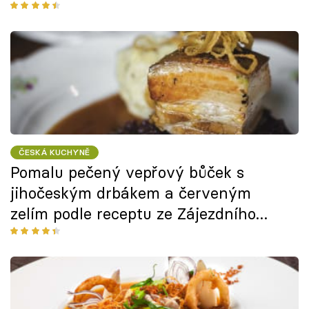
ČESKÁ KUCHYNĚ
Pomalu pečený vepřový bůček s
jihočeským drbákem a červeným
zelím podle receptu ze Zájezdního
hostince U Jiskrů