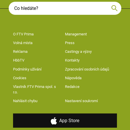
O FTV Prima
Management
Volná místa
Press
Reklama
Castingy a výzvy
HbbTV
Kontakty
Podmínky užívání
Zpracování osobních údajů
Cookies
Nápověda
Vlastník FTV Prima spol. s
Redakce
r.o.
Nahlásit chybu
Nastavení soukromí
App Store