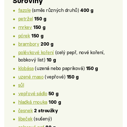
Suroviny
fazole
(směs různých druhů)
400 g
petržel
150 g
mrkev
150 g
pórek
150 g
brambory
200 g
polévkové koření
(celý pepř, nové koření,
bobkový list)
10 g
klobása
(uzená nebo papriková)
150 g
uzené maso
(vepřové)
150 g
sůl
vepřové sádlo
50 g
hladká mouka
100 g
česnek
2 stroužky
libeček
(sušený)