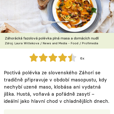
Škola vaření
Recepty z TV
Speciál: Cuketa
Záhorácká fazolová polévka plná masa a domácích nudlí
Těhotnej kuchař
Zdroj: Laura Wittekova / News and Media - Food / Profimedia
Sledujte prima+
6x
Přihlášení
Poctivá polévka ze slovenského Záhorí se
tradičně připravuje v období masopustu, kdy
nechybí uzené maso, klobása ani vydatná
Sledujte nás
jíška. Hustá, voňavá a pořádně zasytí –
ideální jako hlavní chod v chladnějších dnech.