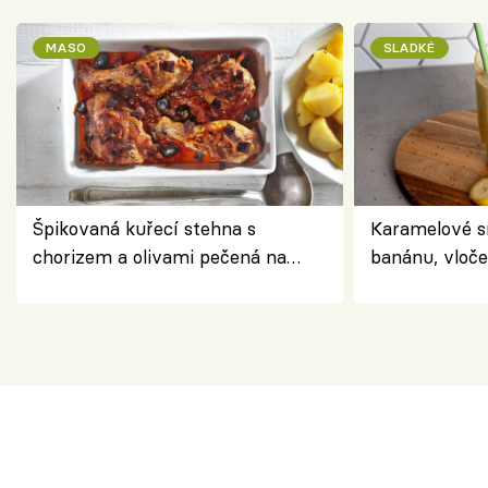
MASO
SLADKÉ
Špikovaná kuřecí stehna s
Karamelové s
chorizem a olivami pečená na
banánu, vloče
letní zelenině – šťavnaté maso s
snídaně do sk
výraznou chutí inspirovanou
Španělskem