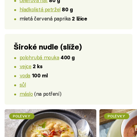
celerová nať
80 g
hladkolistá petržel
80 g
mletá červená paprika
2 lžíce
Široké nudle (slíže)
polohrubá mouka
400 g
vejce
2 ks
voda
100 ml
sůl
máslo
(na potření)
POLÉVKY
POLÉVKY