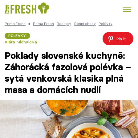
Prima Fresh
■
Prima Fresh
Recepty
Denní chody
Polévky
Kuře
Polévky k večeři
Rychlé večeře
Trendy:
POLÉVKY
Pin it
Klára Michalová
Česká kuchyně
Čokoláda
Poklady slovenské kuchyně:
Záhorácká fazolová polévka –
sytá venkovská klasika plná
Témata
masa a domácích nudlí
Recepty
Články
TV Program