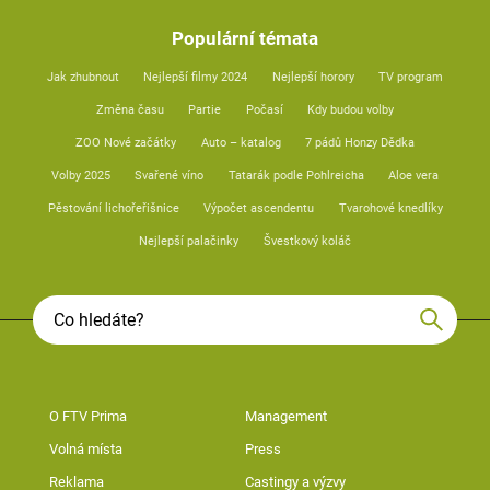
Populární témata
Jak zhubnout
Nejlepší filmy 2024
Nejlepší horory
TV program
Změna času
Partie
Počasí
Kdy budou volby
ZOO Nové začátky
Auto – katalog
7 pádů Honzy Dědka
Volby 2025
Svařené víno
Tatarák podle Pohlreicha
Aloe vera
Pěstování lichořeřišnice
Výpočet ascendentu
Tvarohové knedlíky
Nejlepší palačinky
Švestkový koláč
O FTV Prima
Management
Volná místa
Press
Reklama
Castingy a výzvy