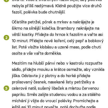
nebyla příliš nadýmavá. Klidně použijte více druhů
fazolí, polévka bude chutnější.
Očistěte petržel, pórek a mrkev a nakrájejte je
šikmo na silnější kolečka. Brambory nakrájejte na
větší kostky. Přidejte do hrnce k fazolím a vařte asi
10 minut. Přidejte nové koření, celý pepř a bobkový
list. Poté vložte klobásu a uzené maso, podle chuti
osolte a vše vařte doměkka.
Mezitím na hlubší pánvi nebo v kastrolu rozpusťte
sádlo, přidejte mouku a krátce osmažte, aby vznikla
jíška. Odstavte ji z plotny a do horké přidejte
prolisovaný česnek, nasekané listy petrželky a
celerové natě, sušený libeček a mletou červenou
papriku. Směs zalijte studenou vodou a za stálého
míchání ji vlijte do vroucí polévky. Promíchejte a
ještě asi 10 minut povařte, poté dochuťte podle