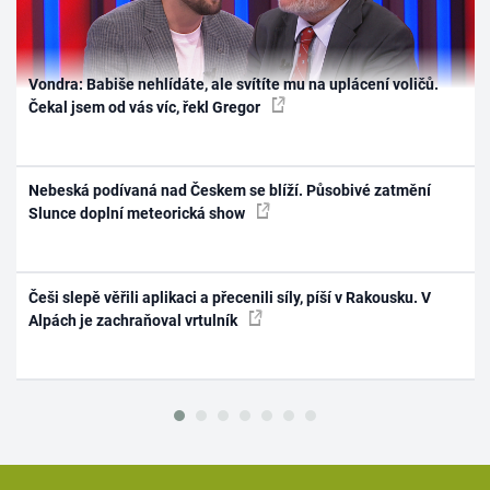
Vondra: Babiše nehlídáte, ale svítíte mu na uplácení voličů.
Čekal jsem od vás víc, řekl Gregor
Nebeská podívaná nad Českem se blíží. Působivé zatmění
Slunce doplní meteorická show
Češi slepě věřili aplikaci a přecenili síly, píší v Rakousku. V
Alpách je zachraňoval vrtulník