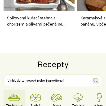
Špikovaná kuřecí stehna s
Karamelové s
chorizem a olivami pečená na
banánu, vloče
letní zelenině – šťavnaté maso s
snídaně do sk
výraznou chutí inspirovanou
Španělskem
Recepty
Těstoviny
Sladké
Maso
Zelenina
Nápoje