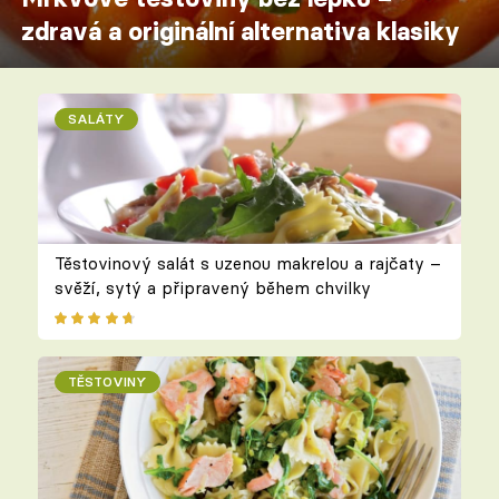
zdravá a originální alternativa klasiky
SALÁTY
Těstovinový salát s uzenou makrelou a rajčaty –
svěží, sytý a připravený během chvilky
TĚSTOVINY