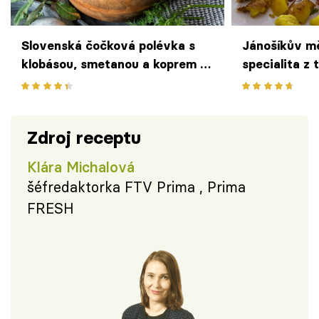
Slovenská čočková polévka s
Jánošíkův m
klobásou, smetanou a koprem –
specialita z 
sytá, voňavá a výborná
Zdroj receptu
Klára Michalová
šéfredaktorka FTV Prima , Prima
FRESH