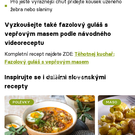
Pro ještě výraznější chuť přidejte kousek uzeného
žebra nebo slaniny.
Vyzkoušejte také fazolový guláš s
vepřovým masem podle návodného
videoreceptu
Kompletní recept najdete ZDE:
Těhotnej kuchař:
Fazolový guláš s vepřovým masem
Failed to fetch
Inspirujte se i dalšími slovenskými
recepty
POLÉVKY
MASO