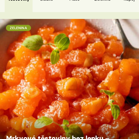
ZELENINA
Mrkvové těstoviny bez lepku –