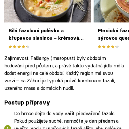
Bílá fazolová polévka s
Mexická fazo
křupavou slaninou – krémová
sýrovou quesa
klasika s voňavým rozmarýnem
sychravých 
a kapkou bílého vína
Zajímavost: Fašiangy (masopust) byly obdobím
hodování před půstem, a právě takto vydatná jídla měla
dodat energii na celé období. Každý region má svou
verzi – na Záhorí je typická právě kombinace fazolí,
uzeného masa a domácích nudlí.
Postup přípravy
Do hrnce dejte do vody vařit předvařené fazole.
Pokud použijete suché, namočte je den předem a
uvařte. Vodu z uvařených fazolí slijte, aby polévka