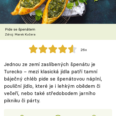
Škola vaření
Recepty z TV
Pide se špenátem
Speciál: Cuketa
Zdroj: Marek Kučera
Těhotnej kuchař
26x
Sledujte prima+
Jednou ze zemí zaslíbených špenátu je
Turecko – mezi klasická jídla patří tamní
Přihlášení
báječný chléb pide se špenátovou náplní,
pouliční jídlo, které je i lehkým obědem či
Sledujte nás
večeří, nebo také středobodem jarního
pikniku či párty.