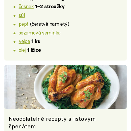
česnek
1–2 stroužky
sůl
pepř
(čerstvě namletý)
sezamová semínka
vejce
1 ks
olej
1 lžíce
Neodolatelné recepty s listovým
špenátem