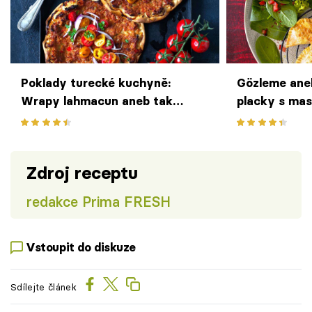
Poklady turecké kuchyně:
Gözleme ane
Wrapy lahmacun aneb tak
placky s mas
trochu jiná pizza s chutí Orientu
Zdroj receptu
redakce Prima FRESH
Vstoupit do diskuze
Sdílejte článek