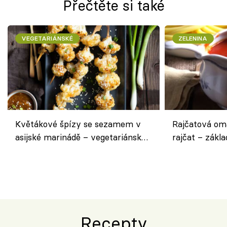
Přečtěte si také
VEGETARIÁNSKÉ
ZELENINA
Květákové špízy se sezamem v
Rajčatová om
asijské marinádě – vegetariánská
rajčat – zákla
chuťovka z grilu
Recepty