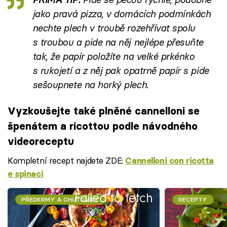
jako pravá pizza, v domácích podmínkách
nechte plech v troubě rozehřívat spolu
s troubou a pide na něj nejlépe přesuňte
tak, že papír položíte na velké prkénko
s rukojetí a z něj pak opatrně papír s pide
sešoupnete na horký plech.
Vyzkoušejte také plněné cannelloni se
špenátem a ricottou podle návodného
videoreceptu
Kompletní recept najdete ZDE:
Cannelloni con ricotta
e spinaci
Failed to fetch
PŘEDKRMY A CHUŤOVKY
RECEPTY