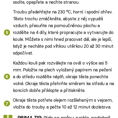
osolte, opepřete a nechte stranou.
Troubu předehřejte na 230 °C, horní i spodní ohřev.
Těsto trochu zmáčkněte, abyste z něj vypudili
vzduch, přesuňte na pomoučněnou plochu a
rozdělte na 4 díly, které propracujte a vytvarujte do
koule. Můžete s nimi hned pracovat dál, ale je lepší,
když je necháte pod vlhkou utěrkou 20 až 30 minut
odpočívat.
Každou kouli pak rozválejte na ovál o výšce asi 5
mm. Položte na plech vyložený papírem na pečení
a do středu rozdělte náplň, okraje těsta ponechte
volné. Okraje těsta přehrňte směrem ke středu a na
koncích dobře přiklopte a přitiskněte.
Okraje těsta potřete olejem rozšlehaným s vejcem,
vložte do trouby a pečte 10 až 12 minut dozlatova.
PRIMA TIP:
Pide se pečou rychle, podobně