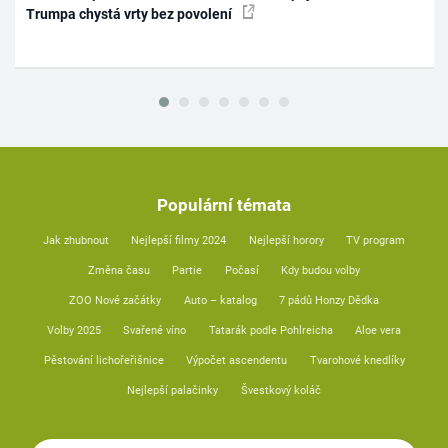
Trumpa chystá vrty bez povolení
Populární témata
Jak zhubnout
Nejlepší filmy 2024
Nejlepší horory
TV program
Změna času
Partie
Počasí
Kdy budou volby
ZOO Nové začátky
Auto – katalog
7 pádů Honzy Dědka
Volby 2025
Svařené víno
Tatarák podle Pohlreicha
Aloe vera
Pěstování lichořeřišnice
Výpočet ascendentu
Tvarohové knedlíky
Nejlepší palačinky
Švestkový koláč