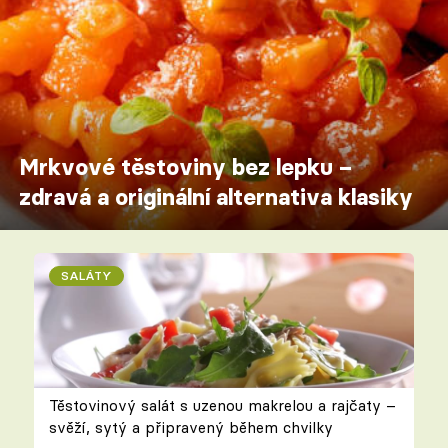
Mrkvové těstoviny bez lepku –
zdravá a originální alternativa klasiky
SALÁTY
Těstovinový salát s uzenou makrelou a rajčaty –
svěží, sytý a připravený během chvilky