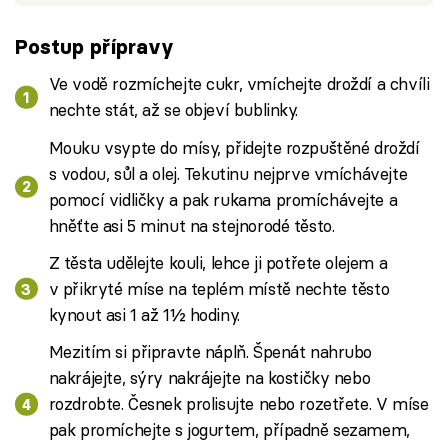
Postup přípravy
Ve vodě rozmíchejte cukr, vmíchejte droždí a chvíli
nechte stát, až se objeví bublinky.
Mouku vsypte do mísy, přidejte rozpuštěné droždí
s vodou, sůl a olej. Tekutinu nejprve vmíchávejte
pomocí vidličky a pak rukama promíchávejte a
hněťte asi 5 minut na stejnorodé těsto.
Z těsta udělejte kouli, lehce ji potřete olejem a
v přikryté míse na teplém místě nechte těsto
kynout asi 1 až 1½ hodiny.
Mezitím si připravte náplň. Špenát nahrubo
nakrájejte, sýry nakrájejte na kostičky nebo
rozdrobte. Česnek prolisujte nebo rozetřete. V míse
pak promíchejte s jogurtem, případně sezamem,