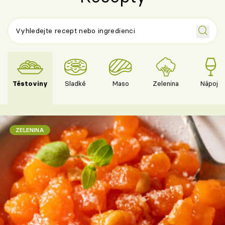
Těstoviny
Sladké
Maso
Zelenina
Nápoje
ZELENINA