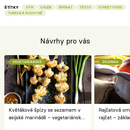
ŠTÍTKY
SÝR
CHLÉB
ŠPENÁT
TĚSTO
STREET FOOD
TURECKÁ KUCHYNĚ
Návrhy pro vás
VEGETARIÁNSKÉ
ZELENINA
Květákové špízy se sezamem v
Rajčatová om
asijské marinádě – vegetariánská
rajčat – zákla
chuťovka z grilu