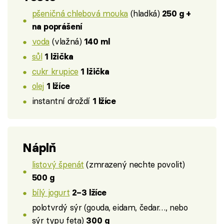
pšeničná chlebová mouka
(hladká)
250 g +
na poprášení
voda
(vlažná)
140 ml
sůl
1 lžička
cukr krupice
1 lžička
olej
1 lžíce
instantní droždí
1 lžíce
Náplň
listový špenát
(zmrazený nechte povolit)
500 g
bílý jogurt
2–3 lžíce
polotvrdý sýr (gouda, eidam, čedar…, nebo
sýr typu feta)
300 g