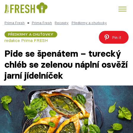
Prima Fresh
■
Prima Fresh
Recepty
Předkrmy a chuťovky
Kuře
Polévky k večeři
Rychlé večeře
Trendy:
PŘEDKRMY A CHUŤOVKY
Pin it
redakce Prima FRESH
Česká kuchyně
Čokoláda
Pide se špenátem – turecký
chléb se zelenou náplní osvěží
jarní jídelníček
Témata
Recepty
Články
TV Program