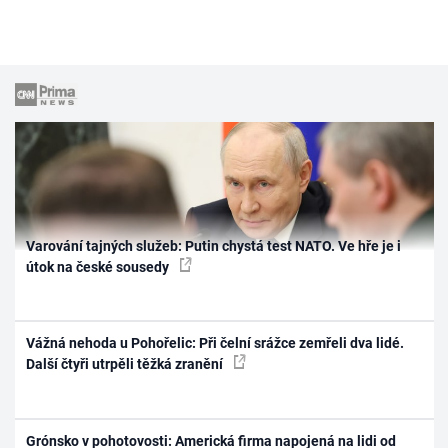
Varování tajných služeb: Putin chystá test NATO. Ve hře je i
útok na české sousedy
Vážná nehoda u Pohořelic: Při čelní srážce zemřeli dva lidé.
Další čtyři utrpěli těžká zranění
Grónsko v pohotovosti: Americká firma napojená na lidi od