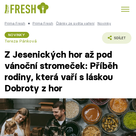
Prima Fresh
■
Prima Fresh
Články ze světa vaření
Novinky
Kuře
Polévky k večeři
Rychlé večeře
Trendy:
NOVINKY
SDÍLET
Tereza Pánková
Česká kuchyně
Čokoláda
Z Jesenických hor až pod
vánoční stromeček: Příběh
rodiny, která vaří s láskou
Témata
Dobroty z hor
Recepty
Články
TV Program