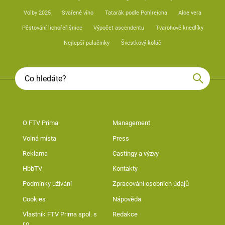
Volby 2025
Svařené víno
Tatarák podle Pohlreicha
Aloe vera
Pěstování lichořeřišnice
Výpočet ascendentu
Tvarohové knedlíky
Nejlepší palačinky
Švestkový koláč
O FTV Prima
Management
Volná místa
Press
Reklama
Castingy a výzvy
HbbTV
Kontakty
Podmínky užívání
Zpracování osobních údajů
Cookies
Nápověda
Vlastník FTV Prima spol. s
Redakce
r.o.