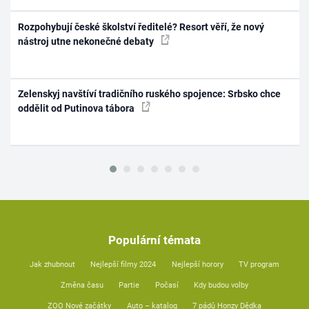
Rozpohybují české školství ředitelé? Resort věří, že nový
nástroj utne nekonečné debaty
Zelenskyj navštíví tradičního ruského spojence: Srbsko chce
oddělit od Putinova tábora
Populární témata
Jak zhubnout
Nejlepší filmy 2024
Nejlepší horory
TV program
Změna času
Partie
Počasí
Kdy budou volby
ZOO Nové začátky
Auto – katalog
7 pádů Honzy Dědka