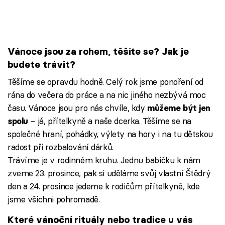
Vánoce jsou za rohem, těšíte se? Jak je
budete trávit?
Těšíme se opravdu hodně. Celý rok jsme ponoření od
rána do večera do práce a na nic jiného nezbývá moc
času. Vánoce jsou pro nás chvíle, kdy
můžeme být jen
– já, přítelkyně a naše dcerka. Těšíme se na
spolu
společné hraní, pohádky, výlety na hory i na tu dětskou
radost při rozbalování dárků.
Trávíme je v rodinném kruhu. Jednu babičku k nám
zveme 23. prosince, pak si uděláme svůj vlastní Štědrý
den a 24. prosince jedeme k rodičům přítelkyně, kde
jsme všichni pohromadě.
Které vánoční rituály nebo tradice u vás