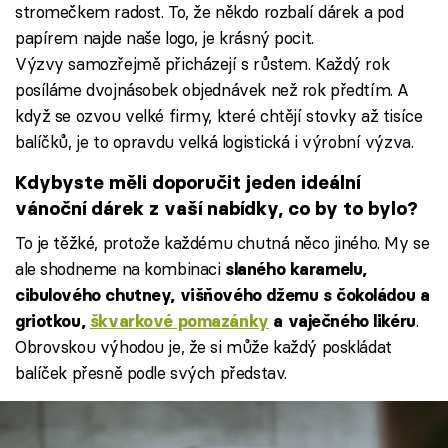
stromečkem radost. To, že někdo rozbalí dárek a pod
papírem najde naše logo, je krásný pocit.
Výzvy samozřejmě přicházejí s růstem. Každý rok
posíláme dvojnásobek objednávek než rok předtím. A
když se ozvou velké firmy, které chtějí stovky až tisíce
balíčků, je to opravdu velká logistická i výrobní výzva.
Kdybyste měli doporučit jeden ideální
vánoční dárek z vaší nabídky, co by to bylo?
To je těžké, protože každému chutná něco jiného. My se
ale shodneme na kombinaci
slaného karamelu,
cibulového chutney, višňového džemu s čokoládou a
.
griotkou,
škvarkové pomazánky
a vaječného likéru
Obrovskou výhodou je, že si může každý poskládat
balíček přesně podle svých představ.