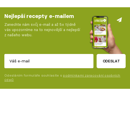
Nejlepší recepty e-mailem
Zanechte nám svůj e-mail a až 5x týdně
vás upozorníme na to nejnovější a nejlepší
z našeho webu.
ODESLAT
Odesláním formuláře souhlasíte s
podmínkami zpracování osobních
údajů