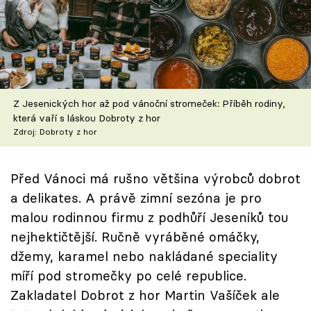
Škola vaření
Recepty z TV
Speciál: Cuketa
Z Jesenických hor až pod vánoční stromeček: Příběh rodiny,
Těhotnej kuchař
která vaří s láskou Dobroty z hor
Zdroj: Dobroty z hor
Sledujte prima+
Před Vánoci má rušno většina výrobců dobrot
Přihlášení
a delikates. A právě zimní sezóna je pro
malou rodinnou firmu z podhůří Jeseníků tou
nejhektičtější. Ručně vyráběné omáčky,
Sledujte nás
džemy, karamel nebo nakládané speciality
míří pod stromečky po celé republice.
Zakladatel Dobrot z hor Martin Vašíček ale