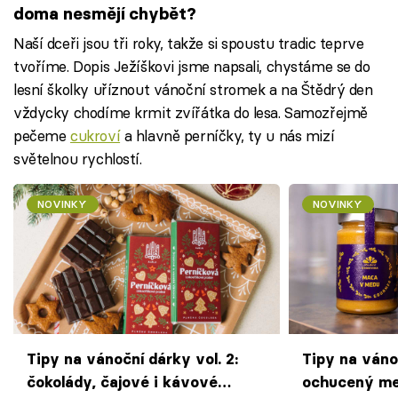
doma nesmějí chybět?
Naší dceři jsou tři roky, takže si spoustu tradic teprve
tvoříme. Dopis Ježíškovi jsme napsali, chystáme se do
lesní školky uříznout vánoční stromek a na Štědrý den
vždycky chodíme krmit zvířátka do lesa. Samozřejmě
pečeme
cukroví
a hlavně perníčky, ty u nás mizí
světelnou rychlostí.
NOVINKY
NOVINKY
Tipy na vánoční dárky vol. 2:
Tipy na vánoč
čokolády, čajové i kávové
ochucený med