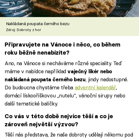
Nakládaná poupata černého bezu
Zdroj: Dobroty z hor
Připravujete na Vánoce i něco, co během
roku běžně nenabízíte?
Ano, na Vánoce si necháváme různé speciality. Teď
máme v nabídce například
vaječný likér nebo
, jindy nedostupné.
nakládaná poupata černého bezu
Do budoucna chystáme třeba
adventní kalendář
,
domácí lískooříškovou „nutelu“, vánoční sirupy nebo
další tematické balíčky.
Co vás v této době nejvíce těší a co je
zároveň největší výzvou?
Těší nás představa, že naše dobroty udělají někomu pod