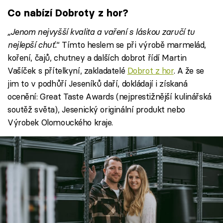
Co nabízí Dobroty z hor?
„Jenom nejvyšší kvalita a vaření s láskou zaručí tu
nejlepší chuť.
“ Tímto heslem se při výrobě marmelád,
koření, čajů, chutney a dalších dobrot řídí Martin
Vašíček s přítelkyní, zakladatelé
Dobrot z hor
. A že se
jim to v podhůří Jeseníků daří, dokládají i získaná
ocenění: Great Taste Awards (nejprestižnější kulinářská
soutěž světa), Jesenický originální produkt nebo
Výrobek Olomouckého kraje.