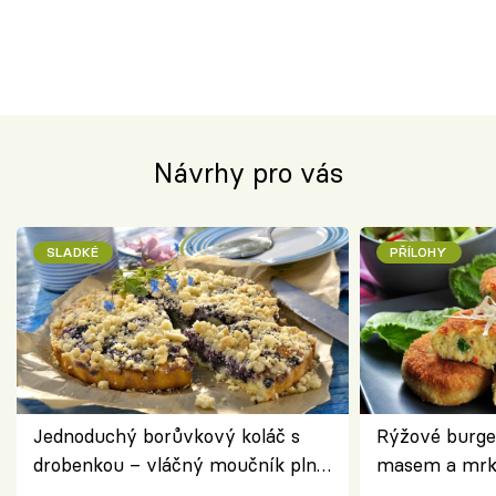
Návrhy pro vás
SLADKÉ
PŘÍLOHY
Jednoduchý borůvkový koláč s
Rýžové burge
drobenkou – vláčný moučník plný
masem a mrk
ovoce
salátem – leh