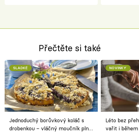
Přečtěte si také
SLADKÉ
NOVINKY
Jednoduchý borůvkový koláč s
Léto bez přeh
drobenkou – vláčný moučník plný
vařit i během
ovoce