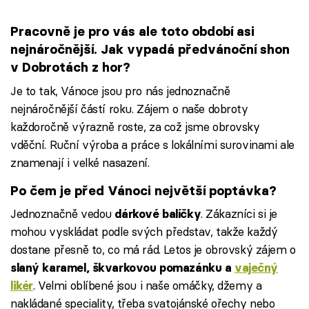
dárkové boxy nebo dobroty pro
michelinské 
děti
voňavá káva
Pracovně je pro vás ale toto období asi
nejnáročnější. Jak vypadá předvánoční shon
v Dobrotách z hor?
Je to tak, Vánoce jsou pro nás jednoznačně
nejnáročnější částí roku. Zájem o naše dobroty
každoročně výrazně roste, za což jsme obrovsky
vděční. Ruční výroba a práce s lokálními surovinami ale
znamenají i velké nasazení.
Po čem je před Vánoci největší poptávka?
Jednoznačně vedou
. Zákazníci si je
dárkové balíčky
mohou vyskládat podle svých představ, takže každý
dostane přesně to, co má rád. Letos je obrovský zájem o
slaný karamel, škvarkovou pomazánku a
vaječný
. Velmi oblíbené jsou i naše omáčky, džemy a
likér
nakládané speciality, třeba svatojánské ořechy nebo