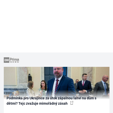
Podmínka pro Ukrajince za útok zápalnou lahví na dům s
dětmi? Tejc zvažuje mimořádný zásah