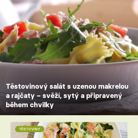
Těstovinový salát s uzenou makrelou
a rajčaty – svěží, sytý a připravený
během chvilky
TĚSTOVINY