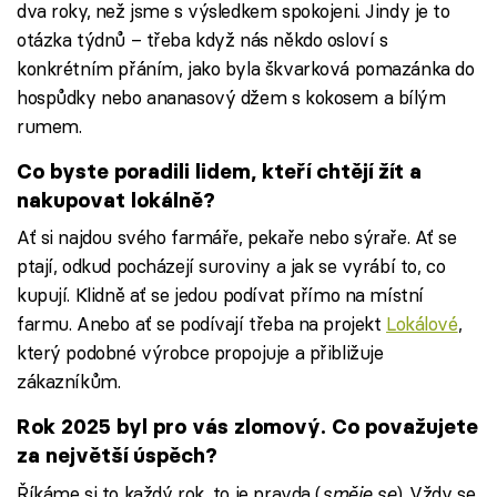
dva roky, než jsme s výsledkem spokojeni. Jindy je to
otázka týdnů – třeba když nás někdo osloví s
konkrétním přáním, jako byla škvarková pomazánka do
hospůdky nebo ananasový džem s kokosem a bílým
rumem.
Co byste poradili lidem, kteří chtějí žít a
nakupovat lokálně?
Ať si najdou svého farmáře, pekaře nebo sýraře. Ať se
ptají, odkud pocházejí suroviny a jak se vyrábí to, co
kupují. Klidně ať se jedou podívat přímo na místní
farmu. Anebo ať se podívají třeba na projekt
Lokálové
,
který podobné výrobce propojuje a přibližuje
zákazníkům.
Rok 2025 byl pro vás zlomový. Co považujete
za největší úspěch?
Říkáme si to každý rok, to je pravda (
směje se
). Vždy se