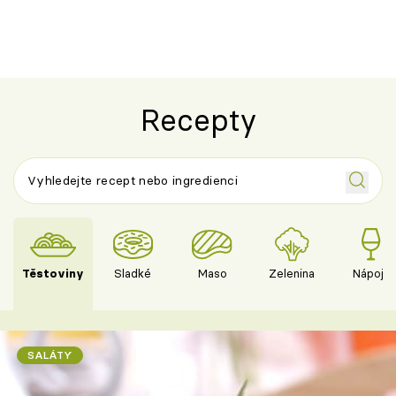
Recepty
Těstoviny
Sladké
Maso
Zelenina
Nápoje
SALÁTY