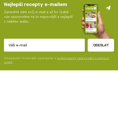
Nejlepší recepty e-mailem
Zanechte nám svůj e-mail a až 5x týdně
vás upozorníme na to nejnovější a nejlepší
z našeho webu.
ODESLAT
Odesláním formuláře souhlasíte s
podmínkami zpracování osobních
údajů