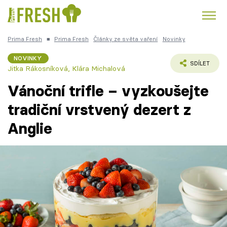
Prima Fresh
■
Prima Fresh
Články ze světa vaření
Novinky
Kuře
Polévky k večeři
Rychlé večeře
Trendy:
NOVINKY
SDÍLET
Jitka Rákosníková, Klára Michalová
Česká kuchyně
Čokoláda
Vánoční trifle – vyzkoušejte
tradiční vrstvený dezert z
Anglie
Témata
Recepty
Články
TV Program