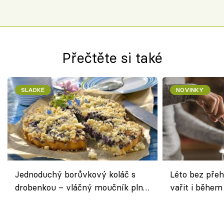
Přečtěte si také
SLADKÉ
NOVINKY
Jednoduchý borůvkový koláč s
Léto bez přeh
drobenkou – vláčný moučník plný
vařit i během
ovoce