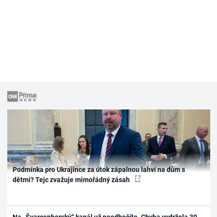
Podmínka pro Ukrajince za útok zápalnou lahví na dům s
dětmi? Tejc zvažuje mimořádný zásah
Na „Švarcenberský“ kanál už neodbočíte. Chyba vydržela 30