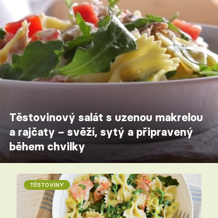
Těstovinový salát s uzenou makrelou
a rajčaty – svěží, sytý a připravený
během chvilky
TĚSTOVINY