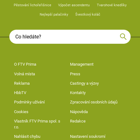
Pěstování lichořeřišnice
Výpočet ascendentu
Tvarohové knedlíky
Nejlepší palačinky
Švestkový koláč
O FTV Prima
Management
Volná místa
Press
Reklama
Castingy a výzvy
HbbTV
Kontakty
Podmínky užívání
Zpracování osobních údajů
Cookies
Nápověda
Vlastník FTV Prima spol. s
Redakce
r.o.
Nahlásit chybu
Nastavení soukromí