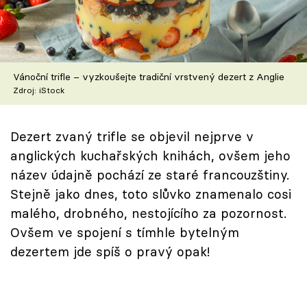
Škola vaření
Recepty z TV
Vánoční trifle – vyzkoušejte tradiční vrstvený dezert z Anglie
Speciál: Cuketa
Zdroj: iStock
Těhotnej kuchař
Dezert zvaný trifle se objevil nejprve v
Sledujte prima+
anglických kuchařských knihách, ovšem jeho
název údajně pochází ze staré francouzštiny.
Přihlášení
Stejně jako dnes, toto slůvko znamenalo cosi
malého, drobného, nestojícího za pozornost.
Ovšem ve spojení s tímhle bytelným
Sledujte nás
dezertem jde spíš o pravý opak!