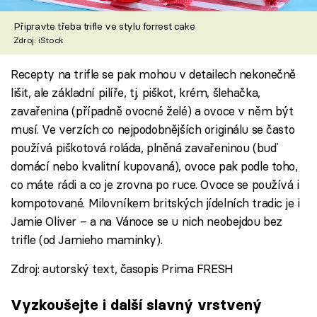
Připravte třeba trifle ve stylu forrest cake
Zdroj: iStock
Recepty na trifle se pak mohou v detailech nekonečně
lišit, ale základní pilíře, tj. piškot, krém, šlehačka,
zavařenina (případně ovocné želé) a ovoce v něm být
musí. Ve verzích co nejpodobnějších originálu se často
používá piškotová roláda, plněná zavařeninou (buď
domácí nebo kvalitní kupovaná), ovoce pak podle toho,
co máte rádi a co je zrovna po ruce. Ovoce se používá i
kompotované. Milovníkem britských jídelních tradic je i
Jamie Oliver – a na Vánoce se u nich neobejdou bez
trifle (od Jamieho maminky).
Zdroj: autorský text, časopis Prima FRESH
Vyzkoušejte i další slavný vrstvený