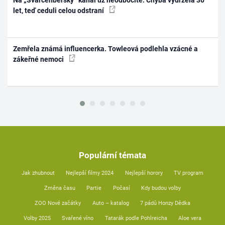
let, teď ceduli celou odstraní
Zemřela známá influencerka. Towleová podlehla vzácné a
zákeřné nemoci
Populární témata
Jak zhubnout
Nejlepší filmy 2024
Nejlepší horory
TV program
Změna času
Partie
Počasí
Kdy budou volby
ZOO Nové začátky
Auto – katalog
7 pádů Honzy Dědka
Volby 2025
Svařené víno
Tatarák podle Pohlreicha
Aloe vera