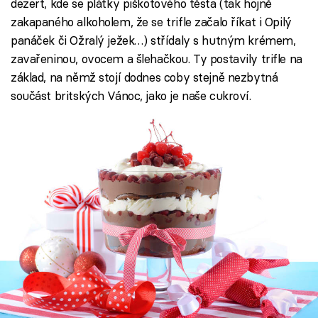
dezert, kde se plátky piškotového těsta (tak hojně
zakapaného alkoholem, že se trifle začalo říkat i Opilý
panáček či Ožralý ježek…) střídaly s hutným krémem,
zavařeninou, ovocem a šlehačkou. Ty postavily trifle na
základ, na němž stojí dodnes coby stejně nezbytná
součást britských Vánoc, jako je naše cukroví.