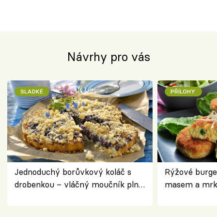
Návrhy pro vás
SLADKÉ
PŘÍLOHY
Jednoduchý borůvkový koláč s
Rýžové burge
drobenkou – vláčný moučník plný
masem a mrk
ovoce
salátem – leh