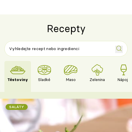
Recepty
Těstoviny
Sladké
Maso
Zelenina
Nápoje
SALÁTY