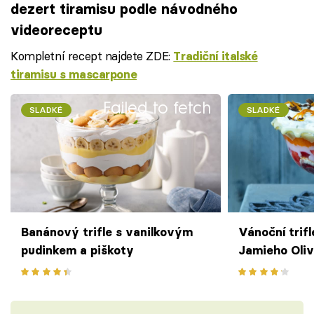
dezert tiramisu podle návodného
videoreceptu
Kompletní recept najdete ZDE:
Tradiční italské
tiramisu s mascarpone
Failed to fetch
SLADKÉ
SLADKÉ
Banánový trifle s vanilkovým
Vánoční trif
pudinkem a piškoty
Jamieho Oliv