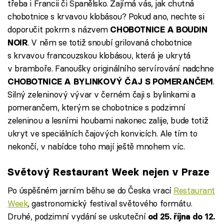
třeba i Francii či Španělsko. Zajímá vás, jak chutná
chobotnice s krvavou klobásou? Pokud ano, nechte si
doporučit pokrm s názvem
CHOBOTNICE A BOUDIN
. V něm se totiž snoubí grilovaná chobotnice
NOIR
s krvavou francouzskou klobásou, která je ukrytá
v bramboře. Fanoušky originálního servírování nadchne
.
CHOBOTNICE A BYLINKOVÝ ČAJ S POMERANČEM
Silný zeleninový vývar v černém čaji s bylinkami a
pomerančem, kterým se chobotnice s podzimní
zeleninou a lesními houbami nakonec zalije, bude totiž
ukryt ve speciálních čajových konvicích. Ale tím to
nekončí, v nabídce toho mají ještě mnohem víc.
Světový Restaurant Week nejen v Praze
Po úspěšném jarním běhu se do Česka vrací
Restaurant
Week
, gastronomický festival světového formátu.
Druhé, podzimní vydání se uskuteční
od 25. října do 12.