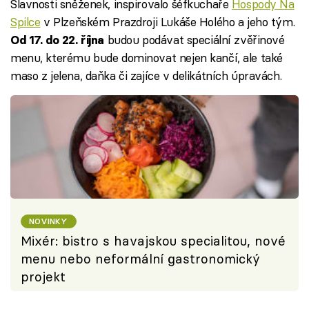
Slavnosti sněženek, inspirovalo šéfkuchaře
Hospody Na
Spilce
v Plzeňském Prazdroji Lukáše Holého a jeho tým.
budou podávat speciální zvěřinové
Od 17. do 22. října
menu, kterému bude dominovat nejen kančí, ale také
maso z jelena, daňka či zajíce v delikátních úpravách.
NOVINKY
Mixér: bistro s havajskou specialitou, nové
menu nebo neformální gastronomický
projekt