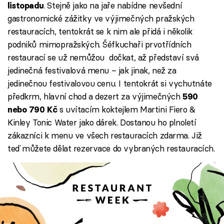
. Stejně jako na jaře nabídne nevšední
listopadu
gastronomické zážitky ve výjimečných pražských
restauracích, tentokrát se k nim ale přidá i několik
podniků mimopražských. Šéfkuchaři prvotřídních
restaurací se už nemůžou dočkat, až představí svá
jedinečná festivalová menu – jak jinak, než za
jedinečnou festivalovou cenu. I tentokrát si vychutnáte
předkrm, hlavní chod a dezert za výjimečných
590
s uvítacím koktejlem Martini Fiero &
nebo 790 Kč
Kinley Tonic Water jako dárek. Dostanou ho plnoletí
zákazníci k menu ve všech restauracích zdarma. Již
teď můžete dělat rezervace do vybraných restauracích.