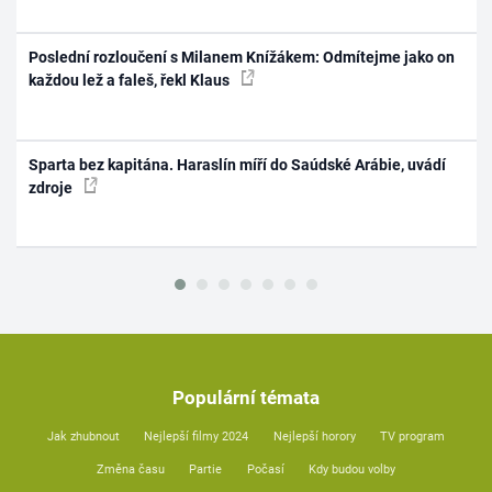
Poslední rozloučení s Milanem Knížákem: Odmítejme jako on
každou lež a faleš, řekl Klaus
Sparta bez kapitána. Haraslín míří do Saúdské Arábie, uvádí
zdroje
Populární témata
Jak zhubnout
Nejlepší filmy 2024
Nejlepší horory
TV program
Změna času
Partie
Počasí
Kdy budou volby