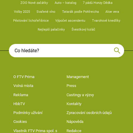
ZOO Nové začátky
Auto – katalog
7 pádů Honzy Dědka
Volby 2025
Svařené víno
Tatarák podle Pohlreicha
Aloe vera
Pěstování lichořeřišnice
Výpočet ascendentu
Tvarohové knedlíky
Nejlepší palačinky
Švestkový koláč
O FTV Prima
Management
Volná místa
Press
Reklama
Castingy a výzvy
HbbTV
Kontakty
Podmínky užívání
Zpracování osobních údajů
Cookies
Nápověda
Vlastník FTV Prima spol. s
Redakce