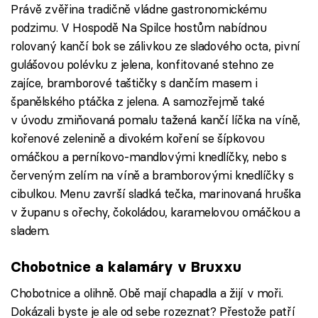
Právě zvěřina tradičně vládne gastronomickému
podzimu. V Hospodě Na Spilce hostům nabídnou
rolovaný kančí bok se zálivkou ze sladového octa, pivní
gulášovou polévku z jelena, konfitované stehno ze
zajíce, bramborové taštičky s dančím masem i
španělského ptáčka z jelena. A samozřejmě také
v úvodu zmiňovaná pomalu tažená kančí líčka na víně,
kořenové zelenině a divokém koření se šípkovou
omáčkou a perníkovo-mandlovými knedlíčky, nebo s
červeným zelím na víně a bramborovými knedlíčky s
cibulkou. Menu završí sladká tečka, marinovaná hruška
v županu s ořechy, čokoládou, karamelovou omáčkou a
sladem.
Chobotnice a kalamáry v Bruxxu
Chobotnice a olihně. Obě mají chapadla a žijí v moři.
Dokázali byste je ale od sebe rozeznat? Přestože patří