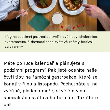
Škola vaření
Recepty z TV
Speciál: Cuketa
Tipy na podzimní gastroakce: zvěřinové hody, chobotnice,
Těhotnej kuchař
svatomartinské slavnosti nebo světově známý festival
Zdroj: archiv
Sledujte prima+
Máte po ruce kalendář a plánujete si
Přihlášení
podzimní program? Pak jistě oceníte naše
čtyři tipy na famózní gastroakce, které se
konají v říjnu a listopadu. Pochutnáte si na
Sledujte nás
zvěřině, plodech moře, skvělém vínu i
specialitách světového formátu. Tak čtěte
dál!