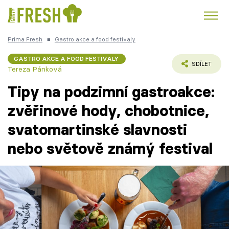
Prima Fresh
■
Gastro akce a food festivaly
Kuře
Polévky k večeři
Rychlé večeře
Trendy:
GASTRO AKCE A FOOD FESTIVALY
SDÍLET
Tereza Pánková
Česká kuchyně
Čokoláda
Tipy na podzimní gastroakce:
zvěřinové hody, chobotnice,
svatomartinské slavnosti
Témata
nebo světově známý festival
Recepty
Články
TV Program