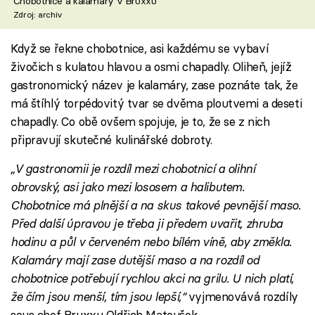
Chobotnice a kalamáry v Bruxxu
Zdroj: archiv
Když se řekne chobotnice, asi každému se vybaví
živočich s kulatou hlavou a osmi chapadly. Oliheň, jejíž
gastronomický název je kalamáry, zase poznáte tak, že
má štíhlý torpédovitý tvar se dvěma ploutvemi a deseti
chapadly. Co obě ovšem spojuje, je to, že se z nich
připravují skutečné kulinářské dobroty.
„V gastronomii je rozdíl mezi chobotnicí a olihní
obrovský, asi jako mezi lososem a halibutem.
Chobotnice má plnější a na skus takové pevnější maso.
Před další úpravou je třeba ji předem uvařit, zhruba
hodinu a půl v červeném nebo bílém víně, aby změkla.
Kalamáry mají zase dutější maso a na rozdíl od
chobotnice potřebují rychlou akci na grilu. U nich platí,
že čím jsou menší, tím jsou lepší,“
vyjmenovává rozdíly
sous chef Bruxxu Oldřich Matoušek.