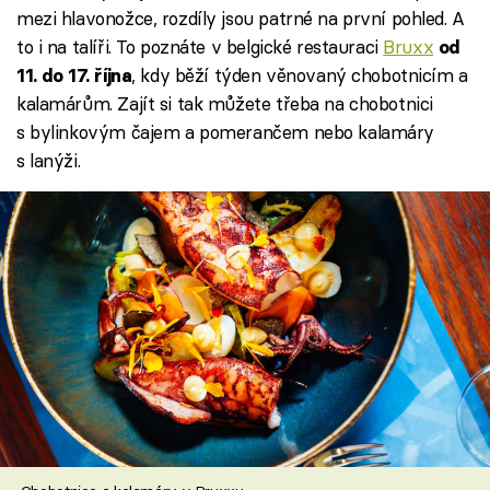
mezi hlavonožce, rozdíly jsou patrné na první pohled. A
to i na talíři. To poznáte v belgické restauraci
Bruxx
od
, kdy běží týden věnovaný chobotnicím a
11. do 17. října
kalamárům. Zajít si tak můžete třeba na chobotnici
s bylinkovým čajem a pomerančem nebo kalamáry
s lanýži.