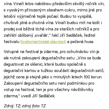
vína. Vinaři letos nabídnou především skvělý ročník vín,
s vysokým přirozeným obsahem cukru, mimo jiné pro
letošní výjimečně teplé počasí. Budou to vyspělá,
chuťově plná a chutná vína. Vinaři budou mít na košt i
prodej svá běžná tichá vína ze starších ročníků a pro
zahřátí oblíbený ‚svařák‘,“ řekl Jiří Sedláček, ředitel
festivalu
Svatomartinské slavnosti
a pečená husa.
Vstupné na festival je zdarma, pro ochutnávku vín je
ale nutné zakoupení degustačního setu. „Víno se bude
degustovat ze sklenic, které budou společně s
degustační kartou a tužkou součástí degustačních setů,
jejichž cena je stejně jako v minulých letech 100 korun.
Zakoupení degustačního setu není podmínkou pro
vstup na festival, ten je pro všechny návštěvníky
zdarma,“ uvedl Jiří Sedláček.
Zdroj: TZ; zdroj foto: TZ