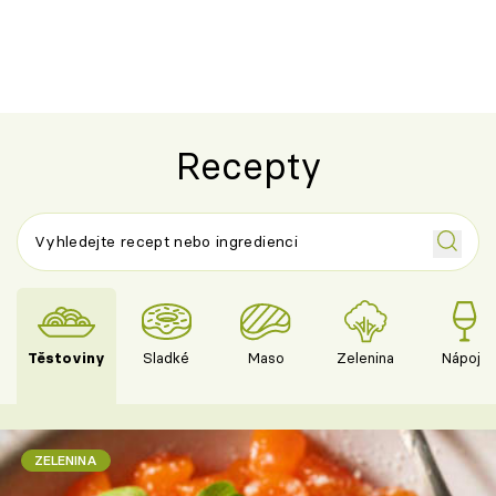
horku vsadit na šnyt?
klasiky
Recepty
Těstoviny
Sladké
Maso
Zelenina
Nápoje
ZELENINA