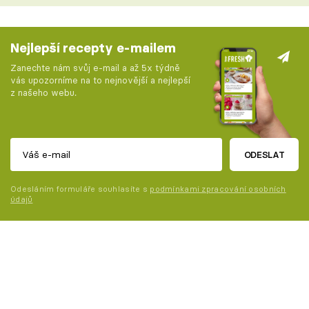
Nejlepší recepty e-mailem
Zanechte nám svůj e-mail a až 5x týdně
vás upozorníme na to nejnovější a nejlepší
z našeho webu.
ODESLAT
Odesláním formuláře souhlasíte s
podmínkami zpracování osobních
údajů