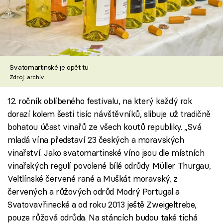
Svatomartinské je opět tu
Zdroj: archiv
12. ročník oblíbeného festivalu, na který každý rok
dorazí kolem šesti tisíc návštěvníků, slibuje už tradičně
bohatou účast vinařů ze všech koutů republiky. „Svá
mladá vína představí 23 českých a moravských
vinařství. Jako svatomartinské víno jsou dle místních
vinařských regulí povolené bílé odrůdy Müller Thurgau,
Veltlínské červené rané a Muškát moravský, z
červených a růžových odrůd Modrý Portugal a
Svatovavřinecké a od roku 2013 ještě Zweigeltrebe,
pouze růžová odrůda. Na stáncích budou také tichá