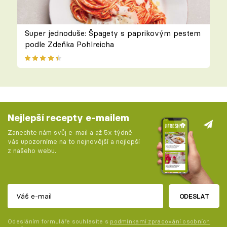
Super jednoduše: Špagety s paprikovým pestem
podle Zdeňka Pohlreicha
Nejlepší recepty e-mailem
Zanechte nám svůj e-mail a až 5x týdně
vás upozorníme na to nejnovější a nejlepší
z našeho webu.
ODESLAT
Odesláním formuláře souhlasíte s
podmínkami zpracování osobních