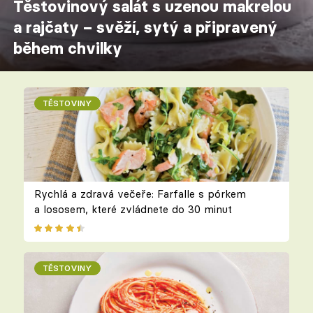
Těstovinový salát s uzenou makrelou
a rajčaty – svěží, sytý a připravený
během chvilky
TĚSTOVINY
Rychlá a zdravá večeře: Farfalle s pórkem
a lososem, které zvládnete do 30 minut
TĚSTOVINY