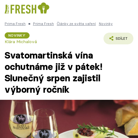
Prima Fresh
■
Prima Fresh
Články ze světa vaření
Novinky
Kuře
Polévky k večeři
Rychlé večeře
Česká k
Trendy:
NOVINKY
SDÍLET
Klára Michalová
Čokoláda
Svatomartinská vína
ochutnáme již v pátek!
Slunečný srpen zajistil
Témata
výborný ročník
Recepty
Články
TV Program