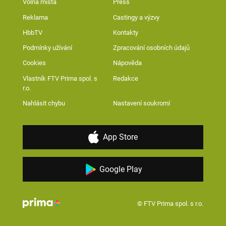
Volná místa
Press
Reklama
Castingy a výzvy
HbbTV
Kontakty
Podmínky užívání
Zpracování osobních údajů
Cookies
Nápověda
Vlastník FTV Prima spol. s
Redakce
r.o.
Nahlásit chybu
Nastavení soukromí
App Store
Google Play
© FTV Prima spol. s r.o.