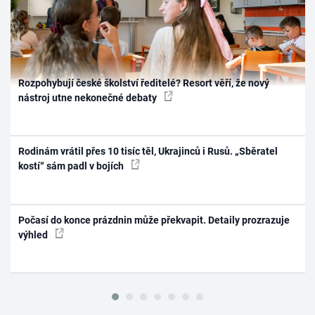
Rozpohybují české školství ředitelé? Resort věří, že nový
nástroj utne nekonečné debaty
Rodinám vrátil přes 10 tisíc těl, Ukrajinců i Rusů. „Sběratel
kostí“ sám padl v bojích
Počasí do konce prázdnin může překvapit. Detaily prozrazuje
výhled