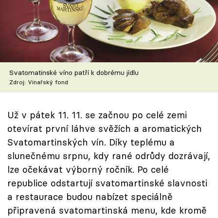
Škola vaření
Recepty z TV
Speciál: Cuketa
Svatomatinské víno patří k dobrému jídlu
Těhotnej kuchař
Zdroj: Vinařský fond
Sledujte prima+
Už v pátek 11. 11. se začnou po celé zemi
otevírat první láhve svěžích a aromatických
Přihlášení
Svatomartinských vín. Díky teplému a
slunečnému srpnu, kdy rané odrůdy dozrávají,
lze očekávat výborný ročník. Po celé
Sledujte nás
republice odstartují svatomartinské slavnosti
a restaurace budou nabízet speciálně
připravená svatomartinská menu, kde kromě