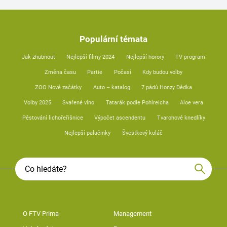
Populární témata
Jak zhubnout
Nejlepší filmy 2024
Nejlepší horory
TV program
Změna času
Partie
Počasí
Kdy budou volby
ZOO Nové začátky
Auto – katalog
7 pádů Honzy Dědka
Volby 2025
Svařené víno
Tatarák podle Pohlreicha
Aloe vera
Pěstování lichořeřišnice
Výpočet ascendentu
Tvarohové knedlíky
Nejlepší palačinky
Švestkový koláč
O FTV Prima
Management