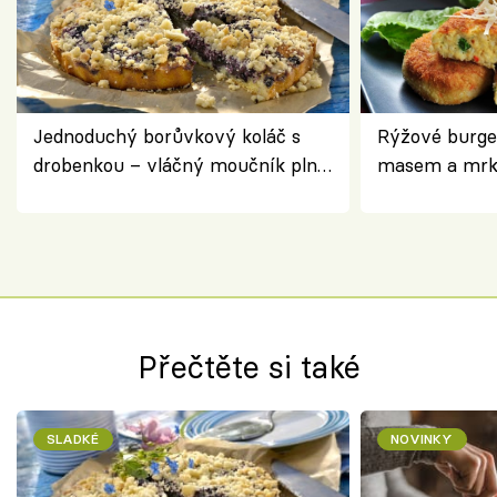
Jednoduchý borůvkový koláč s
Rýžové burge
drobenkou – vláčný moučník plný
masem a mrk
ovoce
salátem – leh
Přečtěte si také
SLADKÉ
NOVINKY