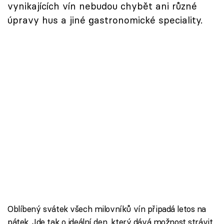
vynikajících vín nebudou chybět ani různé
úpravy hus a jiné gastronomické speciality.
Oblíbený svátek všech milovníků vín připadá letos na
pátek. Jde tak o ideální den, který dává možnost strávit