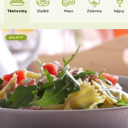
Těstoviny
Sladké
Maso
Zelenina
Nápoje
SALÁTY