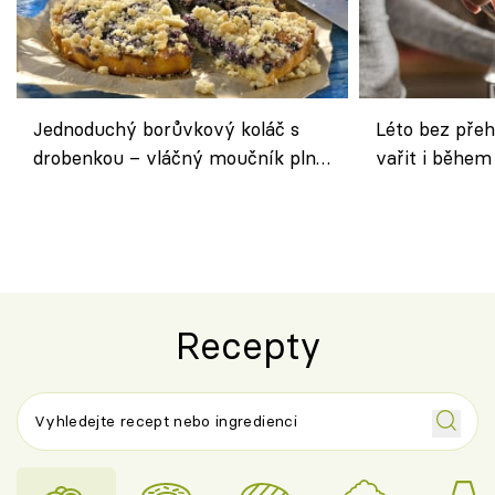
Jednoduchý borůvkový koláč s
Léto bez přeh
drobenkou – vláčný moučník plný
vařit i během
ovoce
Recepty