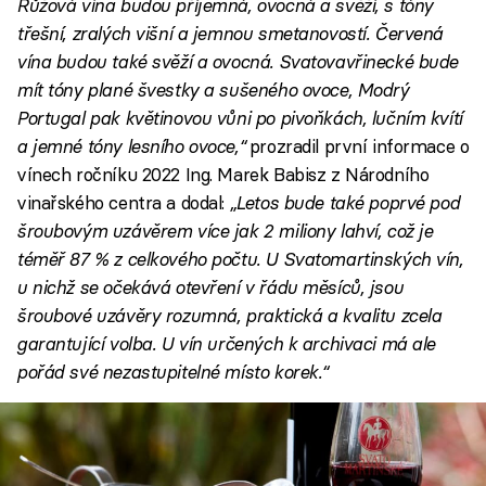
Růžová vína budou příjemná, ovocná a svěží, s tóny
třešní, zralých višní a jemnou smetanovostí. Červená
vína budou také svěží a ovocná. Svatovavřinecké bude
mít tóny plané švestky a sušeného ovoce, Modrý
Portugal pak květinovou vůni po pivoňkách, lučním kvítí
a jemné tóny lesního ovoce,“
prozradil první informace o
vínech ročníku 2022 Ing. Marek Babisz z Národního
vinařského centra a dodal:
„Letos bude také poprvé pod
šroubovým uzávěrem více jak 2 miliony lahví, což je
téměř 87 % z celkového počtu. U Svatomartinských vín,
u nichž se očekává otevření v řádu měsíců, jsou
šroubové uzávěry rozumná, praktická a kvalitu zcela
garantující volba. U vín určených k archivaci má ale
pořád své nezastupitelné místo korek.“