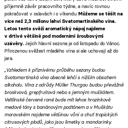
příjemně závěr pracovního týdne, a navíc rovnou
pokračovat v oslavách i o víkendu.
Můžeme se těšit na
více než 2,3 milionu lahví Svatomartinského vína.
Letos tento svěží aromatický nápoj najdeme
v drtivé většině pod moderními šroubovými
Jejich hlavní sezona je od listopadu do Vánoc.
uzávěry.
Přirozenou svěžest mladého vína si ale uchovají až do
jara.
„Vzhledem k příznivému průběhu sezony budou
Svatomartinská vína obecně lehčí s nižším obsahem
alkoholu. Vína z odrůdy Müller Thurgau budou převážně
broskvová, grepfruitová nebo s jemným muškátem.
Veltlínské červené rané bude mít lehce hrozinkově
medové tóny s banánovým podtónem a v Muškátu
moravském najdeme většinou vůni a chuť tropických
citrusových plodů, jako jsou limetky a mandarinky.