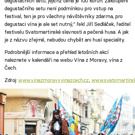
degustačních setů, jejichž cena je 100 korun. Zakoupení
degustačního setu není podmínkou pro vstup na
festival, ten je pro všechny návštěvníky zdarma, pro
degustaci vína je ale set nutný,“ řekl Jiří Sedláček, ředitel
festivalu Svatomartinské slavnosti a pečená husa. A jak
je z názvu zřejmé, nebudou chybět ani husí speciality.
Podrobnější informace a přehled letošních akcí
naleznete v kalendáři na webu Vína z Moravy, vína z
Čech.
Zdroj:
www.vinazmoravyvinazcech.cz
,
www.svatomartinsk