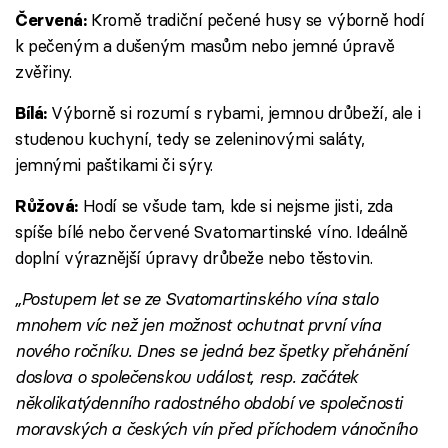
Kromě tradiční pečené husy se výborně hodí
Červená:
k pečeným a dušeným masům nebo jemné úpravě
zvěřiny.
Výborně si rozumí s rybami, jemnou drůbeží, ale i
Bílá:
studenou kuchyní, tedy se zeleninovými saláty,
jemnými paštikami či sýry.
Hodí se všude tam, kde si nejsme jisti, zda
Růžová:
spíše bílé nebo červené Svatomartinské víno. Ideálně
doplní výraznější úpravy drůbeže nebo těstovin.
„Postupem let se ze Svatomartinského vína stalo
mnohem víc než jen možnost ochutnat první vína
nového ročníku. Dnes se jedná bez špetky přehánění
doslova o společenskou událost, resp. začátek
několikatýdenního radostného období ve společnosti
moravských a českých vín před příchodem vánočního