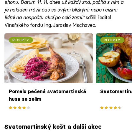
shonu. Datum 11. 11. dnes už každý zná, počítá s ním a
je naladěn trávit čas se svými blízkými nebo i cizími
lidmi na nespočtu akcí po celé zemi,“
sdělil ředitel
Vinařského fondu Ing. Jaroslav Machovec.
RECEPTY
RECEPTY
Pomalu pečená svatomartinská
Svatomartin
husa se zelím
Svatomartinský košt a další akce