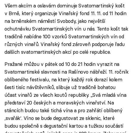
Všem akcím a oslavám dominuje Svatomartinský košt
v Brně, který organizuje Vinařský fond 11. 11. od 11 hodin
na brněnském náměstí Svobody, jako největší
ochutnávku Svatomartinských vín u nás. Tento košt tak
tradičně nabídne 100 vzorků Svatomartinských vín od
různých vinařů. Vinařský fond zároveň podporuje řadu
dalších svatomartinských akcí po celé republice.
Pražané můžou v pátek od 10 do 21 hodin vyrazit na
Svatomartinské slavnosti na Rašínovo nábřeží. 11. ročník
oblíbeného festivalu, na který každý rok dorazí kolem
šesti tisíc návštěvníků, slibuje už tradičně bohatou
účast vinařů ze všech koutů republiky. „Svá mladá vína
představí 20 českých a moravských vinařství. Na
stáncích budou také tichá vína a pro zahřátí oblíbený
‚svařák‘. Víno se bude degustovat ze sklenic, které
budou společně s degustační kartou a tužkou součástí