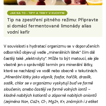
JAK NA TO - TIPY A TRIKY V KUCHYNI
Tip na zpestření pitného režimu: Připravte
si domácí fermentované limonády alias
vodní kefír
V souvislosti s hydratací organizmu se v doporučeních
odborníků objevují vedle „minerálních látek“ čím dál
častěji také „elektrolyty“. Může to být matoucí, ale jde
vlastně jen o správnější termín pro minerální látky,
které se nacházejí ve vodě nebo obecně v tekutinách.
„Minerální látky jako vápník, fosfor, hořčík, draslík,
sodík, chlor se v organizmu vyskytují buď ve formě
sloučenin, anebo častěji ve formě volných iontů –
kladně nabitých kationtů a záporně nabitých aniontů
(zejména Na+, Ca2+, Cl-, Mg2+, K+, známých i z etiket