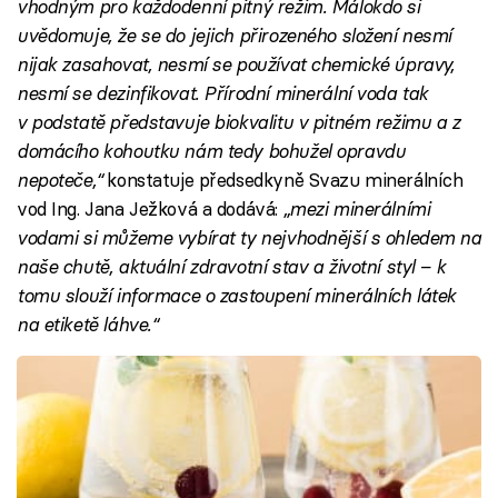
vhodným pro každodenní pitný režim. Málokdo si
uvědomuje, že se do jejich přirozeného složení nesmí
nijak zasahovat, nesmí se používat chemické úpravy,
nesmí se dezinfikovat. Přírodní minerální voda tak
v podstatě představuje biokvalitu v pitném režimu a z
domácího kohoutku nám tedy bohužel opravdu
nepoteče,“
konstatuje předsedkyně Svazu minerálních
vod Ing. Jana Ježková a dodává:
„mezi minerálními
vodami si můžeme vybírat ty nejvhodnější s ohledem na
naše chutě, aktuální zdravotní stav a životní styl – k
tomu slouží informace o zastoupení minerálních látek
na etiketě láhve.“