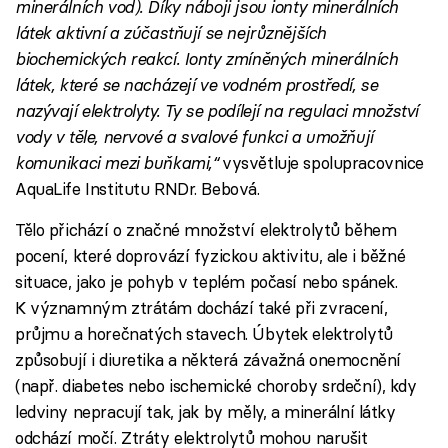
minerálních vod). Díky náboji jsou ionty minerálních
látek aktivní a zúčastňují se nejrůznějších
biochemických reakcí. Ionty zmíněných minerálních
látek, které se nacházejí ve vodném prostředí, se
nazývají elektrolyty. Ty se podílejí na regulaci množství
vody v těle, nervové a svalové funkci a umožňují
komunikaci mezi buňkami,“
vysvětluje spolupracovnice
AquaLife Institutu RNDr. Bebová.
Tělo přichází o značné množství elektrolytů během
pocení, které doprovází fyzickou aktivitu, ale i běžné
situace, jako je pohyb v teplém počasí nebo spánek.
K významným ztrátám dochází také při zvracení,
průjmu a horečnatých stavech. Úbytek elektrolytů
způsobují i diuretika a některá závažná onemocnění
(např. diabetes nebo ischemické choroby srdeční), kdy
ledviny nepracují tak, jak by měly, a minerální látky
odchází močí. Ztráty elektrolytů mohou narušit