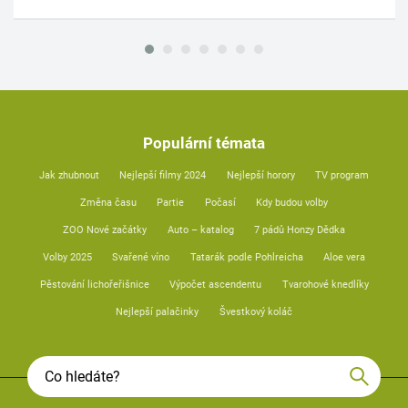
Populární témata
Jak zhubnout
Nejlepší filmy 2024
Nejlepší horory
TV program
Změna času
Partie
Počasí
Kdy budou volby
ZOO Nové začátky
Auto – katalog
7 pádů Honzy Dědka
Volby 2025
Svařené víno
Tatarák podle Pohlreicha
Aloe vera
Pěstování lichořeřišnice
Výpočet ascendentu
Tvarohové knedlíky
Nejlepší palačinky
Švestkový koláč