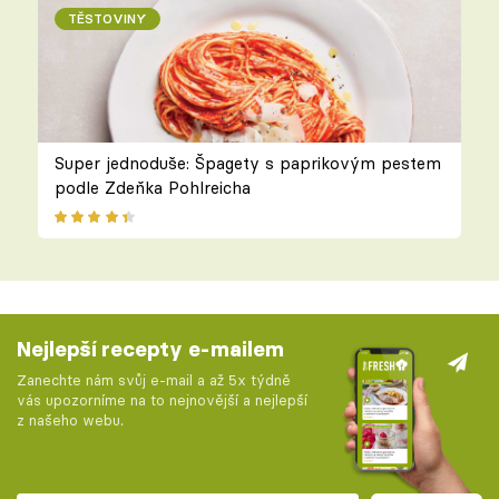
TĚSTOVINY
Super jednoduše: Špagety s paprikovým pestem
podle Zdeňka Pohlreicha
Nejlepší recepty e-mailem
Zanechte nám svůj e-mail a až 5x týdně
vás upozorníme na to nejnovější a nejlepší
z našeho webu.