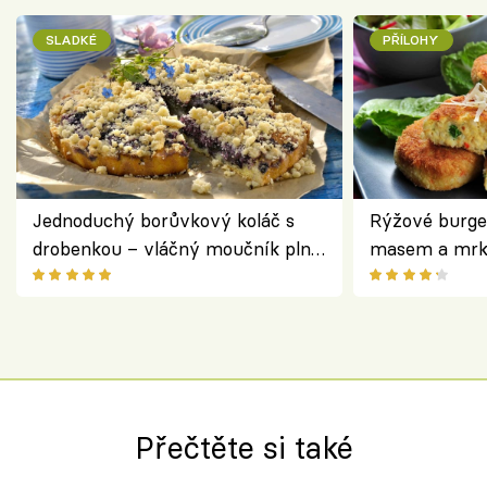
SLADKÉ
PŘÍLOHY
Jednoduchý borůvkový koláč s
Rýžové burge
drobenkou – vláčný moučník plný
masem a mrk
ovoce
salátem – leh
Přečtěte si také