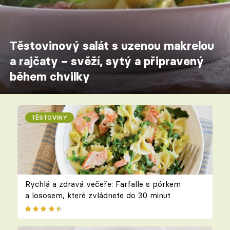
Těstovinový salát s uzenou makrelou
a rajčaty – svěží, sytý a připravený
během chvilky
TĚSTOVINY
Rychlá a zdravá večeře: Farfalle s pórkem
a lososem, které zvládnete do 30 minut