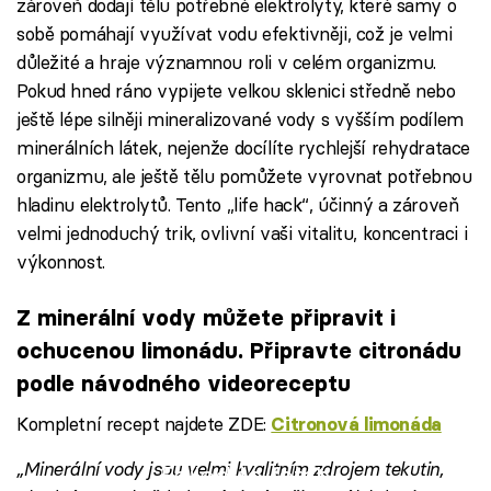
zároveň dodají tělu potřebné elektrolyty, které samy o
sobě pomáhají využívat vodu efektivněji, což je velmi
důležité a hraje významnou roli v celém organizmu.
Pokud hned ráno vypijete velkou sklenici středně nebo
ještě lépe silněji mineralizované vody s vyšším podílem
minerálních látek, nejenže docílíte rychlejší rehydratace
organizmu, ale ještě tělu pomůžete vyrovnat potřebnou
hladinu elektrolytů. Tento „life hack“, účinný a zároveň
velmi jednoduchý trik, ovlivní vaši vitalitu, koncentraci i
výkonnost.
Z minerální vody můžete připravit i
ochucenou limonádu. Připravte citronádu
podle návodného videoreceptu
Kompletní recept najdete ZDE:
Citronová limonáda
„Minerální vody jsou velmi kvalitním zdrojem tekutin,
Failed to fetch