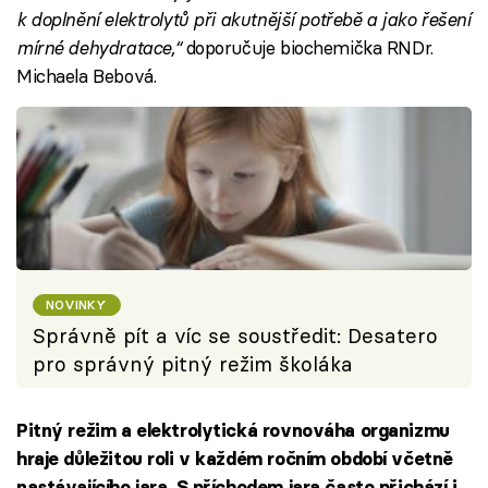
k doplnění elektrolytů při akutnější potřebě a jako řešení
mírné dehydratace,“
doporučuje biochemička RNDr.
Michaela Bebová.
NOVINKY
Správně pít a víc se soustředit: Desatero
pro správný pitný režim školáka
Pitný režim a elektrolytická rovnováha organizmu
hraje důležitou roli v každém ročním období včetně
nastávajícího jara. S příchodem jara často přichází i