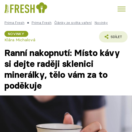
Prima Fresh
■
Prima Fresh
Články ze světa vaření
Novinky
Kuře
Polévky k večeři
Rychlé večeře
Trendy:
NOVINKY
SDÍLET
Klára Michalová
Česká kuchyně
Čokoláda
Ranní nakopnutí: Místo kávy
si dejte raději sklenici
minerálky, tělo vám za to
Témata
poděkuje
Recepty
Články
TV Program