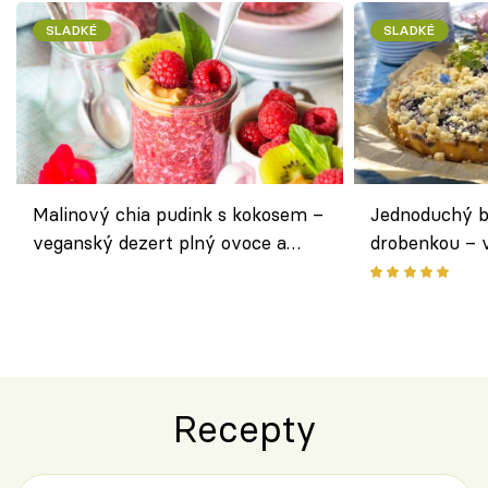
SLADKÉ
SLADKÉ
Malinový chia pudink s kokosem –
Jednoduchý b
veganský dezert plný ovoce a
drobenkou – 
ořechů
ovoce
Recepty