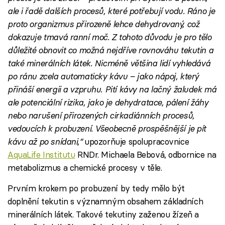
ale i řadě dalších procesů, které potřebují vodu. Ráno je
proto organizmus přirozeně lehce dehydrovaný, což
dokazuje tmavá ranní moč. Z tohoto důvodu je pro tělo
důležité obnovit co možná nejdříve rovnováhu tekutin a
také minerálních látek. Nicméně většina lidí vyhledává
po ránu zcela automaticky kávu – jako nápoj, který
přináší energii a vzpruhu. Pití kávy na lačný žaludek má
ale potenciální rizika, jako je dehydratace, pálení žáhy
nebo narušení přirozených cirkadiánních procesů,
vedoucích k probuzení. Všeobecně prospěšnější je pít
kávu až po snídani,“
upozorňuje spolupracovnice
AquaLife Institutu
RNDr. Michaela Bebová, odbornice na
metabolizmus a chemické procesy v těle.
Prvním krokem po probuzení by tedy mělo být
doplnění tekutin s významným obsahem základních
minerálních látek. Takové tekutiny zaženou žízeň a