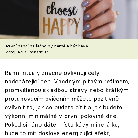
Škola vaření
Recepty z TV
Speciál: Cuketa
První nápoj na lačno by neměla být káva
Těhotnej kuchař
Zdroj: AquaLifeInstitute
Sledujte prima+
Ranní rituály značně ovlivňují celý
nadcházející den. Vhodným pitným režimem,
Přihlášení
promyšlenou skladbou stravy nebo krátkým
protahovacím cvičením můžete pozitivně
ovlivnit to, jak se budete cítit a jak budete
Sledujte nás
výkonní minimálně v první polovině dne.
Pokud si ráno dáte místo kávy minerálku,
bude to mít doslova energizující efekt,