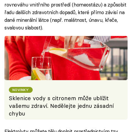
rovnováhu vnitřního prostředí (homeostázu) a způsobit
řadu dalších zdravotních dopadů, které přímo závisí na
dané minerální látce (např. malátnost, únavu, křeče,
svalovou slabost).
NOVINKY
Sklenice vody s citronem může ublížit
vašemu zdraví. Nedělejte jednu zásadní
chybu
Elektrolyty můžete tělu doplnit prostřednictvím tzv.