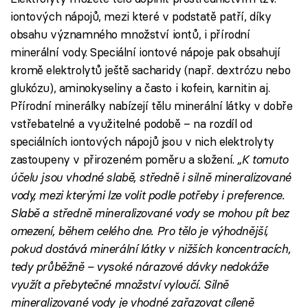
iontových nápojů, mezi které v podstatě patří, díky
obsahu významného množství iontů, i přírodní
minerální vody. Speciální iontové nápoje pak obsahují
kromě elektrolytů ještě sacharidy (např. dextrózu nebo
glukózu), aminokyseliny a často i kofein, karnitin aj.
Přírodní minerálky nabízejí tělu minerální látky v dobře
vstřebatelné a využitelné podobě – na rozdíl od
speciálních iontových nápojů jsou v nich elektrolyty
zastoupeny v přirozeném poměru a složení.
„K tomuto
účelu jsou vhodné slabě, středně i silně mineralizované
vody, mezi kterými lze volit podle potřeby i preference.
Slabě a středně mineralizované vody se mohou pít bez
omezení, během celého dne. Pro tělo je výhodnější,
pokud dostává minerální látky v nižších koncentracích,
tedy průběžně – vysoké nárazové dávky nedokáže
využít a přebytečné množství vyloučí. Silně
mineralizované vody je vhodné zařazovat cíleně