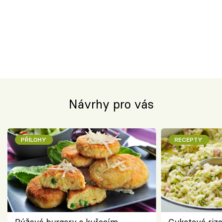
Návrhy pro vás
PŘÍLOHY
RECEPTY
Rýžové burgery s kuřecím
Cuketové rizo