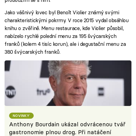
Jako vášnivý lovec byl Benoît Violier známý svými
charakteristickými pokrmy. V roce 2015 vydal obsáhlou
knihu o zvěřině. Menu restaurace, kde Violier působil,
nabízelo rychlé polední menu za 195 švýcarských
franků (kolem 4 tisíc korun), ale i degustační menu za
380 švýcarských franků.
NOVINKY
Anthony Bourdain ukázal odvrácenou tvář
gastronomie plnou drog. Při natáčení