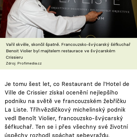
Škola vaření
Recepty z TV
Speciál: Cuketa
Vařil skvěle, skončil špatně. Francouzsko-švýcarský šéfkuchař
Těhotnej kuchař
Benoit Violier byl majitelem restaurace ve švýcarském
Crissieru
Zdroj: Profimedia.cz
Sledujte prima+
Je tomu šest let, co Restaurant de l'Hotel de
Přihlášení
Ville de Crissier získal ocenění nejlepšího
podniku na světě ve francouzském žebříčku
Sledujte nás
La Liste. Tříhvězdičkový michelinský podnik
vedl Benoît Violier, francouzsko-švýcarský
šéfkuchař. Ten se i přes všechny své životní
úspěchy rozhodl spáchat sebevraždu.