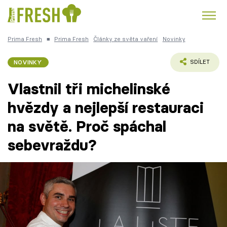
Prima Fresh
■
Prima Fresh
Články ze světa vaření
Novinky
Kuře
Polévky k večeři
Rychlé večeře
Trendy:
NOVINKY
SDÍLET
Česká kuchyně
Čokoláda
Vlastnil tři michelinské
hvězdy a nejlepší restauraci
na světě. Proč spáchal
Témata
sebevraždu?
Recepty
Články
TV Program