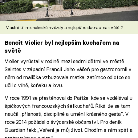
Vlastnil tři michelinské hvězdy a nejlepší restauraci na světě 2
Benoît Violier byl nejlepším kuchařem na
světě
Violier vyrůstal v rodině mezi sedmi dětmi ve městě
Saintes v západní Francii. Jeho vášeň pro gastronomii v
něm od malička vzbuzovala matka, zatímco od otce se
učil o víně, koňaku a lovu.
V roce 1991 se přestěhoval do Paříže, kde se vzdělával u
špičkových francouzských šéfkuchařů. Říká, že se tam
naučil „přísnosti, disciplíně a umění krásného gesta“. V
roce 2014 požádal o švýcarské občanství. Pro deník
Guardian řekl: „Vaření je můj život. Chodím s ním spát a
probouzím se s ním.“