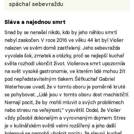
spáchal sebevraždu
Sláva a najednou smrt
Snad by se nenašel nikdo, kdo by jeho náhlou smrtí
nebyl zaskočen. V roce 2016 ve věku 44 let byl Violier
nalezen ve svém domě zastřelený. Jeho sebevražda
vyvolala šok, zmatek a otázky, proč se nejlepší kuchař
světa rozhodl ukončit život. Violierova smrt upozornila
na svět vysoké gastronomie, ve kterém lidé mohou žít
pod nepředstavitelným tlakem. Šéfkuchař Gabriel
Waterhouse uvedl, že v tomto oboru je poměrně kruté
se pohybovat. „Lidé jsou v tomto oboru dost machističtí.
Nemají pocit, že by mohli mluvit o svých problémech
nebo stresu na veřejnosti,“ vysvětlil. Dodal, že Violier
vždy působil dokonalým a vyrovnaným dojmem. Stres
je v kulinářském světě velmi rozšířený a jeho další
kolegové se nemohli ubránit pocitu, že slavný kuchař