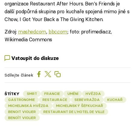
organizace Restaurant After Hours. Ben's Friends je
další podpůrná skupina pro kuchaře spojená mimo jiné s
Chow, I Got Your Back a The Giving Kitchen.
Zdroj:
mashed.com
,
bbc.com
; foto: profimedia.cz,
Wikimedia Commons
Vstoupit do diskuze
Sdílejte článek
ŠTÍTKY
SMRT
FRANCIE
UMĚNÍ
HVĚZDA
GASTRONOMIE
RESTAURACE
SEBEVRAŽDA
KUCHAŘ
MICHELINSKÁ HVĚZDA
MICHELINSKÝ ŠÉFKUCHAŘ
BENOIT VIOLIER
RESTAURANT DE L'HOTEL DE VILLE
BENOÎT VIOLIER