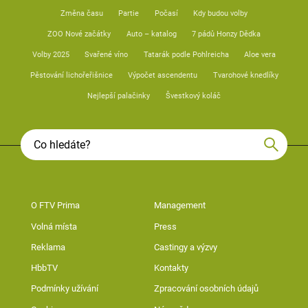
Změna času
Partie
Počasí
Kdy budou volby
ZOO Nové začátky
Auto – katalog
7 pádů Honzy Dědka
Volby 2025
Svařené víno
Tatarák podle Pohlreicha
Aloe vera
Pěstování lichořeřišnice
Výpočet ascendentu
Tvarohové knedlíky
Nejlepší palačinky
Švestkový koláč
O FTV Prima
Management
Volná místa
Press
Reklama
Castingy a výzvy
HbbTV
Kontakty
Podmínky užívání
Zpracování osobních údajů