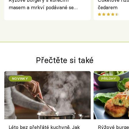
masem a mrkví podávané se
čedarem
salátem – lehká a chutná večeře
Přečtěte si také
NOVINKY
PŘÍLOHY
Léto bez přehřáté kuchyně. Jak
Rýžové burge