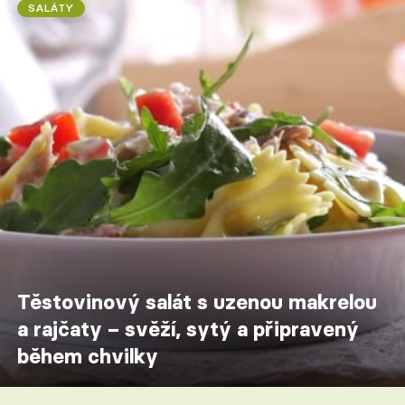
SALÁTY
Těstovinový salát s uzenou makrelou
a rajčaty – svěží, sytý a připravený
během chvilky