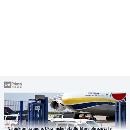
Na pokraji tragédie: Ukrajinské letadlo, které ohrožoval v