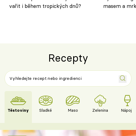
vařit i během tropických dnů?
masem a mrk
salátem – leh
Recepty
Těstoviny
Sladké
Maso
Zelenina
Nápoje