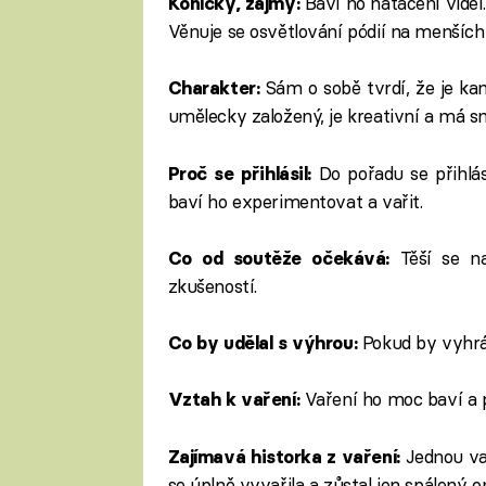
Baví ho natáčení videí
Koníčky, zájmy:
Věnuje se osvětlování pódií na menších 
Sám o sobě tvrdí, že je ka
Charakter:
umělecky založený, je kreativní a má s
Do pořadu se přihlá
Proč se přihlásil:
baví ho experimentovat a vařit.
Těší se na
Co od soutěže očekává:
zkušeností.
Pokud by vyhrál
Co by udělal s výhrou:
Vaření ho moc baví a p
Vztah k vaření:
Jednou va
Zajímavá historka z vaření:
se úplně vyvařila a zůstal jen spálený 