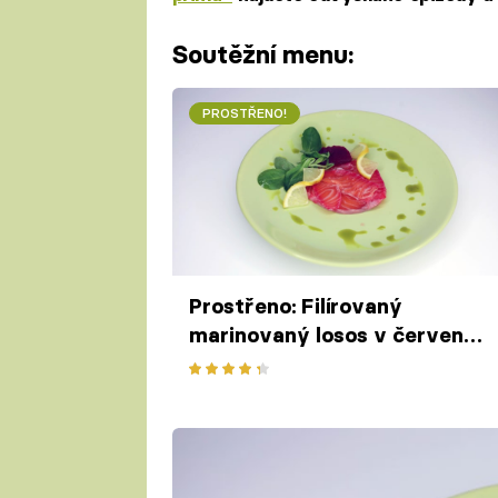
Soutěžní menu:
PROSTŘENO!
Prostřeno: Filírovaný
marinovaný losos v červené
řepě