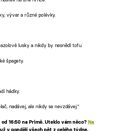
y, vývar a různé polévky.
fazolové lusky a nikdy by nesnědl tofu.
ké špagety.
dí hádky.
lač, nadávej, ale nikdy se nevzdávej.“
n od 16:50 na Primě. Uteklo vám něco?
Na
už v pondělí všech pět z celého týdne.