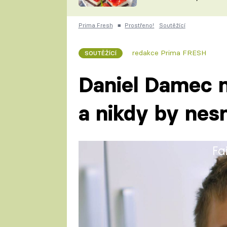
nepotřebujete troubu
ZDENĚK
ČESKO NA TALÍŘI
POHLREICH
Prima Fresh
■
Prostřeno!
Soutěžící
KAROLÍNA,
JAROSLAV SAPÍK
DOMÁCÍ
redakce Prima FRESH
SOUTĚŽÍCÍ
KUCHAŘKA
KAROLÍNA
KAMBERSKÁ
Daniel Damec n
a nikdy by nes
Fa
Daniel (18) studoval na základ
studiu na Střední škole spole
obor kuchař-číšník.