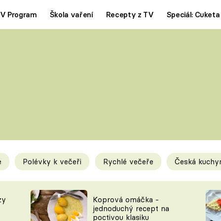
V Program
Škola vaření
Recepty z TV
Speciál: Cuketa
Polévky
Saláty
ČESKÁ KLASIKA
TĚSTOVIN
SILNÉ VÝVARY
SLADKÉ
KRÉMOVÉ
BEZMASÁ J
e
Polévky k večeři
Rychlé večeře
Česká kuchy
y
Tipy a triky
Novink
zy
Koprová omáčka -
jednoduchý recept na
poctivou klasiku
KAM ZA JÍDLEM
BLOG