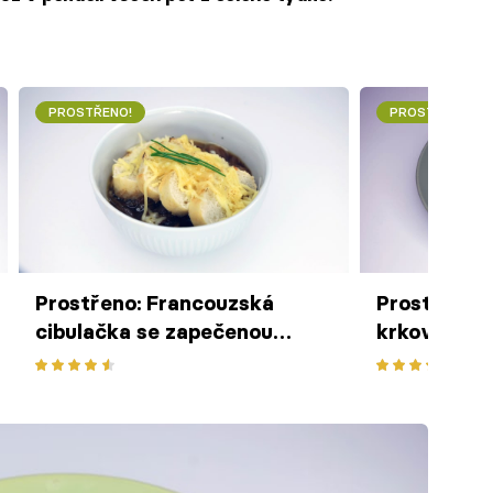
PROSTŘENO!
PROSTŘENO!
Prostřeno: Francouzská
Prostřeno:
cibulačka se zapečenou
krkovička 
bagetou a sýrem