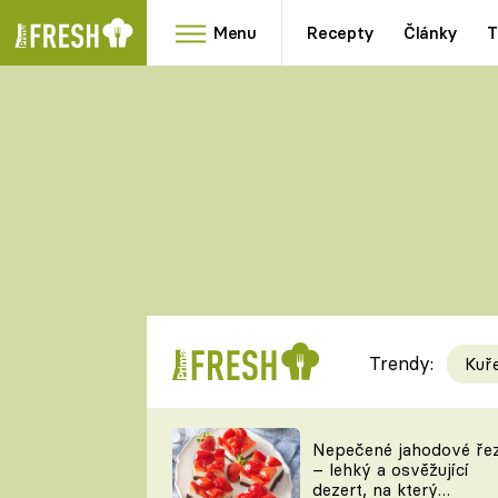
Menu
Recepty
Články
T
Oblíbené
Přílohy
recepty
HRANOLKY
HOUBY
KNEDLÍKY
DÝNĚ
KAŠE
RYCHLOVKY
Trendy:
Kuř
Populární
Videorecept
Nepečené jahodové ře
– lehký a osvěžující
kuchaři
dezert, na který
TEĎ VAŘÍ ŠÉF!