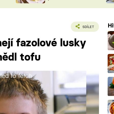
ŠÉFREDAK
VYCHYTÁVKY
SOUTĚŽ FR
NA NÁKUPECH
ČASOPIS
Hi
SDÍLET
ejí fazolové lusky
nědl tofu
iled to fetch
ní škole v Šenově. Dále pokračuje ve
čného stravování Ostrava Hrabůvka