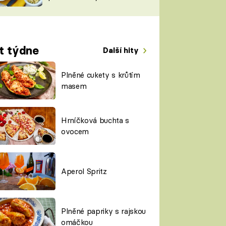
TORKY
ESH
t týdne
Další hity
Plněné cukety s krůtím
masem
Hrníčková buchta s
ovocem
Aperol Spritz
Plněné papriky s rajskou
omáčkou