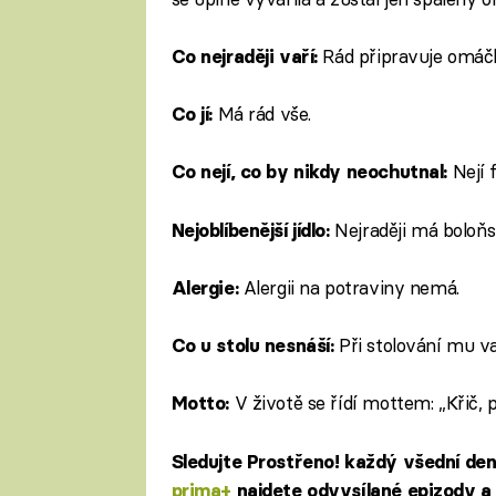
Rád připravuje omáčk
Co nejraději vaří:
Má rád vše.
Co jí:
Nejí 
Co nejí, co by nikdy neochutnal:
Nejraději má boloňs
Nejoblíbenější jídlo:
Alergii na potraviny nemá.
Alergie:
Při stolování mu va
Co u stolu nesnáší:
V životě se řídí mottem: „Křič, p
Motto:
Sledujte Prostřeno! každý všední de
prima+
najdete odvysílané epizody a 