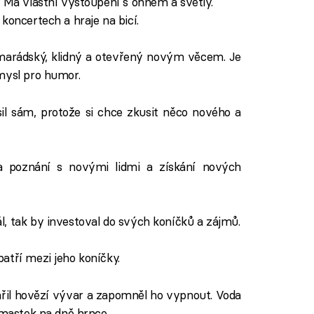
. Má vlastní vystoupení s ohněm a světly.
koncertech a hraje na bicí.
marádský, klidný a otevřený novým věcem. Je
mysl pro humor.
sil sám, protože si chce zkusit něco nového a
 poznání s novými lidmi a získání nových
, tak by investoval do svých koníčků a zájmů.
atří mezi jeho koníčky.
řil hovězí vývar a zapomněl ho vypnout. Voda
omastek na dně hrnce.