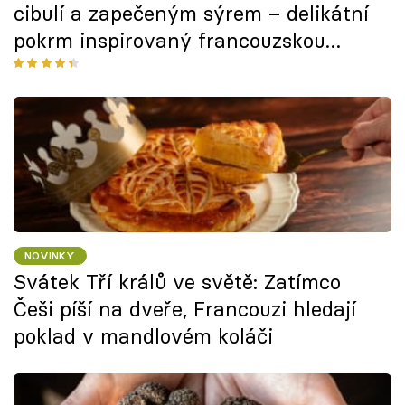
cibulí a zapečeným sýrem – delikátní
pokrm inspirovaný francouzskou
cibulačkou
NOVINKY
Svátek Tří králů ve světě: Zatímco
Češi píší na dveře, Francouzi hledají
poklad v mandlovém koláči