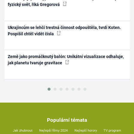
fyzický svět, říká Gregorová
Ukrajincům se lehčí trestná činnost odpouštěla, tvrdí Koten.
Pospíšil chtěl vidět čísla
Země jako promáčknutý balón: Unikátní vizualizace odhaluje,
jak planetu tvaruje gravitace
Populární témata
Jak zhubnout
Nejlepší filmy 2024
Nejlepší horory
TV program