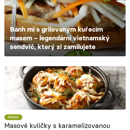
Škola vaření
Recepty z TV
Bánh mì s grilovaným kuřecím
Speciál: Cuketa
masem – legendární vietnamský
sendvič, který si zamilujete
Těhotnej kuchař
Sledujte prima+
Přihlášení
Sledujte nás
MASO
Masové kuličky s karamelizovanou