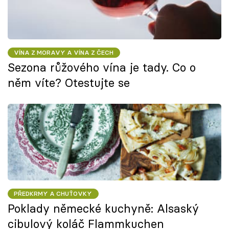
VÍNA Z MORAVY A VÍNA Z ČECH
Sezona růžového vína je tady. Co o
něm víte? Otestujte se
PŘEDKRMY A CHUŤOVKY
Poklady německé kuchyně: Alsaský
cibulový koláč Flammkuchen