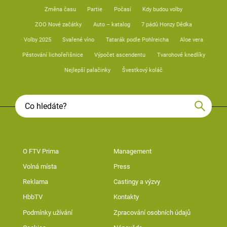
Změna času
Partie
Počasí
Kdy budou volby
ZOO Nové začátky
Auto – katalog
7 pádů Honzy Dědka
Volby 2025
Svařené víno
Tatarák podle Pohlreicha
Aloe vera
Pěstování lichořeřišnice
Výpočet ascendentu
Tvarohové knedlíky
Nejlepší palačinky
Švestkový koláč
O FTV Prima
Management
Volná místa
Press
Reklama
Castingy a výzvy
HbbTV
Kontakty
Podmínky užívání
Zpracování osobních údajů