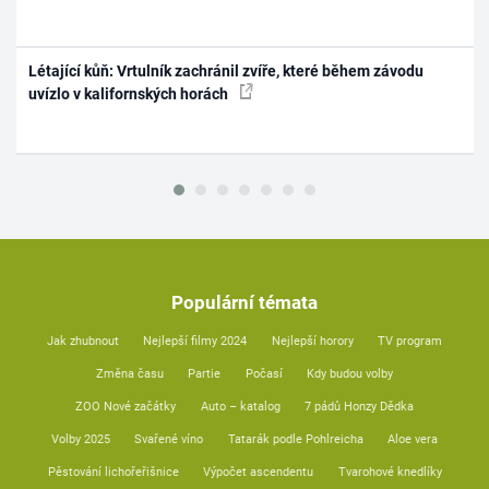
Létající kůň: Vrtulník zachránil zvíře, které během závodu
uvízlo v kalifornských horách
Populární témata
Jak zhubnout
Nejlepší filmy 2024
Nejlepší horory
TV program
Změna času
Partie
Počasí
Kdy budou volby
ZOO Nové začátky
Auto – katalog
7 pádů Honzy Dědka
Volby 2025
Svařené víno
Tatarák podle Pohlreicha
Aloe vera
Pěstování lichořeřišnice
Výpočet ascendentu
Tvarohové knedlíky