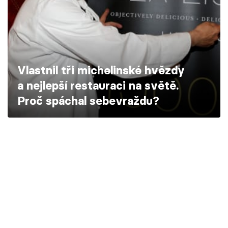
Škola vaření
Recepty z TV
Speciál: Cuketa
Vlastnil tři michelinské hvězdy
a nejlepší restauraci na světě.
Těhotnej kuchař
Proč spáchal sebevraždu?
Sledujte prima+
Přihlášení
Sledujte nás