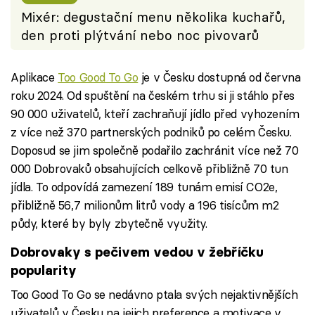
Mixér: degustační menu několika kuchařů,
den proti plýtvání nebo noc pivovarů
Aplikace
Too Good To Go
je v Česku dostupná od června
roku 2024. Od spuštění na českém trhu si ji stáhlo přes
90 000 uživatelů, kteří zachraňují jídlo před vyhozením
z více než 370 partnerských podniků po celém Česku.
Doposud se jim společně podařilo zachránit více než 70
000 Dobrovaků obsahujících celkově přibližně 70 tun
jídla. To odpovídá zamezení 189 tunám emisí CO2e,
přibližně 56,7 milionům litrů vody a 196 tisícům m2
půdy, které by byly zbytečně využity.
Dobrovaky s pečivem vedou v žebříčku
popularity
Too Good To Go se nedávno ptala svých nejaktivnějších
uživatelů v Česku na jejich preference a motivace v