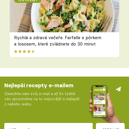
Rychlá a zdravá večeře: Farfalle s pórkem
a lososem, které zvládnete do 30 minut
Nejlepší recepty e-mailem
Zanechte nám svůj e-mail a až 5x týdně
vás upozorníme na to nejnovější a nejlepší
z našeho webu.