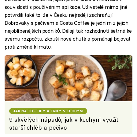
souvislosti s používáním aplikace. Uživatelé mimo jiné
potvrdili také to, že v Česku nejraději zachraňují
Dobrovaky s pečivem a Costa Coffee je jedním z jejich
nejoblíbenějších podniků. Dělají tak rozhodnutí šetrná ke
svému rozpočtu, zkouší nové chutě a pomáhají bojovat
proti změně klimatu.
JAK NA TO - TIPY A TRIKY V KUCHYNI
9 skvělých nápadů, jak v kuchyni využít
starší chléb a pečivo