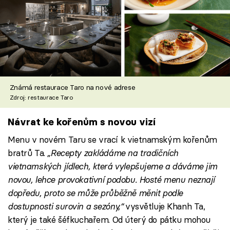
Známá restaurace Taro na nové adrese
Zdroj: restaurace Taro
Návrat ke kořenům s novou vizí
Menu v novém Taru se vrací k vietnamským kořenům
bratrů Ta.
„Recepty zakládáme na tradičních
vietnamských jídlech, která vylepšujeme a dáváme jim
novou, lehce provokativní podobu. Hosté menu neznají
dopředu, proto se může průběžně měnit podle
dostupnosti surovin a sezóny,“
vysvětluje Khanh Ta,
který je také šéfkuchařem. Od úterý do pátku mohou