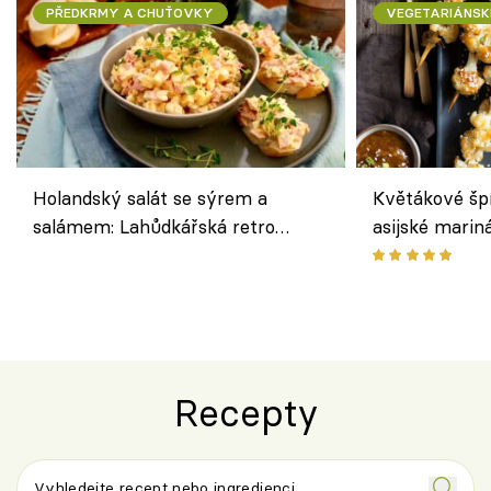
PŘEDKRMY A CHUŤOVKY
VEGETARIÁNSK
Holandský salát se sýrem a
Květákové šp
salámem: Lahůdkářská retro
asijské marin
klasika, která chutná stejně skvěle
chuťovka z gr
jako dřív
Recepty