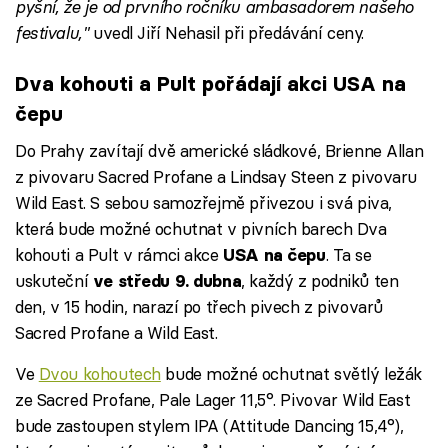
pyšní, že je od prvního ročníku ambasadorem našeho
festivalu,"
uvedl Jiří Nehasil při předávání ceny.​
Dva kohouti a Pult pořádají akci USA na
čepu
Do Prahy zavítají dvě americké sládkové, Brienne Allan
z pivovaru Sacred Profane a Lindsay Steen z pivovaru
Wild East. S sebou samozřejmě přivezou i svá piva,
která bude možné ochutnat v pivních barech Dva
kohouti a Pult v rámci akce
. Ta se
USA na čepu
uskuteční
, každý z podniků ten
ve středu 9. dubna
den, v 15 hodin, narazí po třech pivech z pivovarů
Sacred Profane a Wild East.
Ve
Dvou kohoutech
bude možné ochutnat světlý ležák
ze Sacred Profane, Pale Lager 11,5°. Pivovar Wild East
bude zastoupen stylem IPA (Attitude Dancing 15,4°),