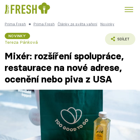
Prima Fresh
■
Prima Fresh
Články ze světa vaření
Novinky
Kuře
Polévky k večeři
Rychlé večeře
Trendy:
NOVINKY
SDÍLET
Tereza Pánková
Česká kuchyně
Čokoláda
Mixér: rozšíření spolupráce,
restaurace na nové adrese,
ocenění nebo piva z USA
Témata
Recepty
Články
TV Program