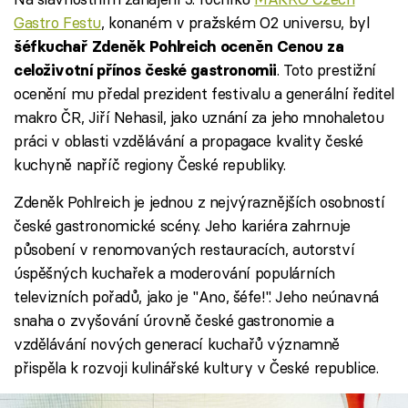
Gastro Festu
, konaném v pražském O2 universu, byl
šéfkuchař Zdeněk Pohlreich oceněn Cenou za
. Toto prestižní
celoživotní přínos české gastronomii
ocenění mu předal prezident festivalu a generální ředitel
makro ČR, Jiří Nehasil, jako uznání za jeho mnohaletou
práci v oblasti vzdělávání a propagace kvality české
kuchyně napříč regiony České republiky.​
Zdeněk Pohlreich je jednou z nejvýraznějších osobností
české gastronomické scény. Jeho kariéra zahrnuje
působení v renomovaných restauracích, autorství
úspěšných kuchařek a moderování populárních
televizních pořadů, jako je "Ano, šéfe!". Jeho neúnavná
snaha o zvyšování úrovně české gastronomie a
vzdělávání nových generací kuchařů významně
přispěla k rozvoji kulinářské kultury v České republice.​