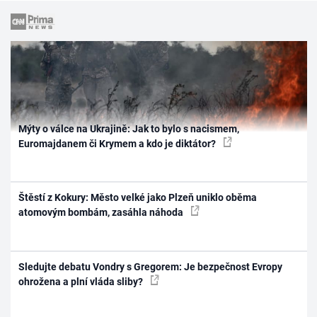
Mýty o válce na Ukrajině: Jak to bylo s nacismem,
Euromajdanem či Krymem a kdo je diktátor?
Štěstí z Kokury: Město velké jako Plzeň uniklo oběma
atomovým bombám, zasáhla náhoda
Sledujte debatu Vondry s Gregorem: Je bezpečnost Evropy
ohrožena a plní vláda sliby?