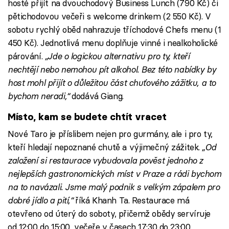
hosté přijít na dvouchodový Business Lunch (790 Kč) či
pětichodovou večeři s welcome drinkem (2 550 Kč). V
sobotu rychlý oběd nahrazuje tříchodové Chefs menu (1
450 Kč). Jednotlivá menu doplňuje vinné i nealkoholické
párování.
„Jde o logickou alternativu pro ty, kteří
nechtějí nebo nemohou pít alkohol. Bez této nabídky by
host mohl přijít o důležitou část chuťového zážitku, a to
bychom neradi,“
dodává Giang.
Místo, kam se budete chtít vracet
Nové Taro je příslibem nejen pro gurmány, ale i pro ty,
kteří hledají nepoznané chutě a výjimečný zážitek.
„Od
založení si restaurace vybudovala pověst jednoho z
nejlepších gastronomických míst v Praze a rádi bychom
na to navázali. Jsme malý podnik s velkým zápalem pro
dobré jídlo a pití,“
říká Khanh Ta. Restaurace má
otevřeno od úterý do soboty, přičemž obědy servíruje
od 12:00 do 15:00, večeře v časech 17:30 do 23:00.