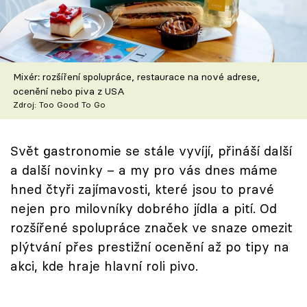
Škola vaření
Recepty z TV
Mixér: rozšíření spolupráce, restaurace na nové adrese,
Speciál: Cuketa
ocenění nebo piva z USA
Zdroj: Too Good To Go
Těhotnej kuchař
Sledujte prima+
Svět gastronomie se stále vyvíjí, přináší další
a další novinky – a my pro vás dnes máme
hned čtyři zajímavosti, které jsou to pravé
Přihlášení
nejen pro milovníky dobrého jídla a pití. Od
rozšířené spolupráce značek ve snaze omezit
Sledujte nás
plýtvání přes prestižní ocenění až po tipy na
akci, kde hraje hlavní roli pivo.