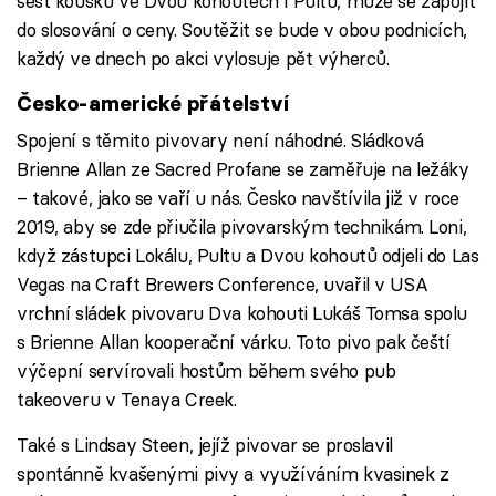
šest kousků ve Dvou kohoutech i Pultu, může se zapojit
do slosování o ceny. Soutěžit se bude v obou podnicích,
každý ve dnech po akci vylosuje pět výherců.
Česko-americké přátelství
Spojení s těmito pivovary není náhodné. Sládková
Brienne Allan ze Sacred Profane se zaměřuje na ležáky
– takové, jako se vaří u nás. Česko navštívila již v roce
2019, aby se zde přiučila pivovarským technikám. Loni,
když zástupci Lokálu, Pultu a Dvou kohoutů odjeli do Las
Vegas na Craft Brewers Conference, uvařil v USA
vrchní sládek pivovaru Dva kohouti Lukáš Tomsa spolu
s Brienne Allan kooperační várku. Toto pivo pak čeští
výčepní servírovali hostům během svého pub
takeoveru v Tenaya Creek.
Také s Lindsay Steen, jejíž pivovar se proslavil
spontánně kvašenými pivy a využíváním kvasinek z