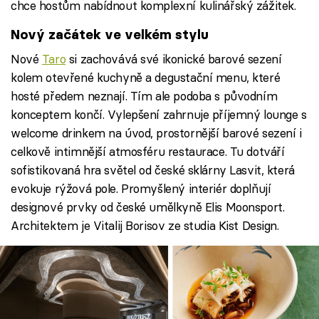
chce hostům nabídnout komplexní kulinářský zážitek.
Nový začátek ve velkém stylu
Nové
Taro
si zachovává své ikonické barové sezení
kolem otevřené kuchyně a degustační menu, které
hosté předem neznají. Tím ale podoba s původním
konceptem končí. Vylepšení zahrnuje příjemný lounge s
welcome drinkem na úvod, prostornější barové sezení i
celkově intimnější atmosféru restaurace. Tu dotváří
sofistikovaná hra světel od české sklárny Lasvit, která
evokuje rýžová pole. Promyšlený interiér doplňují
designové prvky od české umělkyně Elis Moonsport.
Architektem je Vitalij Borisov ze studia Kist Design.