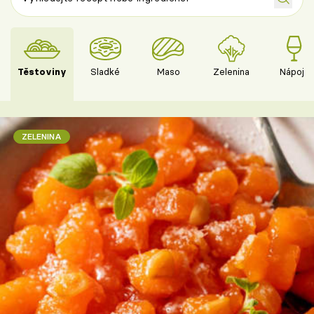
Těstoviny
Sladké
Maso
Zelenina
Nápoje
ZELENINA