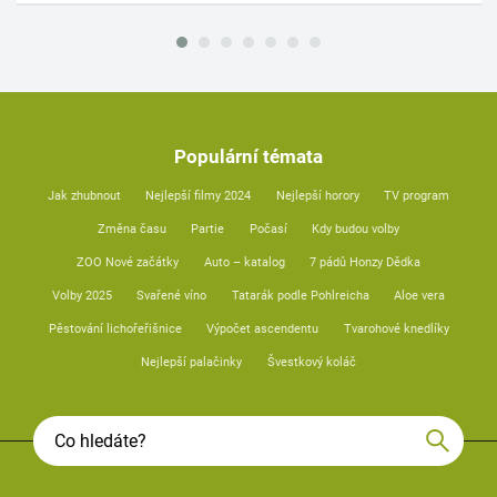
Populární témata
Jak zhubnout
Nejlepší filmy 2024
Nejlepší horory
TV program
Změna času
Partie
Počasí
Kdy budou volby
ZOO Nové začátky
Auto – katalog
7 pádů Honzy Dědka
Volby 2025
Svařené víno
Tatarák podle Pohlreicha
Aloe vera
Pěstování lichořeřišnice
Výpočet ascendentu
Tvarohové knedlíky
Nejlepší palačinky
Švestkový koláč