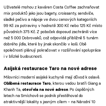
Uživatelé mohou z kaváren Costa Coffee zachraňovat
mix produktů jako jsou bagety, croissanty, sendviče,
sladké pečivo a nápoje ve dvou cenových kategoriích:
99 Kč za potraviny v hodnotě 300 Kč nebo 125 Kč místo
původních 375 Kč. Z poboček doposud zachránili více
než 5 000 Dobrovaků, což odpovídá přibližně 5 tunám
dobrého jídla, které by jinak skončilo v koši. Obě
společnosti plánují pokračovat v rozšiřování spolupráce
i v blízké budoucnosti.
Asijská restaurace Taro na nové adrese
Milovníci moderní asijské kuchyně mají důvod k oslavě.
, kterou vedou bratři Giang a
Oblíbená restaurace Taro
Khanh Ta,
. Po úspěšných
otevřela na nové adrese
letech na Smíchově se podnik přestěhoval do
atraktivnější lokality s jasným cílem – na Národní 10