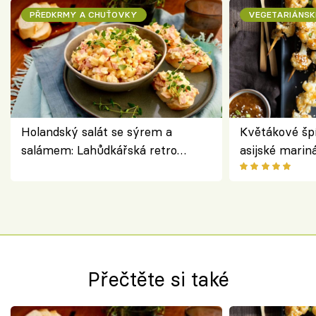
PŘEDKRMY A CHUŤOVKY
VEGETARIÁNSK
Holandský salát se sýrem a
Květákové šp
salámem: Lahůdkářská retro
asijské marin
klasika, která chutná stejně skvěle
chuťovka z gr
jako dřív
Přečtěte si také