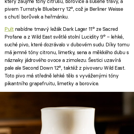
který zaujme tóny citrusů, borovice a sušené trávy, a
pivem Turnstyle Blueberry 12°, což je Berliner Weisse
s chutí borůvek a heřmánku.
Pult
nabídne tmavý ležák Dark Lager 11° ze Sacred
Profane a z Wild East světlé stolní Lucidity 9° – lehké,
suché pivo, které dozrávalo v dubovém sudu. Díky tomu
má jemné tóny citronu, limetky, sena a měkkého dubu s
náznaky jádrového ovoce a zimolezu. Šestici uzavírá
pale ale Second Down 12°, taktéž z pivovaru Wild East.
Toto pivo má středně lehké tělo s vyváženými tóny
pikantního grapefruitu, limetky a borovice.