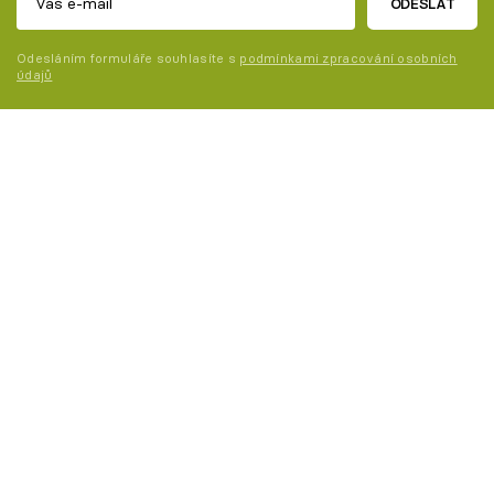
ODESLAT
Odesláním formuláře souhlasíte s
podmínkami zpracování osobních
údajů