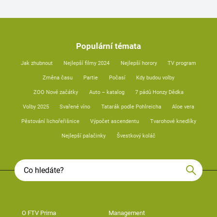
Populární témata
Jak zhubnout
Nejlepší filmy 2024
Nejlepší horory
TV program
Změna času
Partie
Počasí
Kdy budou volby
ZOO Nové začátky
Auto – katalog
7 pádů Honzy Dědka
Volby 2025
Svařené víno
Tatarák podle Pohlreicha
Aloe vera
Pěstování lichořeřišnice
Výpočet ascendentu
Tvarohové knedlíky
Nejlepší palačinky
Švestkový koláč
O FTV Prima
Management