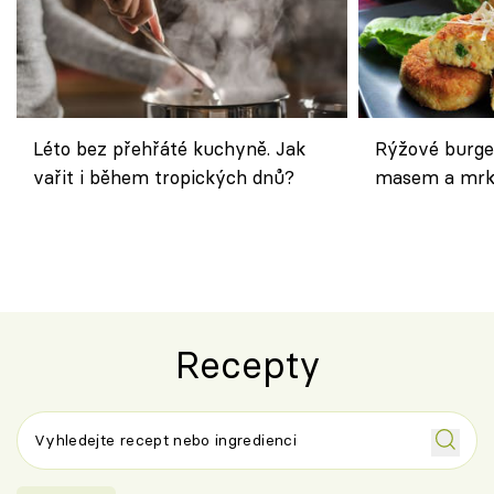
Léto bez přehřáté kuchyně. Jak
Rýžové burge
vařit i během tropických dnů?
masem a mrk
salátem – leh
Recepty