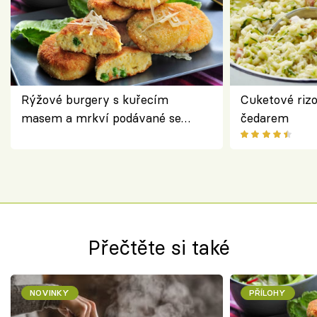
Rýžové burgery s kuřecím
Cuketové rizo
masem a mrkví podávané se
čedarem
salátem – lehká a chutná večeře
Přečtěte si také
NOVINKY
PŘÍLOHY