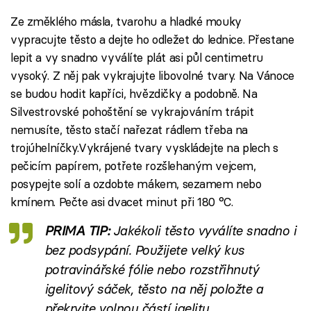
Ze změklého másla, tvarohu a hladké mouky
vypracujte těsto a dejte ho odležet do lednice. Přestane
lepit a vy snadno vyválíte plát asi půl centimetru
vysoký. Z něj pak vykrajujte libovolné tvary. Na Vánoce
se budou hodit kapříci, hvězdičky a podobně. Na
Silvestrovské pohoštění se vykrajováním trápit
nemusíte, těsto stačí nařezat rádlem třeba na
trojúhelníčky.Vykrájené tvary vyskládejte na plech s
pečicím papírem, potřete rozšlehaným vejcem,
posypejte solí a ozdobte mákem, sezamem nebo
kmínem. Pečte asi dvacet minut při 180 °C.
PRIMA TIP:
Jakékoli těsto vyválíte snadno i
bez podsypání. Použijete velký kus
potravinářské fólie nebo rozstřihnutý
igelitový sáček, těsto na něj položte a
překryjte volnou částí igelitu.