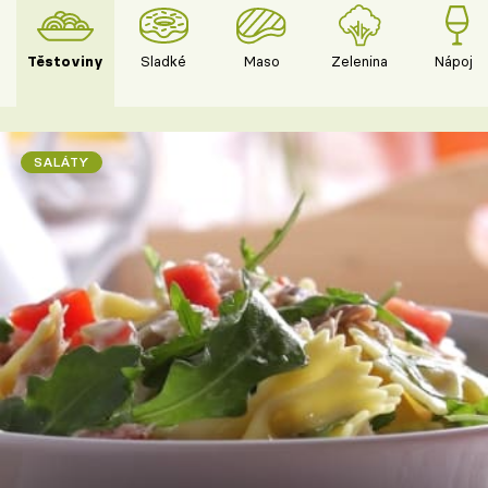
Těstoviny
Sladké
Maso
Zelenina
Nápoje
SALÁTY