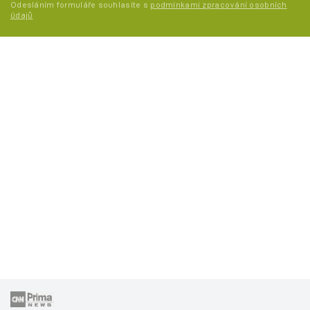
Odesláním formuláře souhlasíte s
podmínkami zpracování osobních
údajů