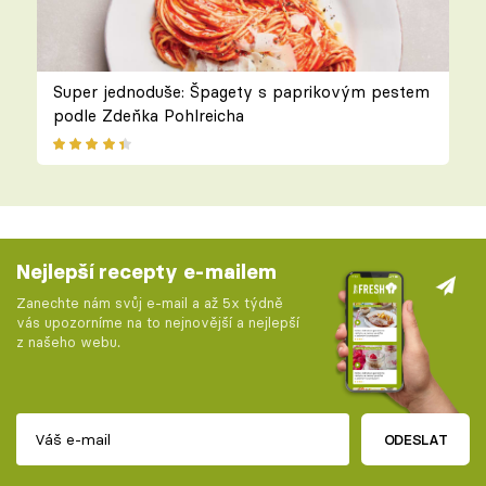
Super jednoduše: Špagety s paprikovým pestem
podle Zdeňka Pohlreicha
Nejlepší recepty e-mailem
Zanechte nám svůj e-mail a až 5x týdně
vás upozorníme na to nejnovější a nejlepší
z našeho webu.
ODESLAT