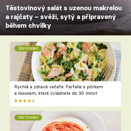
Těstovinový salát s uzenou makrelou
a rajčaty – svěží, sytý a připravený
během chvilky
TĚSTOVINY
Rychlá a zdravá večeře: Farfalle s pórkem
a lososem, které zvládnete do 30 minut
TĚSTOVINY