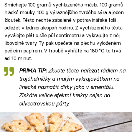
Smíchejte 100 gramů vychlazeného másla, 100 gramů
hladké mouky, 100 g výraznějšího tvrdého sýra a jeden
žloutek. Těsto nechte zabalené v potravinářské fólii
odležet v lednici alespoň hodinu. Z vychlazeného těsta
vyválejte plát o síle půl centimetru a vykrajujte z něj
libovolné tvary. Ty pak upečete na plechu vyloženém
pečicím papírem. V troubě vyhřáté na 180 °C to trvá
asi 10 minut.
PRIMA TIP:
Zkuste těsto nařezat rádlem na
trojúhelníčky a malým vykrajovátkem na
linecké naznačit dírky jako v ementálu.
Získáte velice efektní krekry nejen na
silvestrovskou párty.