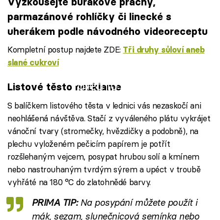
Vyzkoušejte burákové pracny,
parmazánové rohlíčky či linecké s
uherákem podle návodného videoreceptu
Kompletní postup najdete ZDE:
Tři druhy sůloví aneb
slané cukroví
Failed to fetch
Listové těsto nezklame
S balíčkem listového těsta v lednici vás nezaskočí ani
neohlášená návštěva. Stačí z vyváleného plátu vykrájet
vánoční tvary (stromečky, hvězdičky a podobně), na
plechu vyloženém pečicím papírem je potřít
rozšlehaným vejcem, posypat hrubou solí a kmínem
nebo nastrouhaným tvrdým sýrem a upéct v troubě
vyhřáté na 180 °C do zlatohnědé barvy.
PRIMA TIP:
Na posypání můžete použít i
mák, sezam, slunečnicová semínka nebo