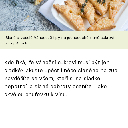
Škola vaření
Recepty z TV
Speciál: Cuketa
Slané a veselé Vánoce: 3 tipy na jednoduché slané cukroví
Zdroj: iStock
Těhotnej kuchař
Sledujte prima+
Kdo říká, že vánoční cukroví musí být jen
sladké? Zkuste upéct i něco slaného na zub.
Zavděčíte se všem, kteří si na sladké
Přihlášení
nepotrpí, a slané dobroty oceníte i jako
skvělou chuťovku k vínu.
Sledujte nás