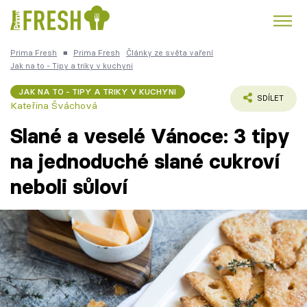
Prima Fresh
■
Prima Fresh
Články ze světa vaření
Kuře
Polévky k večeři
Rychlé večeře
Jak na to - Tipy a triky v kuchyni
Trendy:
JAK NA TO - TIPY A TRIKY V KUCHYNI
Česká kuchyně
Čokoláda
SDÍLET
Kateřina Šváchová
Slané a veselé Vánoce: 3 tipy
na jednoduché slané cukroví
neboli sůloví
Témata
Recepty
Články
TV Program