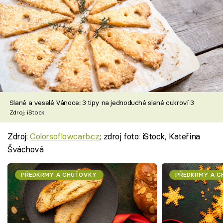
Slané a veselé Vánoce: 3 tipy na jednoduché slané cukroví 3
Zdroj: iStock
Zdroj:
Colorsoflowcarb.cz
; zdroj foto: iStock, Kateřina
Šváchová
PŘEDKRMY A CHUŤOVKY
PŘEDKRMY A 