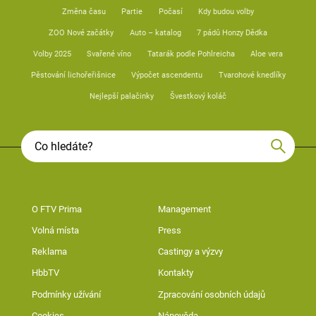
Změna času
Partie
Počasí
Kdy budou volby
ZOO Nové začátky
Auto – katalog
7 pádů Honzy Dědka
Volby 2025
Svařené víno
Tatarák podle Pohlreicha
Aloe vera
Pěstování lichořeřišnice
Výpočet ascendentu
Tvarohové knedlíky
Nejlepší palačinky
Švestkový koláč
O FTV Prima
Management
Volná místa
Press
Reklama
Castingy a výzvy
HbbTV
Kontakty
Podmínky užívání
Zpracování osobních údajů
Cookies
Nápověda