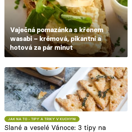
Škola vaření
Recepty z TV
Vaječná pomazánka s křenem
Speciál: Cuketa
wasabi – krémová, pikantní a
hotová za pár minut
Těhotnej kuchař
Sledujte prima+
Přihlášení
Sledujte nás
JAK NA TO - TIPY A TRIKY V KUCHYNI
Slané a veselé Vánoce: 3 tipy na