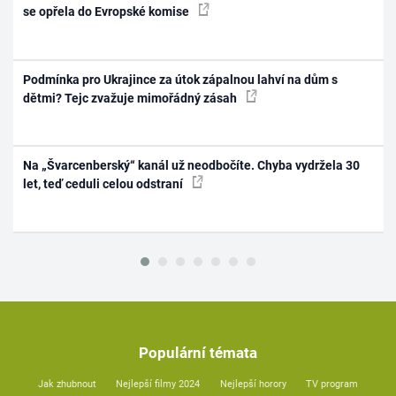
se opřela do Evropské komise
Podmínka pro Ukrajince za útok zápalnou lahví na dům s
dětmi? Tejc zvažuje mimořádný zásah
Na „Švarcenberský“ kanál už neodbočíte. Chyba vydržela 30
let, teď ceduli celou odstraní
Populární témata
Jak zhubnout
Nejlepší filmy 2024
Nejlepší horory
TV program