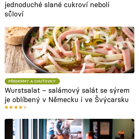
jednoduché slané cukroví neboli
sůloví
PŘEDKRMY A CHUŤOVKY
Wurstsalat – salámový salát se sýrem
je oblíbený v Německu i ve Švýcarsku