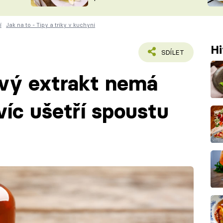
ŠÉFREDAK
VYCHYTÁVKY
í
Jak na to - Tipy a triky v kuchyni
SOUTĚŽ FR
NA NÁKUPECH
ČASOPIS
Hi
SDÍLET
ový extrakt nemá
víc ušetří spoustu