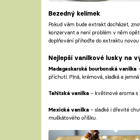
Bezedný kelímek
Pokud vám bude extrakt docházet, znov
konzervant a není problém v něm opět 
doplňování přihoďte do extraktu novou
Nejlepší vanilkové lusky na 
–
Madagaskarská bourbonská vanilka
příchutí. Plná, krémová, sladká a jemn
– květinové aroma s 
Tahitská vanilka
– sladké i dřevité c
Mexická vanilka
muškátového oříšku.