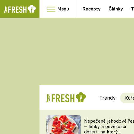
Menu
Recepty
Články
T
Oblíbené
Přílohy
recepty
HRANOLKY
HOUBY
KNEDLÍKY
DÝNĚ
KAŠE
RYCHLOVKY
Trendy:
Kuř
Populární
Videorecept
Nepečené jahodové ře
– lehký a osvěžující
kuchaři
dezert, na který
TEĎ VAŘÍ ŠÉF!