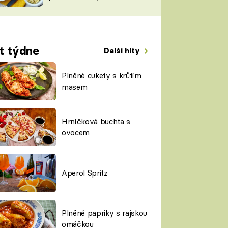
TORKY
ESH
t týdne
Další hity
Plněné cukety s krůtím
masem
Hrníčková buchta s
ovocem
Aperol Spritz
Plněné papriky s rajskou
omáčkou