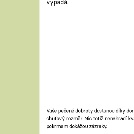
vypadá.
Vaše pečené dobroty dostanou díky d
chuťový rozměr. Nic totiž nenahradí kva
pokrmem dokážou zázraky.