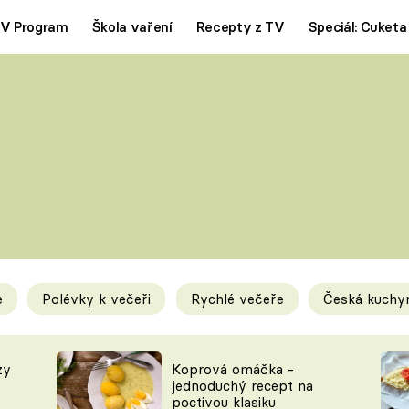
V Program
Škola vaření
Recepty z TV
Speciál: Cuketa
Polévky
Saláty
ČESKÁ KLASIKA
TĚSTOVIN
SILNÉ VÝVARY
SLADKÉ
KRÉMOVÉ
BEZMASÁ J
e
Polévky k večeři
Rychlé večeře
Česká kuchy
y
Tipy a triky
Novink
zy
Koprová omáčka -
jednoduchý recept na
poctivou klasiku
KAM ZA JÍDLEM
BLOG