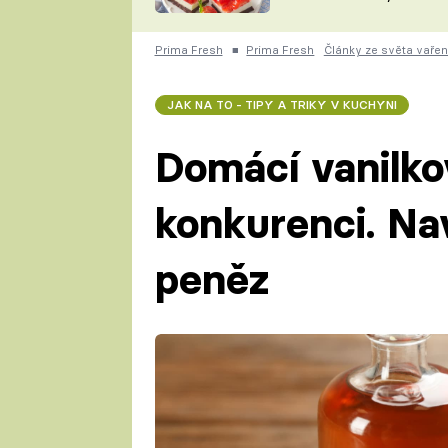
nepotřebujete troubu
ZDENĚK
ČESKO NA TALÍŘI
POHLREICH
Prima Fresh
■
Prima Fresh
Články ze světa vařen
KAROLÍNA,
JAROSLAV SAPÍK
DOMÁCÍ
JAK NA TO - TIPY A TRIKY V KUCHYNI
KUCHAŘKA
KAROLÍNA
KAMBERSKÁ
Domácí vanilk
konkurenci. Na
peněz