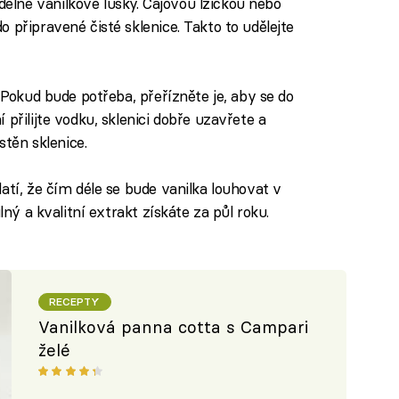
lně vanilkové lusky. Čajovou lžičkou nebo
 připravené čisté sklenice. Takto to udělejte
 Pokud bude potřeba, přeřízněte je, aby se do
přilijte vodku, sklenici dobře uzavřete a
stěn sklenice.
atí, že čím déle se bude vanilka louhovat v
lný a kvalitní extrakt získáte za půl roku.
RECEPTY
Vanilková panna cotta s Campari
želé