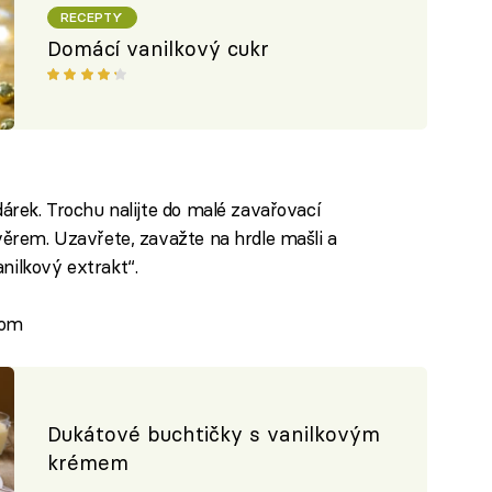
RECEPTY
Domácí vanilkový cukr
dárek. Trochu nalijte do malé zavařovací
věrem. Uzavřete, zavažte na hrdle mašli a
nilkový extrakt“.
com
Dukátové buchtičky s vanilkovým
krémem