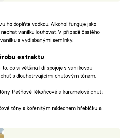
u ho doplňte vodkou. Alkohol funguje jako
nechat vanilku louhovat. V případě častého
 vanilku s vydlabanými semínky.
výrobu extraktu
 to, co si většina lidí spojuje s vanilkovou
á chuť s dlouhotrvajícími chuťovým tónem.
tóny třešňové, lékořicové a karamelové chuti.
huťové tóny s kořenitým nádechem hřebíčku a