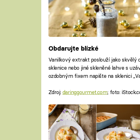
Obdarujte blízké
Vanilkový extrakt poslouží jako skvělý 
sklenice nebo jiné skleněné lahve s uzá
ozdobným fixem napište na sklenici „Va
Zdroj:
daringgourmet.com
; foto: iStock.