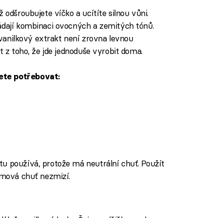
 odšroubujete víčko a ucítíte silnou vůni.
ádají kombinaci ovocných a zemitých tónů.
í vanilkový extrakt není zrovna levnou
t z toho, že jde jednoduše vyrobit doma.
ete potřebovat:
u používá, protože má neutrální chuť. Použít
rumová chuť nezmizí.