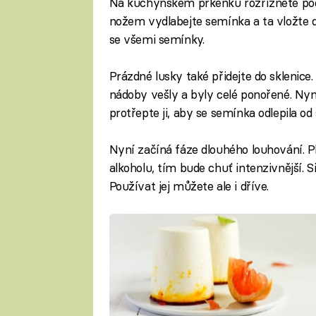
Na kuchyňském prkénku rozřízněte podé
nožem vydlabejte semínka a ta vložte do
se všemi semínky.
Prázdné lusky také přidejte do sklenice.
nádoby vešly a byly celé ponořené. Nyní 
protřepte ji, aby se semínka odlepila od 
Nyní začíná fáze dlouhého louhování. Pl
alkoholu, tím bude chuť intenzivnější. Si
Používat jej můžete ale i dříve.