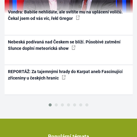
Vondra: Babiše nehlídáte, ale svítíte mu na uplácení voličů.
Čekal jsem od vás víc, řekl Gregor
Nebeská podívaná nad Českem se blíží. Působivé zatmění
Slunce doplní meteorická show
REPORTÁŽ: Za tajemnými hrady do Karpat aneb Fascinující
zříceniny u českých hranic
Populární témata