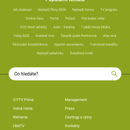
Jak zhubnout
Nejlepší filmy 2024
Nejlepší horory
TV program
Změna času
Partie
Počasí
Kdy budou volby
ZOO Nové začátky
Auto – katalog
7 pádů Honzy Dědka
Volby 2025
Svařené víno
Tatarák podle Pohlreicha
Aloe vera
Pěstování lichořeřišnice
Výpočet ascendentu
Tvarohové knedlíky
Nejlepší palačinky
Švestkový koláč
O FTV Prima
Management
Volná místa
Press
Reklama
Castingy a výzvy
HbbTV
Kontakty