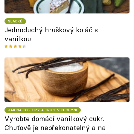
SLADKÉ
Jednoduchý hruškový koláč s
vanilkou
JAK NA TO - TIPY A TRIKY V KUCHYNI
Vyrobte domácí vanilkový cukr.
Chuťově je nepřekonatelný a na