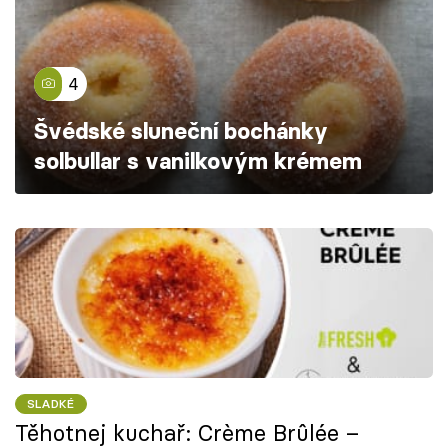
Škola vaření
Recepty z TV
4
Speciál: Cuketa
Švédské sluneční bochánky
solbullar s vanilkovým krémem
Těhotnej kuchař
Sledujte prima+
Přihlášení
Sledujte nás
SLADKÉ
Těhotnej kuchař: Crème Brûlée –