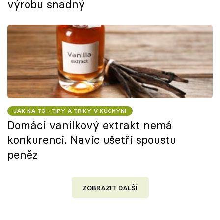
výrobu snadný
JAK NA TO - TIPY A TRIKY V KUCHYNI
Domácí vanilkový extrakt nemá
konkurenci. Navíc ušetří spoustu
peněz
ZOBRAZIT DALŠÍ