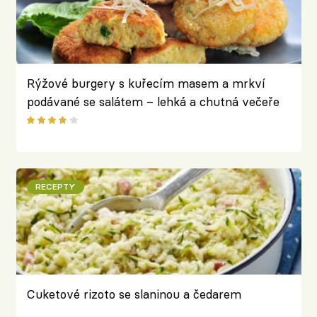
Rýžové burgery s kuřecím masem a mrkví
podávané se salátem – lehká a chutná večeře
RECEPTY
Cuketové rizoto se slaninou a čedarem