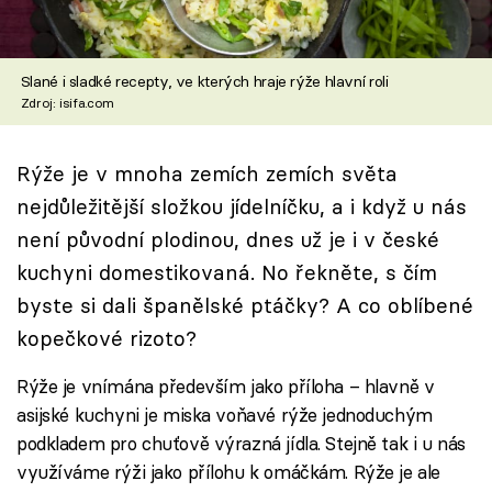
Škola vaření
Recepty z TV
Slané i sladké recepty, ve kterých hraje rýže hlavní roli
Zdroj: isifa.com
Speciál: Cuketa
Rýže je v mnoha zemích zemích světa
Těhotnej kuchař
nejdůležitější složkou jídelníčku, a i když u nás
Sledujte prima+
není původní plodinou, dnes už je i v české
kuchyni domestikovaná. No řekněte, s čím
Přihlášení
byste si dali španělské ptáčky? A co oblíbené
kopečkové rizoto?
Rýže je vnímána především jako příloha – hlavně v
Sledujte nás
asijské kuchyni je miska voňavé rýže jednoduchým
podkladem pro chuťově výrazná jídla. Stejně tak i u nás
využíváme rýži jako přílohu k omáčkám. Rýže je ale