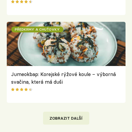
kontrastů
PŘEDKRMY A CHUŤOVKY
Jumeokbap: Korejské rýžové koule – výborná
svačina, která má duši
ZOBRAZIT DALŠÍ