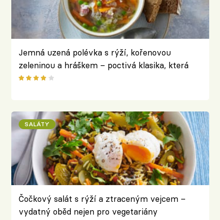
Jemná uzená polévka s rýží, kořenovou
zeleninou a hráškem – poctivá klasika, která
zahřeje a pohladí na duši
SALÁTY
Čočkový salát s rýží a ztraceným vejcem –
vydatný oběd nejen pro vegetariány