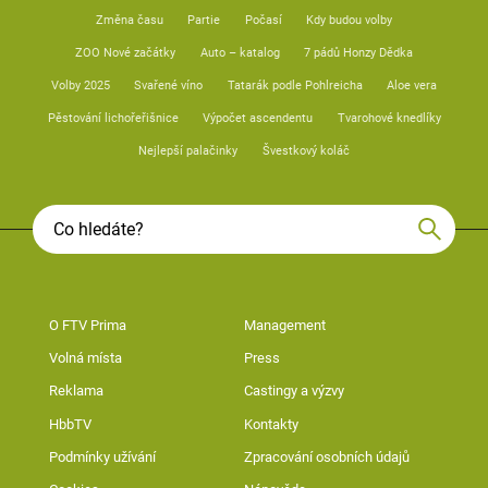
Změna času
Partie
Počasí
Kdy budou volby
ZOO Nové začátky
Auto – katalog
7 pádů Honzy Dědka
Volby 2025
Svařené víno
Tatarák podle Pohlreicha
Aloe vera
Pěstování lichořeřišnice
Výpočet ascendentu
Tvarohové knedlíky
Nejlepší palačinky
Švestkový koláč
O FTV Prima
Management
Volná místa
Press
Reklama
Castingy a výzvy
HbbTV
Kontakty
Podmínky užívání
Zpracování osobních údajů