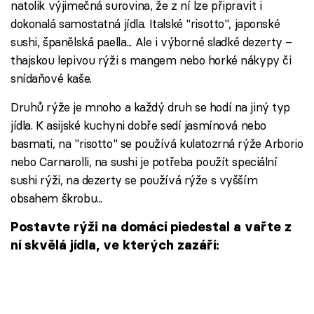
natolik výjimečná surovina, že z ní lze připravit i
dokonalá samostatná jídla. Italské "risotto", japonské
sushi, španělská paella... Ale i výborné sladké dezerty –
thajskou lepivou rýži s mangem nebo horké nákypy či
snídaňové kaše.
Druhů rýže je mnoho a každý druh se hodí na jiný typ
jídla. K asijské kuchyni dobře sedí jasmínová nebo
basmati, na "risotto" se používá kulatozrná rýže Arborio
nebo Carnarolli, na sushi je potřeba použít speciální
sushi rýži, na dezerty se používá rýže s vyšším
obsahem škrobu...
Postavte rýži na domácí piedestal a vařte z
ní skvělá jídla, ve kterých zazáří: