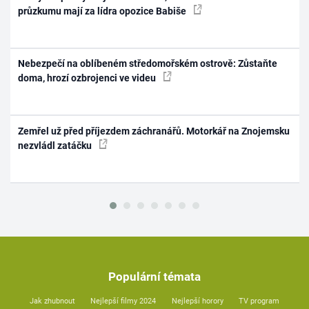
průzkumu mají za lídra opozice Babiše
Nebezpečí na oblíbeném středomořském ostrově: Zůstaňte
doma, hrozí ozbrojenci ve videu
Zemřel už před příjezdem záchranářů. Motorkář na Znojemsku
nezvládl zatáčku
Populární témata
Jak zhubnout
Nejlepší filmy 2024
Nejlepší horory
TV program