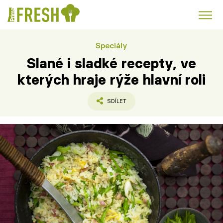
Speciály
Kuře
Polévky k večeři
Rychlé večeře
Trendy:
Slané i sladké recepty, ve
Česká kuchyně
Čokoláda
kterých hraje rýže hlavní roli
SDÍLET
Témata
Recepty
Články
TV Program