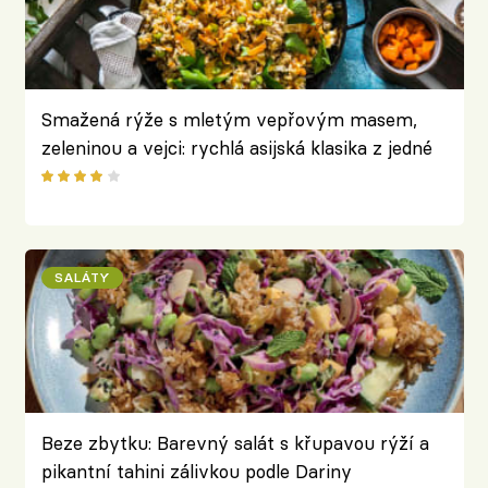
Smažená rýže s mletým vepřovým masem,
zeleninou a vejci: rychlá asijská klasika z jedné
pánve
SALÁTY
Beze zbytku: Barevný salát s křupavou rýží a
pikantní tahini zálivkou podle Dariny