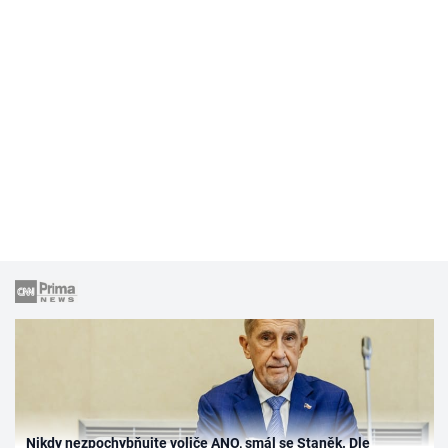
Nikdy nezpochybňujte voliče ANO, smál se Staněk. Dle