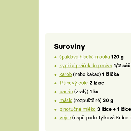
Suroviny
špaldová hladká mouka
120 g
kypřicí prášek do pečiva
1/2 sáč
karob
(nebo kakao)
1 lžička
třtinový cukr
2 lžíce
banán
(zralý)
1 ks
máslo
(rozpuštěné)
30 g
plnotučné mléko
3 lžíce + 1 lží
vejce
(např. podestýlková Srdce