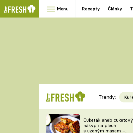
Menu
Recepty
Články
T
Oblíbené
Přílohy
recepty
HRANOLKY
HOUBY
KNEDLÍKY
DÝNĚ
KAŠE
RYCHLOVKY
Trendy:
Kuř
Populární
Videorecept
Cukeťák aneb cuketový
nákyp na plech
kuchaři
s uzeným masem –
TEĎ VAŘÍ ŠÉF!