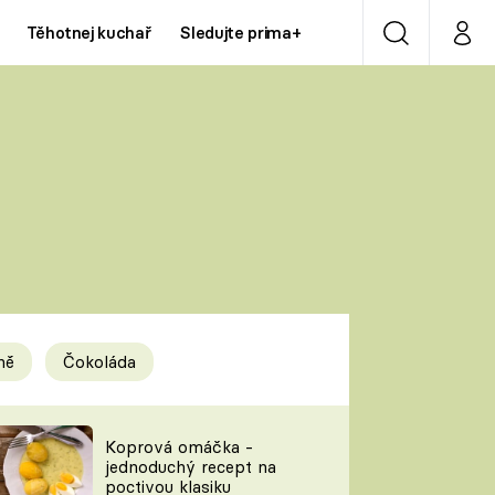
Těhotnej kuchař
Sledujte prima+
Vyhledávání
Můj p
Prima+
Y
CNN Prima NEWS
Prima ZOOM
ÍDLA
Prima LIVING
Prima Ženy
ně
Čokoláda
Prima LAJK
y
Koprová omáčka -
jednoduchý recept na
Sledujte nás
poctivou klasiku