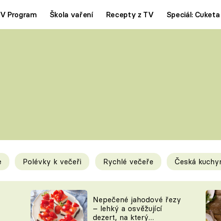
V Program
Škola vaření
Recepty z TV
Speciál: Cuketa
Polévky
Saláty
ČESKÁ KLASIKA
TĚSTOVIN
SILNÉ VÝVARY
SLADKÉ
KRÉMOVÉ
BEZMASÁ J
e
Polévky k večeři
Rychlé večeře
Česká kuchy
y
Tipy a triky
Novink
Nepečené jahodové řezy
– lehký a osvěžující
dezert, na který
KAM ZA JÍDLEM
BLOG