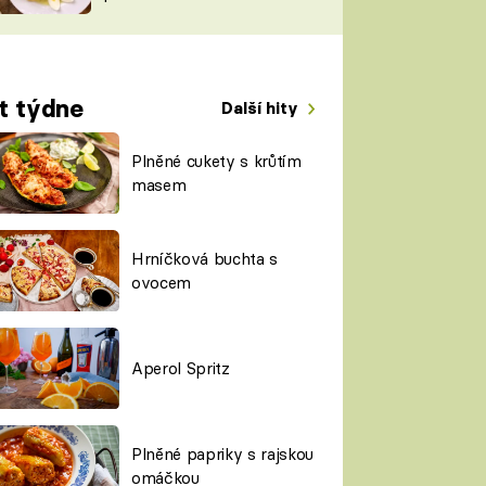
TORKY
ESH
t týdne
Další hity
Plněné cukety s krůtím
masem
Hrníčková buchta s
ovocem
Aperol Spritz
Plněné papriky s rajskou
omáčkou