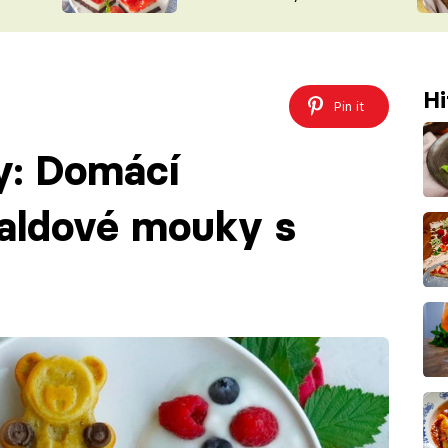
nepotřebujete troubu
ŠÉFREDAK
VYCHYTÁVKY
SOUTĚŽ FR
NA NÁKUPECH
ČASOPIS
Hi
Pin it
y: Domácí
paldové mouky s