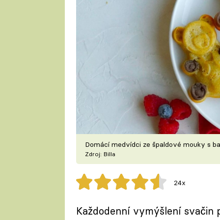
Domácí medvídci ze špaldové mouky s 
Zdroj: Billa
24x
Každodenní vymýšlení svačin pro