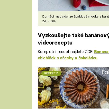
Domácí medvídci ze špaldové mouky s ba
Zdroj: Billa
Vyzkoušejte také banánový
videoreceptu
Kompletní recept najdete ZDE:
Banana 
chlebíček s ořechy a čokoládou
Fa
RECEPTY