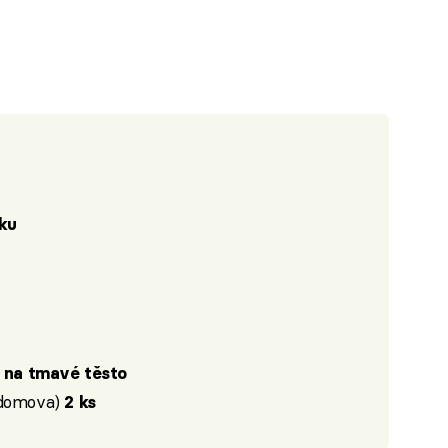
ku
ce na tmavé těsto
 domova)
2 ks