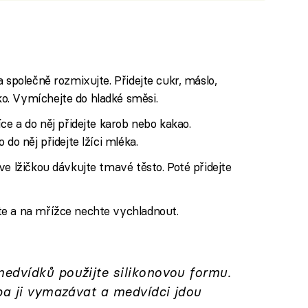
iled to fetch
 společně rozmixujte. Přidejte cukr, máslo,
o. Vymíchejte do hladké směsi.
ce a do něj přidejte karob nebo kakao.
do něj přidejte lžíci mléka.
ve lžičkou dávkujte tmavé těsto. Poté přidejte
e a na mřížce nechte vychladnout.
edvídků použijte silikonovou formu.
ba ji vymazávat a medvídci jdou