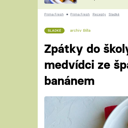
skvělý způsob, jak
ZDENĚK
zpracovat přerostlé
ČESKO NA TALÍŘI
cukety
POHLREICH
Prima Fresh
■
Prima Fresh
Recepty
Sladké
KAROLÍNA,
JAROSLAV SAPÍK
DOMÁCÍ
archiv Billa
SLADKÉ
KUCHAŘKA
KAROLÍNA
KAMBERSKÁ
Zpátky do škol
medvídci ze š
banánem