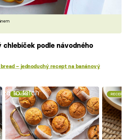
nánem
 chlebíček podle návodného
bread – jednoduchý recept na banánový
iled to fetch
SLADKÉ
RECEPTY