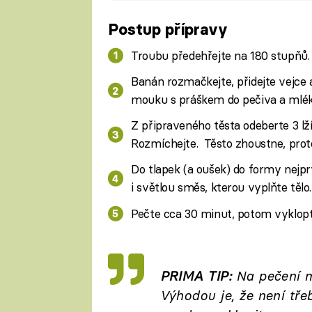
Postup přípravy
Fa
Troubu předehřejte na 180 stupňů.
Banán rozmačkejte, přidejte vejce a
mouku s práškem do pečiva a mlék
Z připraveného těsta odeberte 3 lží
Rozmíchejte. Těsto zhoustne, proto 
Do tlapek (a oušek) do formy nejpr
i světlou směs, kterou vyplňte tělo.
Pečte cca 30 minut, potom vyklopt
PRIMA TIP:
Na pečení m
Výhodou je, že není tře