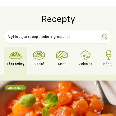
Recepty
Těstoviny
Sladké
Maso
Zelenina
Nápoje
ZELENINA