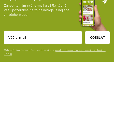
Zanechte nám svůj e-mail a až 5x týdně
vás upozorníme na to nejnovější a nejlepší
z našeho webu.
ODESLAT
Odesláním formuláře souhlasíte s
podmínkami zpracování osobních
údajů