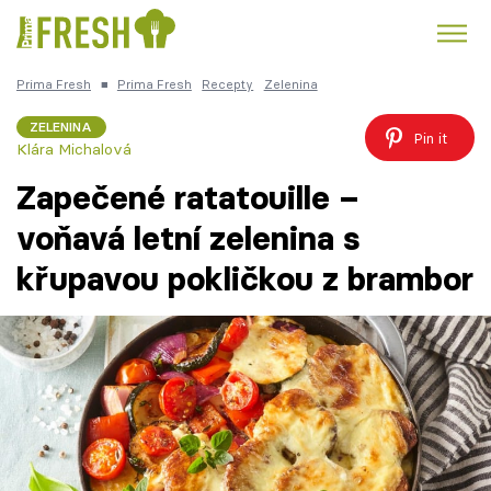
Prima Fresh
■
Prima Fresh
Recepty
Zelenina
Kuře
Polévky k večeři
Rychlé večeře
Trendy:
ZELENINA
Pin it
Klára Michalová
Česká kuchyně
Čokoláda
Zapečené ratatouille –
voňavá letní zelenina s
křupavou pokličkou z brambor
Témata
Recepty
Články
TV Program