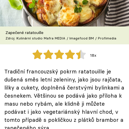
Škola vaření
Recepty z TV
Zapečené ratatouille
Speciál: Cuketa
Zdroj: Kulinární studio Mafra MEDIA / Imagefood BM / Profimedia
Těhotnej kuchař
18x
Sledujte prima+
Tradiční francouzský pokrm ratatouille je
dušená směs letní zeleniny, jako jsou rajčata,
Přihlášení
lilky a cukety, doplněná čerstvými bylinkami a
česnekem. Většinou se podává jako příloha k
Sledujte nás
masu nebo rybám, ale klidně ji můžete
podávat i jako vegetariánský hlavní chod, v
tomto případě s pokličkou z plátků brambor a
zapečeného sýra.