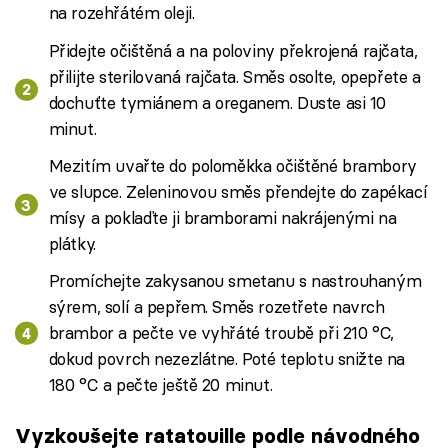
na rozehřátém oleji.
Přidejte očištěná a na poloviny překrojená rajčata,
přilijte sterilovaná rajčata. Směs osolte, opepřete a
dochuťte tymiánem a oreganem. Duste asi 10
minut.
Mezitím uvařte do poloměkka očištěné brambory
ve slupce. Zeleninovou směs přendejte do zapékací
mísy a poklaďte ji bramborami nakrájenými na
plátky.
Promíchejte zakysanou smetanu s nastrouhaným
sýrem, solí a pepřem. Směs rozetřete navrch
brambor a pečte ve vyhřáté troubě při 210 °C,
dokud povrch nezezlátne. Poté teplotu snižte na
180 °C a pečte ještě 20 minut.
Vyzkoušejte ratatouille podle návodného