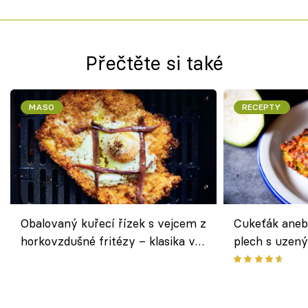
Přečtěte si také
MASO
RECEPTY
Obalovaný kuřecí řízek s vejcem z
Cukeťák aneb
horkovzdušné fritézy – klasika v
plech s uzen
novém pojetí podle Jamieho
způsob, jak z
Olivera
cukety