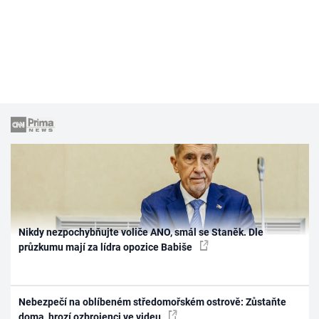
Nikdy nezpochybňujte voliče ANO, smál se Staněk. Dle
průzkumu mají za lídra opozice Babiše
Nebezpečí na oblíbeném středomořském ostrově: Zůstaňte
doma, hrozí ozbrojenci ve videu