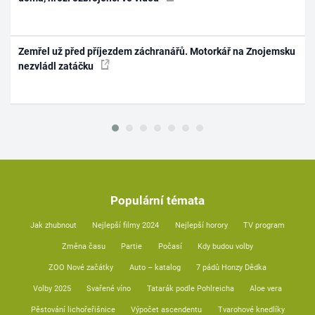
Zemřel už před příjezdem záchranářů. Motorkář na Znojemsku
nezvládl zatáčku
Populární témata
Jak zhubnout
Nejlepší filmy 2024
Nejlepší horory
TV program
Změna času
Partie
Počasí
Kdy budou volby
ZOO Nové začátky
Auto – katalog
7 pádů Honzy Dědka
Volby 2025
Svařené víno
Tatarák podle Pohlreicha
Aloe vera
Pěstování lichořeřišnice
Výpočet ascendentu
Tvarohové knedlíky