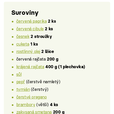
Suroviny
červená paprika
2 ks
červená cibule
2 ks
česnek
2 stroužky
cuketa
1 ks
rostlinný olej
2 lžíce
červená rajčata
200 g
krájená rajčata
400 g (1 plechovka)
sůl
pepř
(čerstvě namletý)
tymián
(čerstvý)
čerstvé oregano
brambory
(větší)
4 ks
zakysaná smetana
200 g