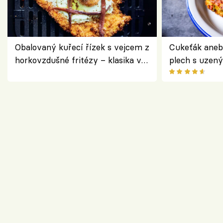
Obalovaný kuřecí řízek s vejcem z
Cukeťák aneb
horkovzdušné fritézy – klasika v
plech s uzen
novém pojetí podle Jamieho
způsob, jak z
Olivera
cukety