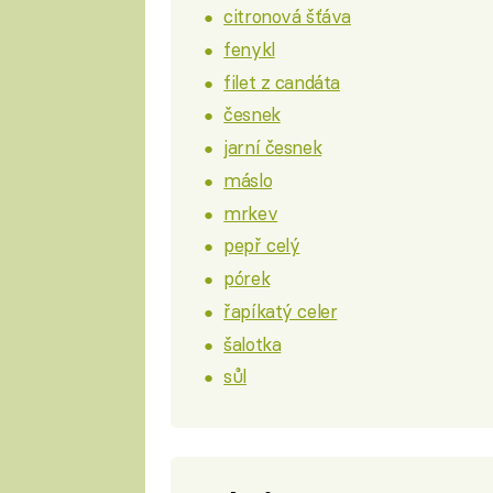
citronová šťáva
fenykl
filet z candáta
česnek
jarní česnek
máslo
mrkev
pepř celý
pórek
řapíkatý celer
šalotka
sůl