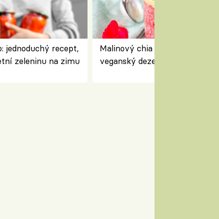
: jednoduchý recept,
Malinový chia pudink s kokose
etní zeleninu na zimu
veganský dezert plný ovoce a
ořechů