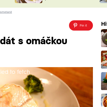
ŠÉFREDAK
VYCHYTÁVKY
 smetaně
SOUTĚŽ FR
NA NÁKUPECH
ČASOPIS
Hi
Pin it
ndát s omáčkou
iled to fetch
beurre blanc