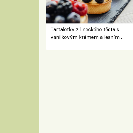
Tartaletky z lineckého těsta s
vanilkovým krémem a lesním
ovocem podle Bread Society