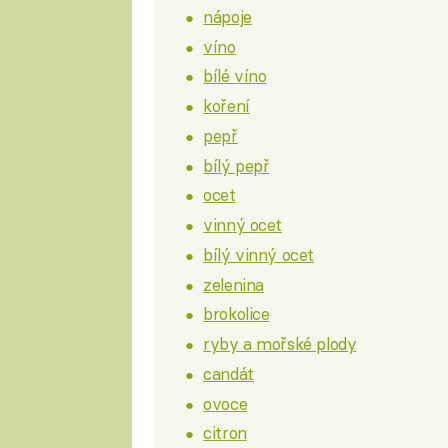
nápoje
víno
bílé víno
koření
pepř
bílý pepř
ocet
vinný ocet
bílý vinný ocet
zelenina
brokolice
ryby a mořské plody
candát
ovoce
citron