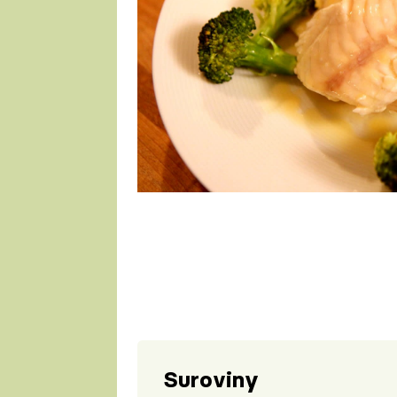
1 porce
Suroviny