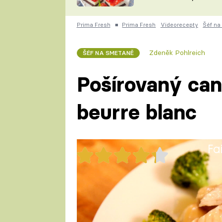
nepotřebujete troubu
ZDENĚK
ČESKO NA TALÍŘI
POHLREICH
Prima Fresh
■
Prima Fresh
Videorecepty
Šéf na
KAROLÍNA,
JAROSLAV SAPÍK
DOMÁCÍ
Zdeněk Pohlreich
ŠÉF NA SMETANĚ
KUCHAŘKA
KAROLÍNA
KAMBERSKÁ
Pošírovaný ca
beurre blanc
Fa
28x
Pošírovaný candát s omáčkou 