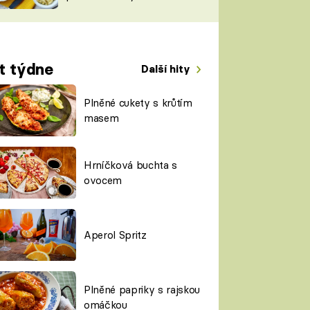
TORKY
ESH
t týdne
Další hity
Plněné cukety s krůtím
masem
Hrníčková buchta s
ovocem
Aperol Spritz
Plněné papriky s rajskou
omáčkou