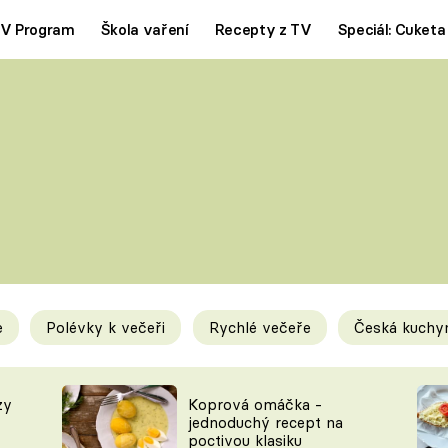
V Program
Škola vaření
Recepty z TV
Speciál: Cuketa
Polévky
Saláty
ČESKÁ KLASIKA
TĚSTOVIN
SILNÉ VÝVARY
SLADKÉ
KRÉMOVÉ
BEZMASÁ J
e
Polévky k večeři
Rychlé večeře
Česká kuchy
y
Tipy a triky
Novink
zy
Koprová omáčka -
jednoduchý recept na
poctivou klasiku
KAM ZA JÍDLEM
BLOG