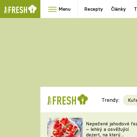
Menu
Recepty
Články
T
Oblíbené
Přílohy
recepty
HRANOLKY
HOUBY
KNEDLÍKY
DÝNĚ
KAŠE
RYCHLOVKY
Trendy:
Kuř
Populární
Videorecept
Nepečené jahodové ře
– lehký a osvěžující
kuchaři
dezert, na který
TEĎ VAŘÍ ŠÉF!