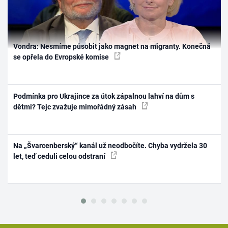
Vondra: Nesmíme působit jako magnet na migranty. Konečná
se opřela do Evropské komise
Podmínka pro Ukrajince za útok zápalnou lahví na dům s
dětmi? Tejc zvažuje mimořádný zásah
Na „Švarcenberský“ kanál už neodbočíte. Chyba vydržela 30
let, teď ceduli celou odstraní