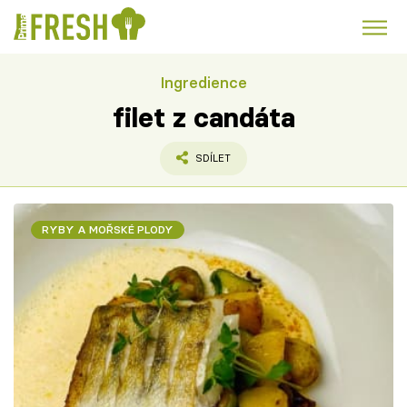
Ingredience
Kuře
Polévky k večeři
Rychlé večeře
Trendy:
filet z candáta
Česká kuchyně
Čokoláda
SDÍLET
RYBY A MOŘSKÉ PLODY
Témata
Recepty
Články
TV Program