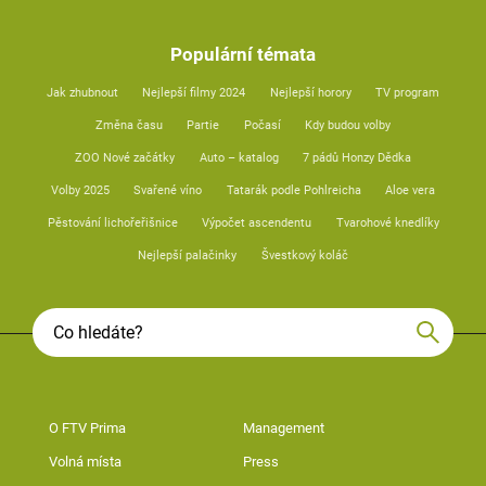
Populární témata
Jak zhubnout
Nejlepší filmy 2024
Nejlepší horory
TV program
Změna času
Partie
Počasí
Kdy budou volby
ZOO Nové začátky
Auto – katalog
7 pádů Honzy Dědka
Volby 2025
Svařené víno
Tatarák podle Pohlreicha
Aloe vera
Pěstování lichořeřišnice
Výpočet ascendentu
Tvarohové knedlíky
Nejlepší palačinky
Švestkový koláč
O FTV Prima
Management
Volná místa
Press