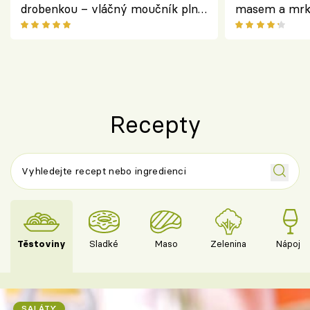
drobenkou – vláčný moučník plný
masem a mrk
ovoce
salátem – leh
Recepty
Těstoviny
Sladké
Maso
Zelenina
Nápoje
SALÁTY