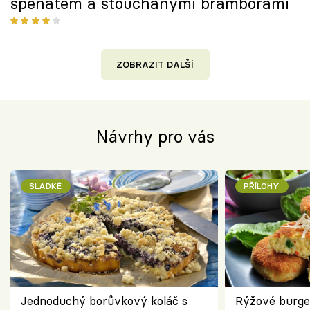
špenátem a šťouchanými bramborami
ZOBRAZIT DALŠÍ
Návrhy pro vás
SLADKÉ
PŘÍLOHY
Jednoduchý borůvkový koláč s
Rýžové burge