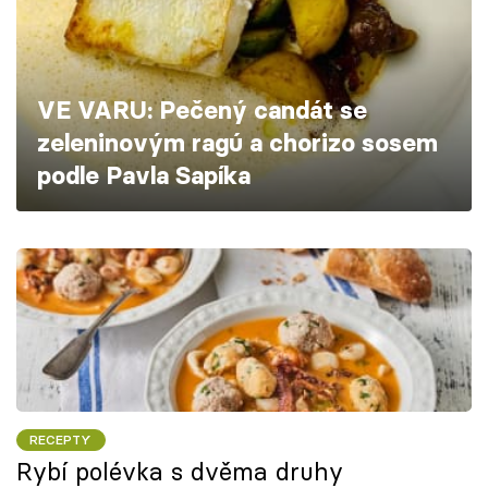
Škola vaření
Recepty z TV
VE VARU: Pečený candát se
Speciál: Cuketa
zeleninovým ragú a chorizo sosem
podle Pavla Sapíka
Těhotnej kuchař
Sledujte prima+
Přihlášení
Sledujte nás
RECEPTY
Rybí polévka s dvěma druhy