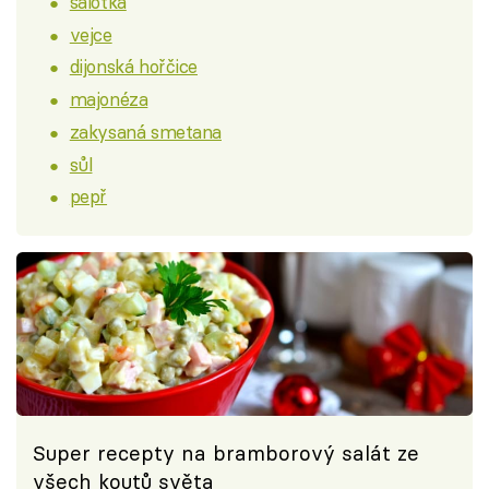
šalotka
vejce
dijonská hořčice
majonéza
zakysaná smetana
sůl
pepř
Super recepty na bramborový salát ze
všech koutů světa