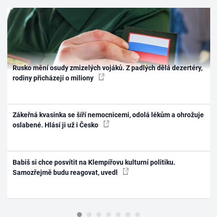
Rusko mění osudy zmizelých vojáků. Z padlých dělá dezertéry,
rodiny přicházejí o miliony
Zákeřná kvasinka se šíří nemocnicemi, odolá lékům a ohrožuje
oslabené. Hlásí ji už i Česko
Babiš si chce posvítit na Klempířovu kulturní politiku.
Samozřejmě budu reagovat, uvedl