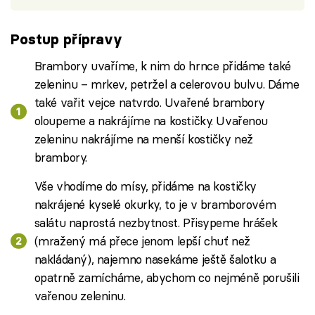
Postup přípravy
Brambory uvaříme, k nim do hrnce přidáme také
zeleninu – mrkev, petržel a celerovou bulvu. Dáme
také vařit vejce natvrdo. Uvařené brambory
oloupeme a nakrájíme na kostičky. Uvařenou
zeleninu nakrájíme na menší kostičky než
brambory.
Vše vhodíme do mísy, přidáme na kostičky
nakrájené kyselé okurky, to je v bramborovém
salátu naprostá nezbytnost. Přisypeme hrášek
(mražený má přece jenom lepší chuť než
nakládaný), najemno nasekáme ještě šalotku a
opatrně zamícháme, abychom co nejméně porušili
vařenou zeleninu.