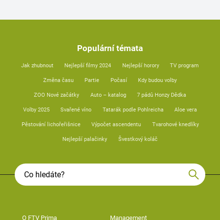
Populární témata
Jak zhubnout
Nejlepší filmy 2024
Nejlepší horory
TV program
Změna času
Partie
Počasí
Kdy budou volby
ZOO Nové začátky
Auto – katalog
7 pádů Honzy Dědka
Volby 2025
Svařené víno
Tatarák podle Pohlreicha
Aloe vera
Pěstování lichořeřišnice
Výpočet ascendentu
Tvarohové knedlíky
Nejlepší palačinky
Švestkový koláč
O FTV Prima
Management