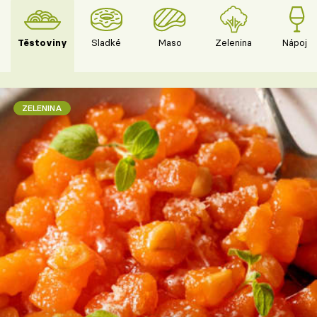
Těstoviny
Sladké
Maso
Zelenina
Nápoje
ZELENINA