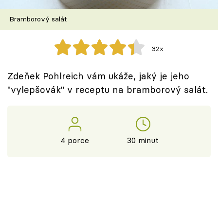
Škola vaření
Bramborový salát
Recepty z TV
32x
Speciál: Cuketa
Zdeňek Pohlreich vám ukáže, jaký je jeho
Těhotnej kuchař
"vylepšovák" v receptu na bramborový salát.
Sledujte prima+
Přihlášení
4 porce
30 minut
Sledujte nás