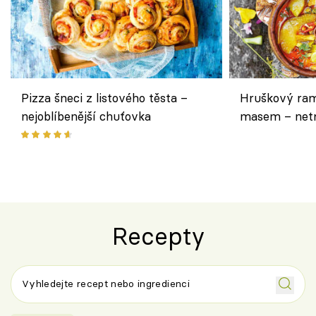
Pizza šneci z listového těsta –
Hruškový ram
nejoblíbenější chuťovka
masem – netr
asijském styl
Recepty