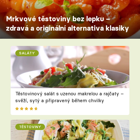
Mrkvové těstoviny bez lepku –
zdravá a originální alternativa klasiky
SALÁTY
Těstovinový salát s uzenou makrelou a rajčaty –
svěží, sytý a připravený během chvilky
TĚSTOVINY