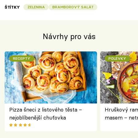
ŠTÍTKY
ZELENINA
BRAMBOROVÝ SALÁT
Návrhy pro vás
RECEPTY
POLÉVKY
Pizza šneci z listového těsta –
Hruškový ram
nejoblíbenější chuťovka
masem – netr
asijském styl