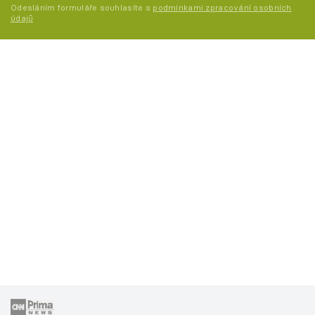
Odesláním formuláře souhlasíte s
podmínkami zpracování osobních
údajů