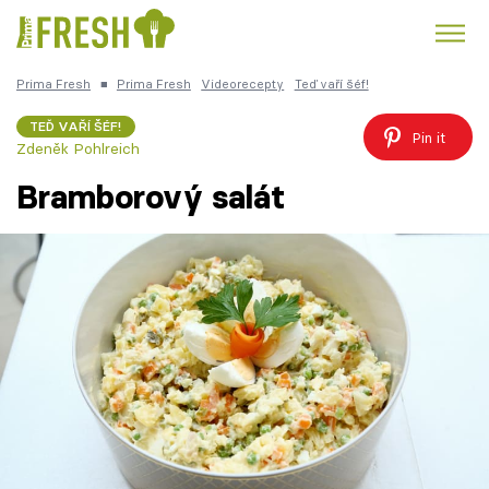
Prima Fresh
■
Prima Fresh
Videorecepty
Teď vaří šéf!
Kuře
Polévky k večeři
Rychlé večeře
Trendy:
TEĎ VAŘÍ ŠÉF!
Pin it
Zdeněk Pohlreich
Česká kuchyně
Čokoláda
Bramborový salát
Témata
Recepty
Články
TV Program