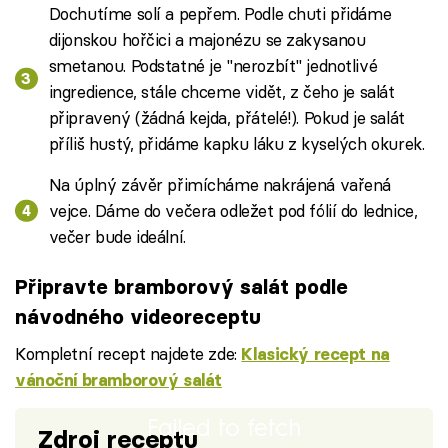
Dochutíme solí a pepřem. Podle chuti přidáme
dijonskou hořčici a majonézu se zakysanou
smetanou. Podstatné je "nerozbít" jednotlivé
ingredience, stále chceme vidět, z čeho je salát
připravený (žádná kejda, přátelé!). Pokud je salát
příliš hustý, přidáme kapku láku z kyselých okurek.
Na úplný závěr přimícháme nakrájená vařená
vejce. Dáme do večera odležet pod fólií do lednice,
večer bude ideální.
Připravte bramborový salát podle
návodného videoreceptu
Kompletní recept najdete zde:
Klasický recept na
vánoční bramborový salát
Failed to fetch
Zdroj receptu