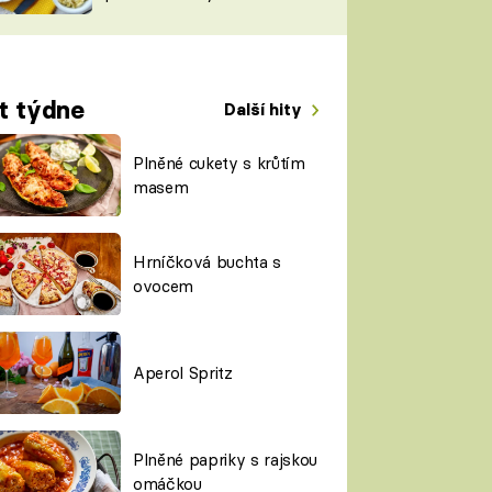
TORKY
ESH
t týdne
Další hity
Plněné cukety s krůtím
masem
Hrníčková buchta s
ovocem
Aperol Spritz
Plněné papriky s rajskou
omáčkou