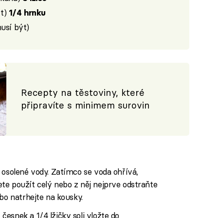
ýt)
1/4 hrnku
musí být)
Recepty na těstoviny, které
připravíte s minimem surovin
 osolené vody. Zatímco se voda ohřívá,
te použít celý nebo z něj nejprve odstraňte
bo natrhejte na kousky.
esnek a 1/4 lžičky soli vložte do