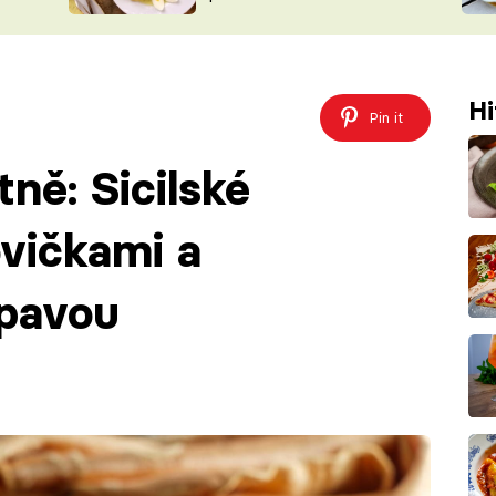
ŠÉFREDAK
VYCHYTÁVKY
SOUTĚŽ FR
NA NÁKUPECH
ČASOPIS
Hi
Pin it
ně: Sicilské
vičkami a
pavou