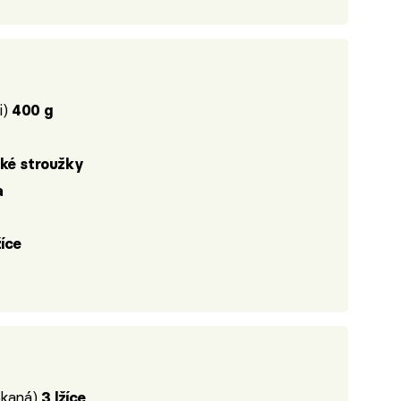
i)
400 g
lké stroužky
a
žíce
ekaná)
3 lžíce