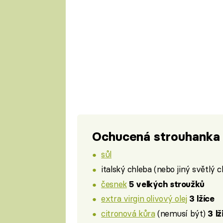
Ochucená strouhanka
sůl
italský chleba (nebo jiný světlý 
česnek
5 velkých stroužků
extra virgin olivový olej
3 lžíce
citronová kůra
(nemusí být)
3 l