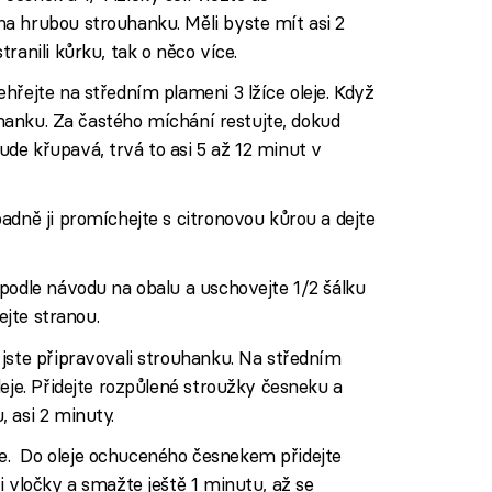
a hrubou strouhanku. Měli byste mít asi 2
ranili kůrku, tak o něco více.
hřejte na středním plameni 3 lžíce oleje. Když
ouhanku. Za častého míchání restujte, dokud
de křupavá, trvá to asi 5 až 12 minut v
adně ji promíchejte s citronovou kůrou a dejte
podle návodu na obalu a uschovejte 1/2 šálku
ejte stranou.
jste připravovali strouhanku. Na středním
leje. Přidejte rozpůlené stroužky česneku a
 asi 2 minuty.
. Do oleje ochuceného česnekem přidejte
i vločky a smažte ještě 1 minutu, až se