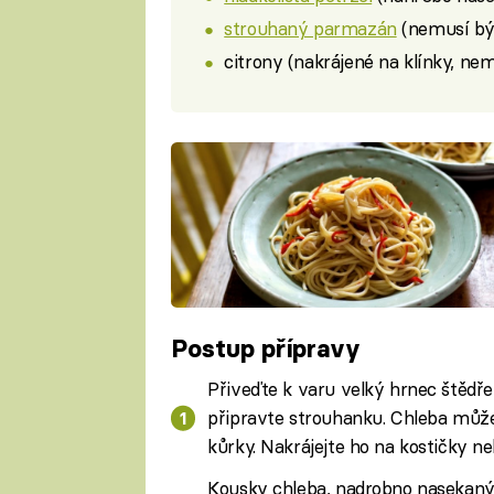
strouhaný parmazán
(nemusí b
citrony (nakrájené na klínky, ne
Postup přípravy
Přiveďte k varu velký hrnec štědře
připravte strouhanku. Chleba může
kůrky. Nakrájejte ho na kostičky ne
Kousky chleba, nadrobno nasekaný č