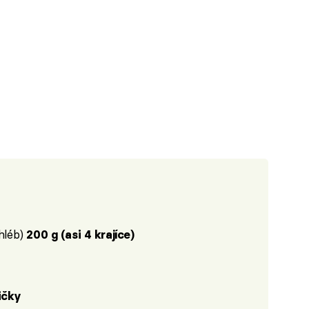
chléb)
200 g (asi 4 krajíce)
žičky