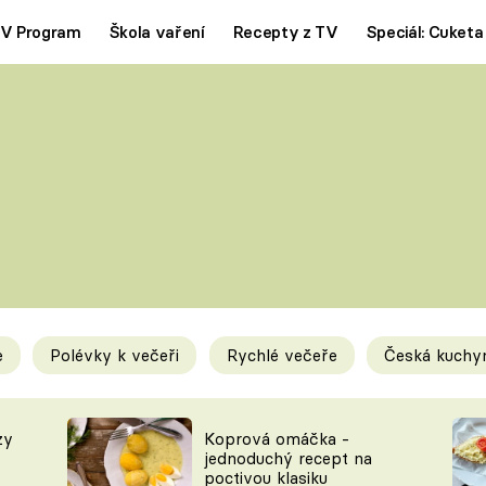
V Program
Škola vaření
Recepty z TV
Speciál: Cuketa
Polévky
Saláty
ČESKÁ KLASIKA
TĚSTOVIN
SILNÉ VÝVARY
SLADKÉ
KRÉMOVÉ
BEZMASÁ J
e
Polévky k večeři
Rychlé večeře
Česká kuchy
y
Tipy a triky
Novink
zy
Koprová omáčka -
jednoduchý recept na
poctivou klasiku
KAM ZA JÍDLEM
BLOG