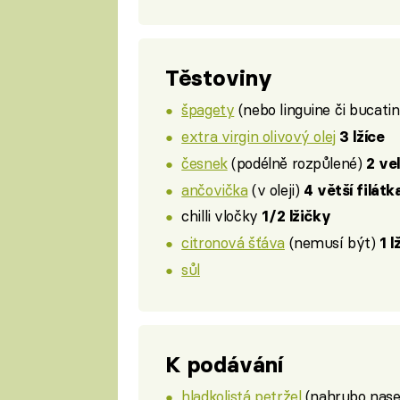
Těstoviny
špagety
(nebo linguine či bucatin
extra virgin olivový olej
3 lžíce
česnek
(podélně rozpůlené)
2 ve
ančovička
(v oleji)
4 větší filátk
chilli vločky
1/2 lžičky
citronová šťáva
(nemusí být)
1 l
sůl
K podávání
hladkolistá petržel
(nahrubo nas