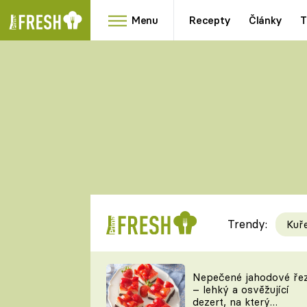
Menu
Recepty
Články
T
Oblíbené
Přílohy
recepty
HRANOLKY
HOUBY
KNEDLÍKY
DÝNĚ
KAŠE
RYCHLOVKY
Trendy:
Kuř
Populární
Videorecept
Nepečené jahodové ře
– lehký a osvěžující
kuchaři
dezert, na který
TEĎ VAŘÍ ŠÉF!