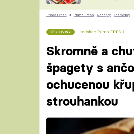
nepotřebujete troubu
ZDENĚK
ČESKO NA TALÍŘI
POHLREICH
Prima Fresh
■
Prima Fresh
Recepty
Těstoviny
KAROLÍNA,
JAROSLAV SAPÍK
DOMÁCÍ
redakce Prima FRESH
TĚSTOVINY
KUCHAŘKA
KAROLÍNA
KAMBERSKÁ
Skromně a chut
špagety s ančo
ochucenou křu
strouhankou