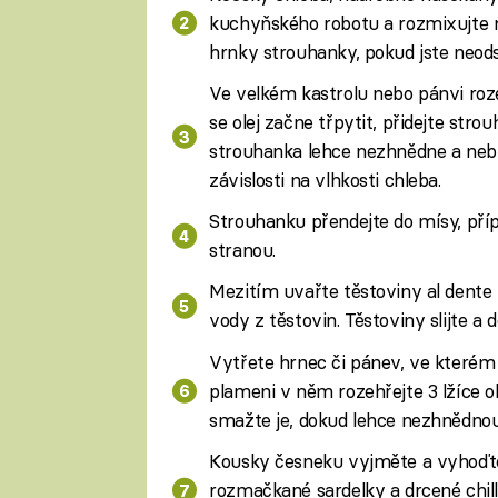
kuchyňského robotu a rozmixujte n
hrnky strouhanky, pokud jste neodst
Ve velkém kastrolu nebo pánvi roze
se olej začne třpytit, přidejte str
strouhanka lehce nezhnědne a nebu
závislosti na vlhkosti chleba.
Strouhanku přendejte do mísy, příp
stranou.
Mezitím uvařte těstoviny al dente 
vody z těstovin. Těstoviny slijte a d
Vytřete hrnec či pánev, ve kterém 
plameni v něm rozehřejte 3 lžíce o
smažte je, dokud lehce nezhnědnou,
Kousky česneku vyjměte a vyhoďte
rozmačkané sardelky a drcené chill