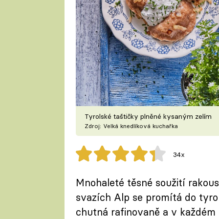
Tyrolské taštičky plněné kysaným zelím
Zdroj: Velká knedlíková kuchařka
34x
Mnohaleté těsné soužití rakou
svazích Alp se promítá do tyro
chutná rafinovaně a v každém 