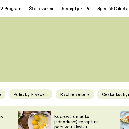
V Program
Škola vaření
Recepty z TV
Speciál: Cuketa
Polévky
Saláty
ČESKÁ KLASIKA
TĚSTOVIN
SILNÉ VÝVARY
SLADKÉ
KRÉMOVÉ
BEZMASÁ J
e
Polévky k večeři
Rychlé večeře
Česká kuchy
y
Tipy a triky
Novink
zy
Koprová omáčka -
jednoduchý recept na
poctivou klasiku
KAM ZA JÍDLEM
BLOG