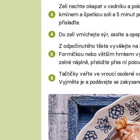
Zelí nechte okapat v cedníku a pok
kmínem a špetkou soli a 5 minut p
přislaďte.
Do zelí vmíchejte sýr, osolte a opep
Z odpočinutého těsta vyválejte na
Formičkou nebo větším hrnkem vykr
zelné náplně, přeložte přes ní polo
Taštičky vařte ve vroucí osolené v
Vyjměte je a podávejte se zakysa