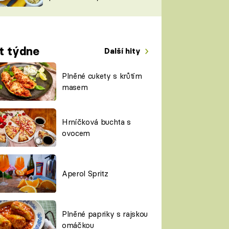
TORKY
ESH
t týdne
Další hity
Plněné cukety s krůtím
masem
Hrníčková buchta s
ovocem
Aperol Spritz
Plněné papriky s rajskou
omáčkou