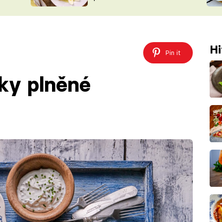
ŠÉFREDAK
VYCHYTÁVKY
SOUTĚŽ FR
NA NÁKUPECH
ČASOPIS
Hi
Pin it
čky plněné