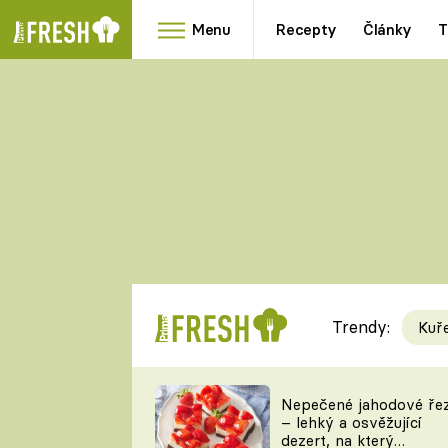
Menu
Recepty
Články
T
Oblíbené
Přílohy
recepty
HRANOLKY
HOUBY
KNEDLÍKY
DÝNĚ
KAŠE
RYCHLOVKY
Trendy:
Kuř
Populární
Videorecept
Nepečené jahodové ře
– lehký a osvěžující
kuchaři
dezert, na který
TEĎ VAŘÍ ŠÉF!