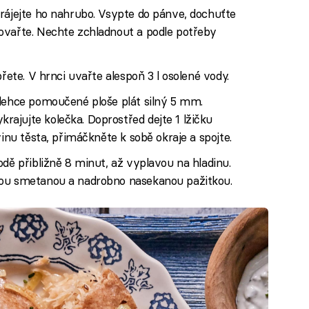
rájejte ho nahrubo. Vsypte do pánve, dochuťte
ovařte. Nechte zchladnout a podle potřeby
řete. V hrnci uvařte alespoň 3 l osolené vody.
 lehce pomoučené ploše plát silný 5 mm.
ajujte kolečka. Doprostřed dejte 1 lžičku
vinu těsta, přimáčkněte k sobě okraje a spojte.
odě přibližně 8 minut, až vyplavou na hladinu.
nou smetanou a nadrobno nasekanou pažitkou.