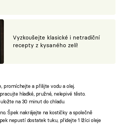
Vyzkoušejte klasické i netradiční
recepty z kysaného zelí!
promíchejte a přilijte vodu a olej.
racujte hladké, pružné, nelepivé těsto.
 uložte na 30 minut do chladu.
bno. Špek nakrájejte na kostičky a společně
ek nepustí dostatek tuku, přidejte 1 lžíci oleje