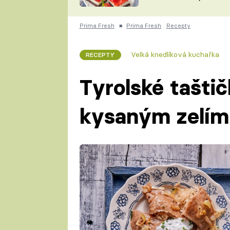
nepotřebujete troubu
ZDENĚK
ČESKO NA TALÍŘI
POHLREICH
Prima Fresh
■
Prima Fresh
Recepty
KAROLÍNA,
JAROSLAV SAPÍK
DOMÁCÍ
Velká knedlíková kuchařka
RECEPTY
KUCHAŘKA
KAROLÍNA
KAMBERSKÁ
Tyrolské tašti
kysaným zelím