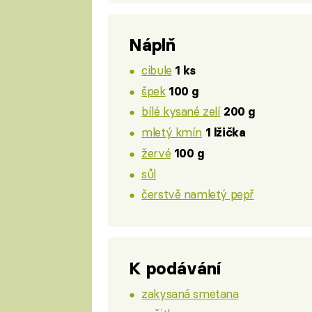
Náplň
cibule
1 ks
špek
100 g
bílé kysané zelí
200 g
mletý kmín
1 lžička
žervé
100 g
sůl
čerstvě namletý pepř
K podávání
zakysaná smetana