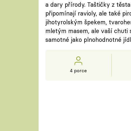
a dary přírody. Taštičky z tě
připomínají ravioly, ale také pi
jihotyrolským špekem, tvaroh
mletým masem, ale vaší chuti 
samotné jako plnohodnotné jídl
4 porce