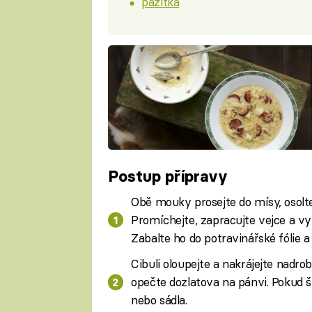
pažitka
Postup přípravy
Obě mouky prosejte do mísy, osolte, 
Promíchejte, zapracujte vejce a vyp
Zabalte ho do potravinářské fólie a
Cibuli oloupejte a nakrájejte nadro
opečte dozlatova na pánvi. Pokud šp
nebo sádla.