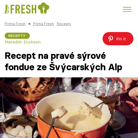
Prima Fresh
■
Prima Fresh
Recepty
Kuře
Polévky k večeři
Rychlé večeře
Trendy:
RECEPTY
Pin it
Meredith Erickson
Česká kuchyně
Čokoláda
Recept na pravé sýrové
fondue ze Švýcarských Alp
Témata
Recepty
Články
TV Program