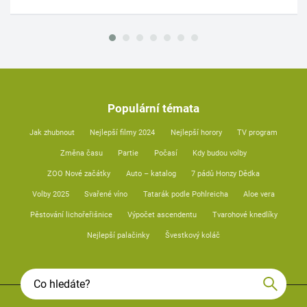
Populární témata
Jak zhubnout
Nejlepší filmy 2024
Nejlepší horory
TV program
Změna času
Partie
Počasí
Kdy budou volby
ZOO Nové začátky
Auto – katalog
7 pádů Honzy Dědka
Volby 2025
Svařené víno
Tatarák podle Pohlreicha
Aloe vera
Pěstování lichořeřišnice
Výpočet ascendentu
Tvarohové knedlíky
Nejlepší palačinky
Švestkový koláč