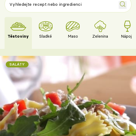
Těstoviny
Sladké
Maso
Zelenina
Nápoje
SALÁTY