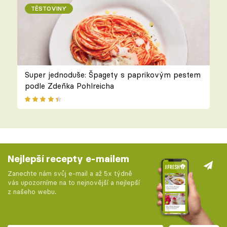
TĚSTOVINY
Super jednoduše: Špagety s paprikovým pestem
podle Zdeňka Pohlreicha
Nejlepší recepty e-mailem
Zanechte nám svůj e-mail a až 5x týdně
vás upozorníme na to nejnovější a nejlepší
z našeho webu.