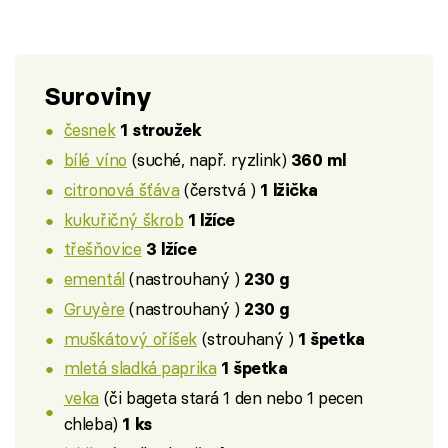
Suroviny
česnek
1 stroužek
bílé víno
(suché, např. ryzlink)
360 ml
citronová šťáva
(čerstvá )
1 lžička
kukuřičný škrob
1 lžíce
třešňovice
3 lžíce
ementál
(nastrouhaný )
230 g
Gruyère
(nastrouhaný )
230 g
muškátový oříšek
(strouhaný )
1 špetka
mletá sladká paprika
1 špetka
veka
(či bageta stará 1 den nebo 1 pecen
chleba)
1 ks