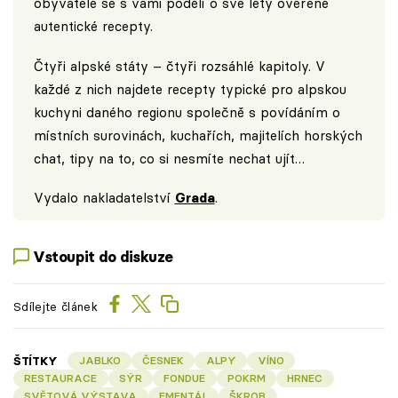
obyvatelé se s vámi podělí o své léty ověřené
autentické recepty.
Čtyři alpské státy – čtyři rozsáhlé kapitoly. V
každé z nich najdete recepty typické pro alpskou
kuchyni daného regionu společně s povídáním o
místních surovinách, kuchařích, majitelích horských
chat, tipy na to, co si nesmíte nechat ujít…
Vydalo nakladatelství
Grada
.
Vstoupit do diskuze
Sdílejte článek
ŠTÍTKY
JABLKO
ČESNEK
ALPY
VÍNO
RESTAURACE
SÝR
FONDUE
POKRM
HRNEC
SVĚTOVÁ VÝSTAVA
EMENTÁL
ŠKROB