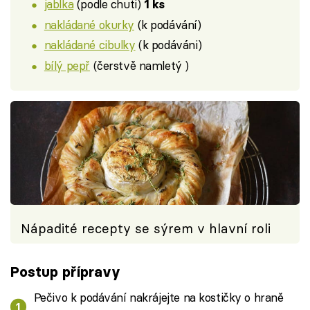
jablka
(podle chuti)
1 ks
nakládané okurky
(k podávání)
nakládané cibulky
(k podáváni)
bílý pepř
(čerstvě namletý )
Nápadité recepty se sýrem v hlavní roli
Postup přípravy
Pečivo k podávání nakrájejte na kostičky o hraně