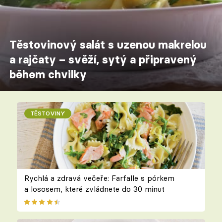
Těstovinový salát s uzenou makrelou
a rajčaty – svěží, sytý a připravený
během chvilky
TĚSTOVINY
Rychlá a zdravá večeře: Farfalle s pórkem
a lososem, které zvládnete do 30 minut