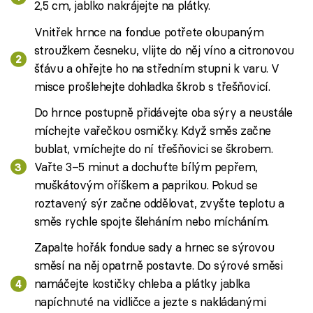
2,5 cm, jablko nakrájejte na plátky.
Vnitřek hrnce na fondue potřete oloupaným
stroužkem česneku, vlijte do něj víno a citronovou
šťávu a ohřejte ho na středním stupni k varu. V
misce prošlehejte dohladka škrob s třešňovicí.
Do hrnce postupně přidávejte oba sýry a neustále
míchejte vařečkou osmičky. Když směs začne
bublat, vmíchejte do ní třešňovici se škrobem.
Vařte 3–5 minut a dochuťte bílým pepřem,
muškátovým oříškem a paprikou. Pokud se
roztavený sýr začne oddělovat, zvyšte teplotu a
směs rychle spojte šleháním nebo mícháním.
Zapalte hořák fondue sady a hrnec se sýrovou
směsí na něj opatrně postavte. Do sýrové směsi
namáčejte kostičky chleba a plátky jablka
napíchnuté na vidličce a jezte s nakládanými