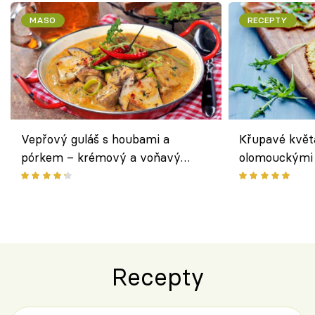
MASO
RECEPTY
Vepřový guláš s houbami a
Křupavé květ
pórkem – krémový a voňavý
olomouckými 
pokrm z jednoho hrnce
bezlepkový o
českým sýre
Recepty