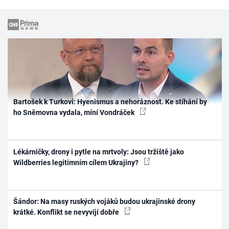
Bartošek k Turkovi: Hyenismus a nehoráznost. Ke stíhání by
ho Sněmovna vydala, míní Vondráček
Lékárničky, drony i pytle na mrtvoly: Jsou tržiště jako
Wildberries legitimním cílem Ukrajiny?
Šándor: Na masy ruských vojáků budou ukrajinské drony
krátké. Konflikt se nevyvíjí dobře