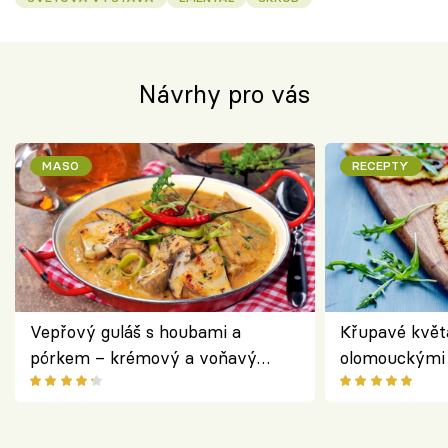
Návrhy pro vás
MASO
RECEPTY
Vepřový guláš s houbami a
Křupavé květ
pórkem – krémový a voňavý
olomouckými 
pokrm z jednoho hrnce
bezlepkový o
českým sýre