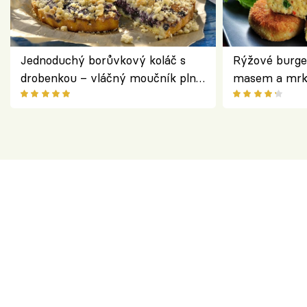
Jednoduchý borůvkový koláč s
Rýžové burge
drobenkou – vláčný moučník plný
masem a mrk
ovoce
salátem – leh