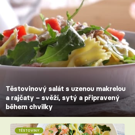
Těstovinový salát s uzenou makrelou
a rajčaty – svěží, sytý a připravený
během chvilky
TĚSTOVINY