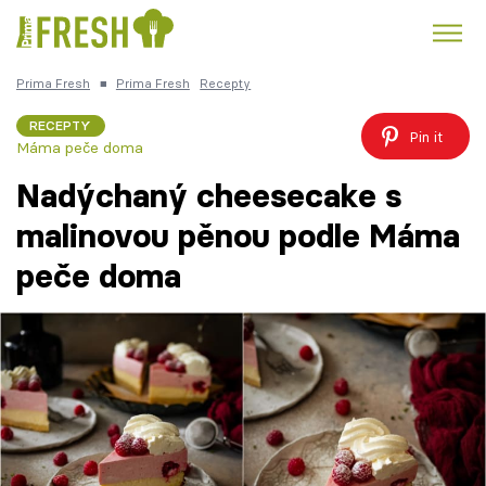
Prima Fresh
■
Prima Fresh
Recepty
Kuře
Polévky k večeři
Rychlé večeře
Trendy:
RECEPTY
Pin it
Máma peče doma
Česká kuchyně
Čokoláda
Nadýchaný cheesecake s
malinovou pěnou podle Máma
peče doma
Témata
Recepty
Články
TV Program