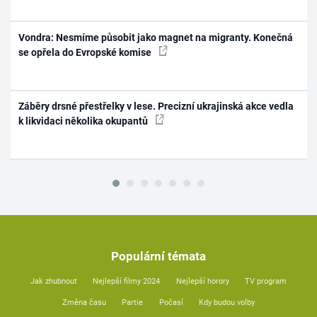
Vondra: Nesmíme působit jako magnet na migranty. Konečná
se opřela do Evropské komise
Záběry drsné přestřelky v lese. Precizní ukrajinská akce vedla
k likvidaci několika okupantů
Populární témata
Jak zhubnout
Nejlepší filmy 2024
Nejlepší horory
TV program
Změna času
Partie
Počasí
Kdy budou volby