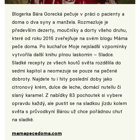
Blogerka Bára Gorecká pečuje v práci o pacienty a
doma o dva syny a manžela. Rozmazluje je
především dezerty, moučníky a dorty všeho druhu,
které od roku 2016 zveřejňuje na svém blogu Máma
peče doma. Po kuchařce Moje nejsladší vzpomínky
vytvořila další knihu plnou laskomin – Sladce.
Sladké recepty ze všech koutů světa rozdělila do
sedmi kapitol a neomezuje se pouze na pečené
dobroty. Najdete tu i hity poslední doby jako
citronový krém, dulce de leche, domácí nutellu či
slaný karamel. Z nabídky 83 pochoutek si vybere
opravdu každý, ale pustit se na sladkou jízdu kolem
světa s průvodkyní Bárou už chce pořádnou chuť
na sladké.
mamapecedoma.com