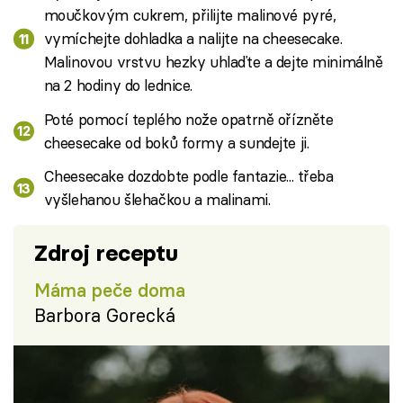
moučkovým cukrem, přilijte malinové pyré,
vymíchejte dohladka a nalijte na cheesecake.
Malinovou vrstvu hezky uhlaďte a dejte minimálně
na 2 hodiny do lednice.
Poté pomocí teplého nože opatrně ořízněte
cheesecake od boků formy a sundejte ji.
Cheesecake dozdobte podle fantazie... třeba
vyšlehanou šlehačkou a malinami.
Zdroj receptu
Máma peče doma
Barbora Gorecká