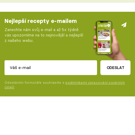
Nejlepší recepty e-mailem
Zanechte nám svůj e-mail a až 5x týdně
vás upozorníme na to nejnovější a nejlepší
z našeho webu.
ODESLAT
Odesláním formuláře souhlasíte s
podmínkami zpracování osobních
údajů