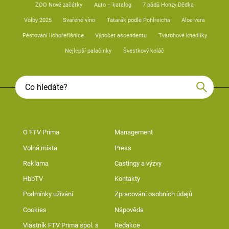
ZOO Nové začátky
Auto – katalog
7 pádů Honzy Dědka
Volby 2025
Svařené víno
Tatarák podle Pohlreicha
Aloe vera
Pěstování lichořeřišnice
Výpočet ascendentu
Tvarohové knedlíky
Nejlepší palačinky
Švestkový koláč
O FTV Prima
Management
Volná místa
Press
Reklama
Castingy a výzvy
HbbTV
Kontakty
Podmínky užívání
Zpracování osobních údajů
Cookies
Nápověda
Vlastník FTV Prima spol. s
Redakce