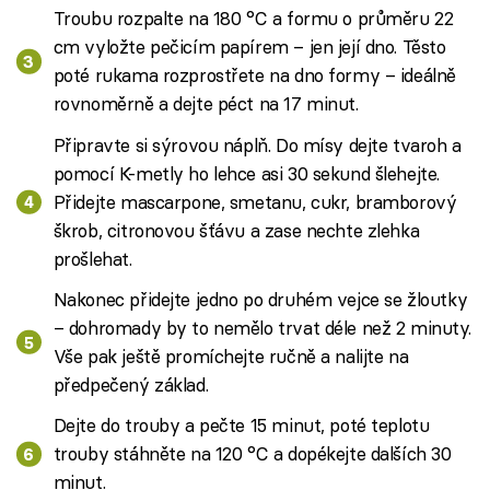
Troubu rozpalte na 180 °C a formu o průměru 22
cm vyložte pečicím papírem – jen její dno. Těsto
poté rukama rozprostřete na dno formy – ideálně
rovnoměrně a dejte péct na 17 minut.
Připravte si sýrovou náplň. Do mísy dejte tvaroh a
pomocí K-metly ho lehce asi 30 sekund šlehejte.
Přidejte mascarpone, smetanu, cukr, bramborový
škrob, citronovou šťávu a zase nechte zlehka
prošlehat.
Nakonec přidejte jedno po druhém vejce se žloutky
– dohromady by to nemělo trvat déle než 2 minuty.
Vše pak ještě promíchejte ručně a nalijte na
předpečený základ.
Dejte do trouby a pečte 15 minut, poté teplotu
trouby stáhněte na 120 °C a dopékejte dalších 30
minut.