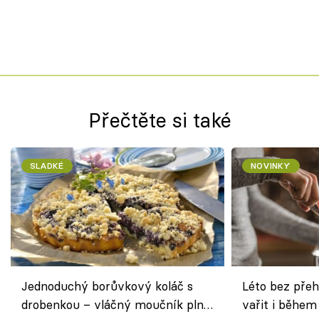
Přečtěte si také
SLADKÉ
NOVINKY
Jednoduchý borůvkový koláč s
Léto bez přeh
drobenkou – vláčný moučník plný
vařit i během