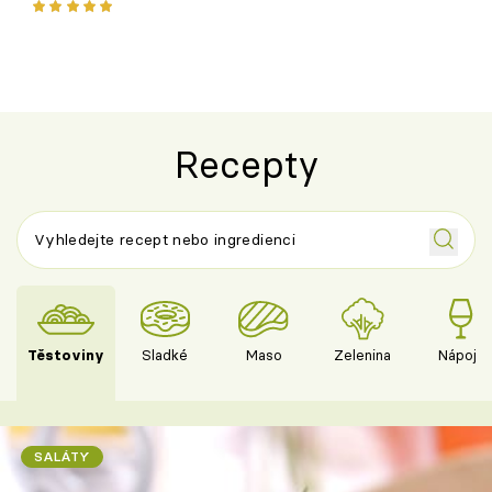
ovoce
Recepty
Těstoviny
Sladké
Maso
Zelenina
Nápoje
SALÁTY