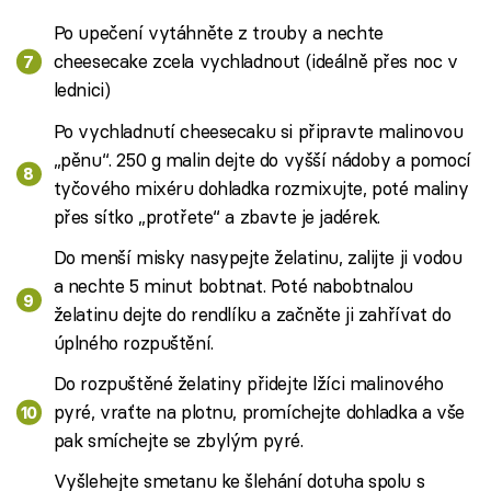
Po upečení vytáhněte z trouby a nechte
cheesecake zcela vychladnout (ideálně přes noc v
lednici)
Po vychladnutí cheesecaku si připravte malinovou
„pěnu“. 250 g malin dejte do vyšší nádoby a pomocí
tyčového mixéru dohladka rozmixujte, poté maliny
přes sítko „protřete“ a zbavte je jadérek.
Do menší misky nasypejte želatinu, zalijte ji vodou
a nechte 5 minut bobtnat. Poté nabobtnalou
želatinu dejte do rendlíku a začněte ji zahřívat do
úplného rozpuštění.
Do rozpuštěné želatiny přidejte lžíci malinového
pyré, vraťte na plotnu, promíchejte dohladka a vše
pak smíchejte se zbylým pyré.
Vyšlehejte smetanu ke šlehání dotuha spolu s