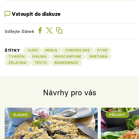
Vstoupit do diskuze
Sdílejte článek
ŠTÍTKY
CUKR
MISKA
CHEESECAKE
PYRÉ
TVAROH
MALINA
MASCARPONE
SMETANA
ŽELATINA
TĚSTO
INGREDIENCE
Návrhy pro vás
SLADKÉ
PŘÍLOHY