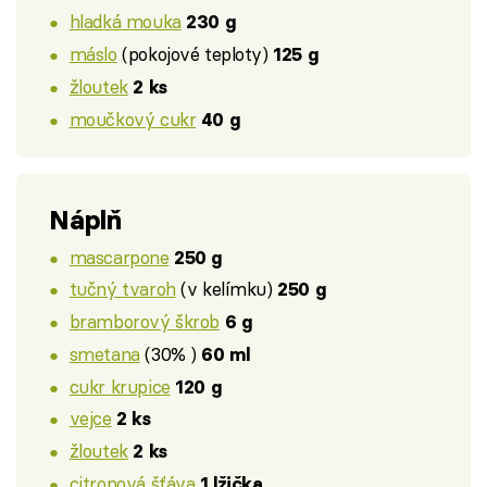
hladká mouka
230 g
máslo
(pokojové teploty)
125 g
žloutek
2 ks
moučkový cukr
40 g
Náplň
mascarpone
250 g
tučný tvaroh
(v kelímku)
250 g
bramborový škrob
6 g
smetana
(30% )
60 ml
cukr krupice
120 g
vejce
2 ks
žloutek
2 ks
citronová šťáva
1 lžička