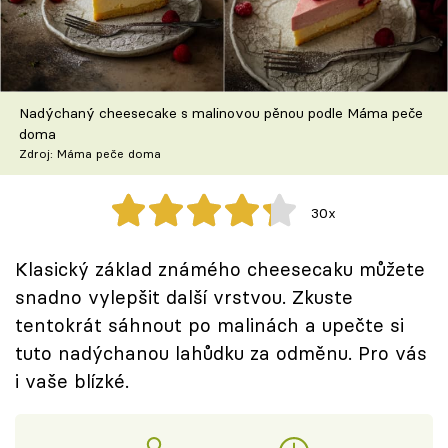
Škola vaření
Recepty z TV
Nadýchaný cheesecake s malinovou pěnou podle Máma peče
Speciál: Cuketa
doma
Zdroj: Máma peče doma
Těhotnej kuchař
30x
Sledujte prima+
Klasický základ známého cheesecaku můžete
Přihlášení
snadno vylepšit další vrstvou. Zkuste
tentokrát sáhnout po malinách a upečte si
tuto nadýchanou lahůdku za odměnu. Pro vás
Sledujte nás
i vaše blízké.