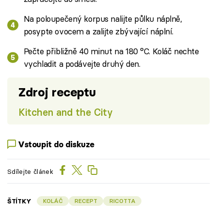
Na poloupečený korpus nalijte půlku náplně,
posypte ovocem a zalijte zbývající náplní.
Pečte přibližně 40 minut na 180 °C. Koláč nechte
vychladit a podávejte druhý den.
Zdroj receptu
Kitchen and the City
Vstoupit do diskuze
Sdílejte článek
ŠTÍTKY
KOLÁČ
RECEPT
RICOTTA