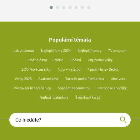
Populární témata
Jak zhubnout
Nejlepší filmy 2024
Nejlepší horory
TV program
Změna času
Partie
Počasí
Kdy budou volby
ZOO Nové začátky
Auto – katalog
7 pádů Honzy Dědka
Volby 2025
Svařené víno
Tatarák podle Pohlreicha
Aloe vera
Pěstování lichořeřišnice
Výpočet ascendentu
Tvarohové knedlíky
Nejlepší palačinky
Švestkový koláč