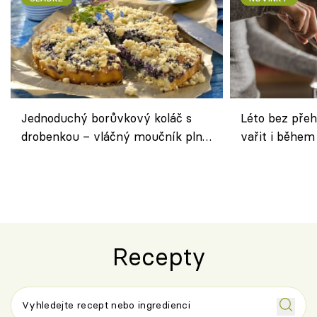
Jednoduchý borůvkový koláč s
Léto bez přeh
drobenkou – vláčný moučník plný
vařit i během
ovoce
Recepty