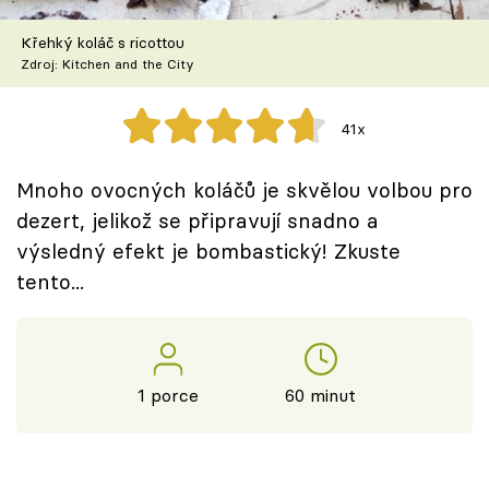
Škola vaření
Křehký koláč s ricottou
Zdroj: Kitchen and the City
Recepty z TV
Speciál: Cuketa
41x
Těhotnej kuchař
Mnoho ovocných koláčů je skvělou volbou pro
dezert, jelikož se připravují snadno a
Sledujte prima+
výsledný efekt je bombastický! Zkuste
tento...
Přihlášení
Sledujte nás
1 porce
60 minut