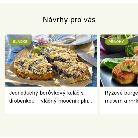
Návrhy pro vás
SLADKÉ
PŘÍLOHY
Jednoduchý borůvkový koláč s
Rýžové burge
drobenkou – vláčný moučník plný
masem a mrk
ovoce
salátem – leh