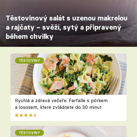
Těstovinový salát s uzenou makrelou
a rajčaty – svěží, sytý a připravený
během chvilky
TĚSTOVINY
Rychlá a zdravá večeře: Farfalle s pórkem
a lososem, které zvládnete do 30 minut
TĚSTOVINY