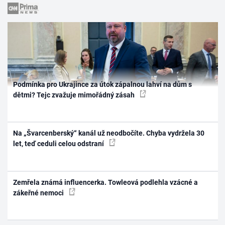
Podmínka pro Ukrajince za útok zápalnou lahví na dům s
dětmi? Tejc zvažuje mimořádný zásah
Na „Švarcenberský“ kanál už neodbočíte. Chyba vydržela 30
let, teď ceduli celou odstraní
Zemřela známá influencerka. Towleová podlehla vzácné a
zákeřné nemoci