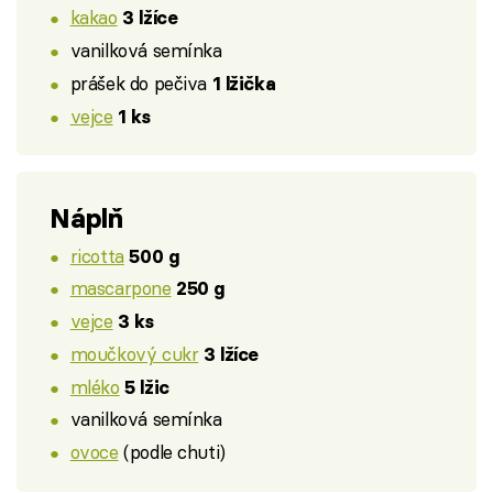
kakao
3 lžíce
vanilková semínka
prášek do pečiva
1 lžička
vejce
1 ks
Náplň
ricotta
500 g
mascarpone
250 g
vejce
3 ks
moučkový cukr
3 lžíce
mléko
5 lžic
vanilková semínka
ovoce
(podle chuti)