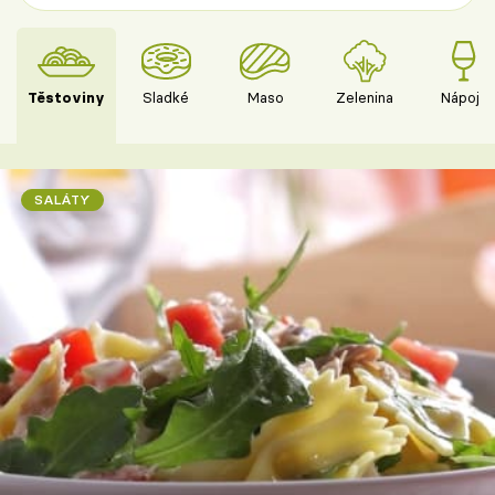
Těstoviny
Sladké
Maso
Zelenina
Nápoje
SALÁTY