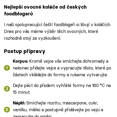
Nejlepší ovocné koláče od českých
foodblogerů
I naši spolupracující čeští foodblogeři si libují v koláčích.
Dnes pro vás máme výběr těch ovocných, které
rozhodně stojí za vyzkoušení.
Postup přípravy
Kromě vejce vše smíchejte dohromady a
Korpus:
nakonec přidejte vejce a vypracujte těsto, které po
částech vkládejte do formy a rukama vytvarujte.
Dejte péct do předem vyhřáté formy na 180 °C na
15 minut.
Smíchejte ricottu, mascarpone, cukr,
Náplň:
vanilku, mléko a postupně přidávejte po vejci a
zapracujte do směsi.