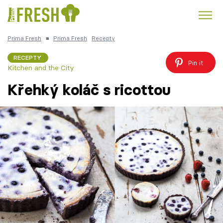
Prima Fresh
■
Prima Fresh
Recepty
Kuře
Polévky k večeři
Rychlé večeře
Trendy:
RECEPTY
Pin it
Kitchen and the City
Česká kuchyně
Čokoláda
Křehký koláč s ricottou
Témata
Recepty
Články
TV Program