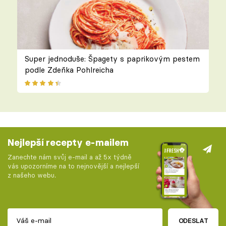
Super jednoduše: Špagety s paprikovým pestem
podle Zdeňka Pohlreicha
Nejlepší recepty e-mailem
Zanechte nám svůj e-mail a až 5x týdně
vás upozorníme na to nejnovější a nejlepší
z našeho webu.
ODESLAT