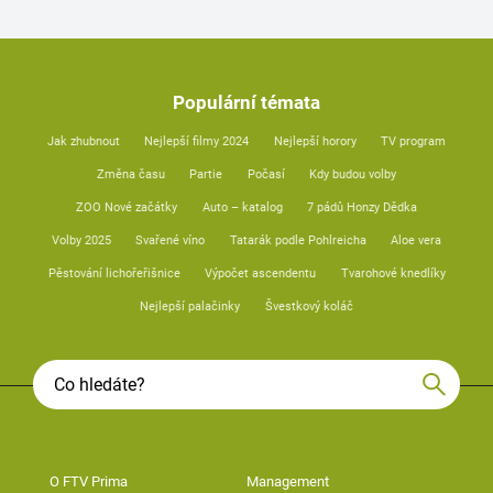
Populární témata
Jak zhubnout
Nejlepší filmy 2024
Nejlepší horory
TV program
Změna času
Partie
Počasí
Kdy budou volby
ZOO Nové začátky
Auto – katalog
7 pádů Honzy Dědka
Volby 2025
Svařené víno
Tatarák podle Pohlreicha
Aloe vera
Pěstování lichořeřišnice
Výpočet ascendentu
Tvarohové knedlíky
Nejlepší palačinky
Švestkový koláč
O FTV Prima
Management