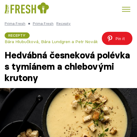
Prima Fresh
■
Prima Fresh
Recepty
Kuře
Polévky k večeři
Rychlé večeře
Trendy:
RECEPTY
Pin it
Bára Hlubučková, Bára Lundgren a Petr Novák
Česká kuchyně
Čokoláda
Hedvábná česneková polévka
s tymiánem a chlebovými
krutony
Témata
Recepty
Články
TV Program