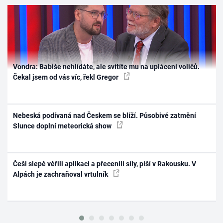
Vondra: Babiše nehlídáte, ale svítíte mu na uplácení voličů.
Čekal jsem od vás víc, řekl Gregor
Nebeská podívaná nad Českem se blíží. Působivé zatmění
Slunce doplní meteorická show
Češi slepě věřili aplikaci a přecenili síly, píší v Rakousku. V
Alpách je zachraňoval vrtulník