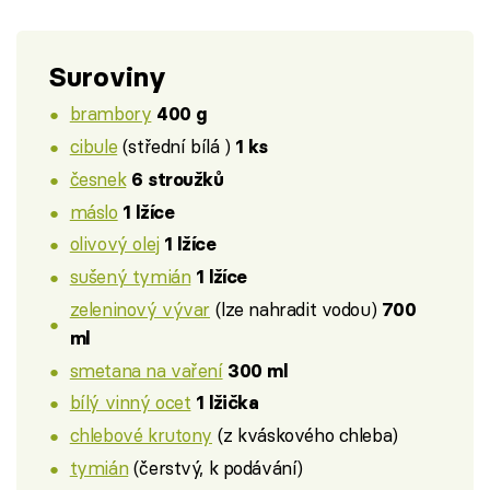
Suroviny
brambory
400 g
cibule
(střední bílá )
1 ks
česnek
6 stroužků
máslo
1 lžíce
olivový olej
1 lžíce
sušený tymián
1 lžíce
zeleninový vývar
(lze nahradit vodou)
700
ml
smetana na vaření
300 ml
bílý vinný ocet
1 lžička
chlebové krutony
(z kváskového chleba)
tymián
(čerstvý, k podávání)