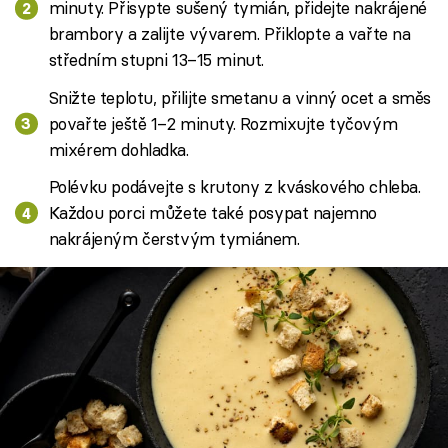
minuty. Přisypte sušený tymián, přidejte nakrájené
brambory a zalijte vývarem. Přiklopte a vařte na
středním stupni 13–15 minut.
Snižte teplotu, přilijte smetanu a vinný ocet a směs
povařte ještě 1–2 minuty. Rozmixujte tyčovým
mixérem dohladka.
Polévku podávejte s krutony z kváskového chleba.
Každou porci můžete také posypat najemno
nakrájeným čerstvým tymiánem.