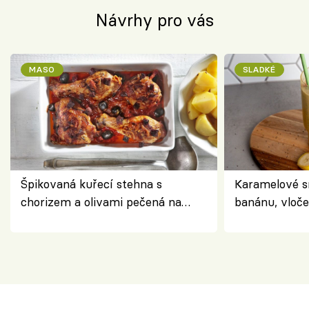
Návrhy pro vás
MASO
SLADKÉ
Špikovaná kuřecí stehna s
Karamelové s
chorizem a olivami pečená na
banánu, vloče
letní zelenině – šťavnaté maso s
snídaně do sk
výraznou chutí inspirovanou
Španělskem