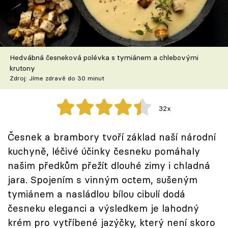
Škola vaření
Recepty z TV
Hedvábná česneková polévka s tymiánem a chlebovými
Speciál: Cuketa
krutony
Zdroj: Jíme zdravě do 30 minut
Těhotnej kuchař
32x
Sledujte prima+
Česnek a brambory tvoří základ naší národní
Přihlášení
kuchyně, léčivé účinky česneku pomáhaly
našim předkům přežít dlouhé zimy i chladná
jara. Spojením s vinným octem, sušeným
Sledujte nás
tymiánem a nasládlou bílou cibulí dodá
česneku eleganci a výsledkem je lahodný
krém pro vytříbené jazýčky, který není skoro