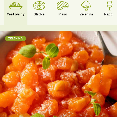
Těstoviny
Sladké
Maso
Zelenina
Nápoje
ZELENINA