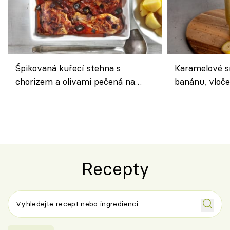
Špikovaná kuřecí stehna s
Karamelové s
chorizem a olivami pečená na
banánu, vloče
letní zelenině – šťavnaté maso s
snídaně do sk
výraznou chutí inspirovanou
Španělskem
Recepty