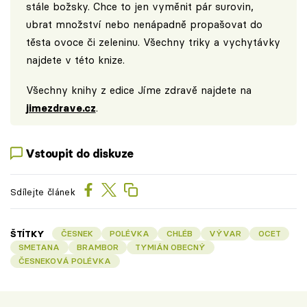
stále božsky. Chce to jen vyměnit pár surovin,
ubrat množství nebo nenápadně propašovat do
těsta ovoce či zeleninu. Všechny triky a vychytávky
najdete v této knize.
Všechny knihy z edice Jíme zdravě najdete na
jimezdrave.cz
.
Vstoupit do diskuze
Sdílejte článek
ŠTÍTKY
ČESNEK
POLÉVKA
CHLÉB
VÝVAR
OCET
SMETANA
BRAMBOR
TYMIÁN OBECNÝ
ČESNEKOVÁ POLÉVKA