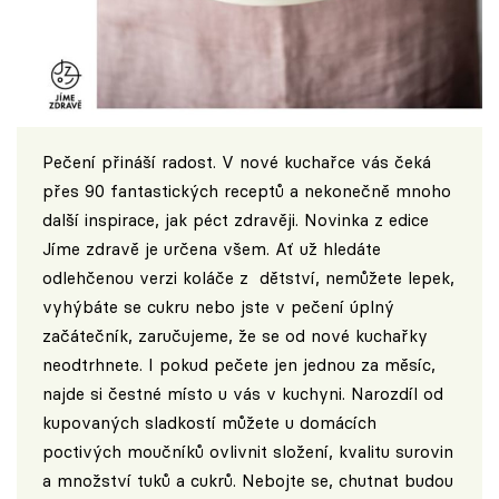
Pečení přináší radost. V nové kuchařce vás čeká
přes 90 fantastických receptů a nekonečně mnoho
další inspirace, jak péct zdravěji. Novinka z edice
Jíme zdravě je určena všem. Ať už hledáte
odlehčenou verzi koláče z dětství, nemůžete lepek,
vyhýbáte se cukru nebo jste v pečení úplný
začátečník, zaručujeme, že se od nové kuchařky
neodtrhnete. I pokud pečete jen jednou za měsíc,
najde si čestné místo u vás v kuchyni. Narozdíl od
kupovaných sladkostí můžete u domácích
poctivých moučníků ovlivnit složení, kvalitu surovin
a množství tuků a cukrů. Nebojte se, chutnat budou