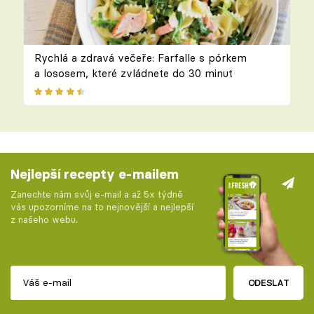
Rychlá a zdravá večeře: Farfalle s pórkem
a lososem, které zvládnete do 30 minut
Nejlepší recepty e-mailem
Zanechte nám svůj e-mail a až 5x týdně
vás upozorníme na to nejnovější a nejlepší
z našeho webu.
ODESLAT