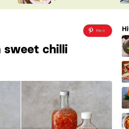
ŠÉFREDAK
VYCHYTÁVKY
SOUTĚŽ FR
NA NÁKUPECH
ČASOPIS
Hi
Pin it
sweet chilli