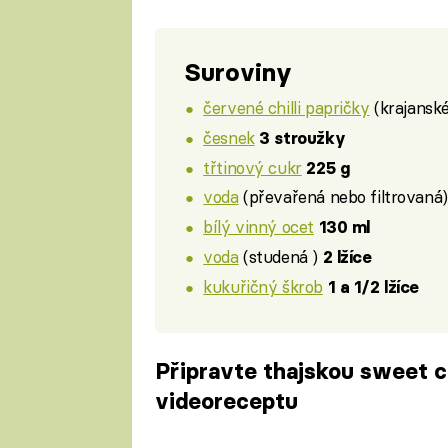
Suroviny
červené chilli papričky
(krajansk
česnek
3 stroužky
třtinový cukr
225 g
voda
(převařená nebo filtrovaná
bílý vinný ocet
130 ml
voda
(studená )
2 lžíce
kukuřičný škrob
1 a 1/2 lžíce
Připravte thajskou sweet c
videoreceptu