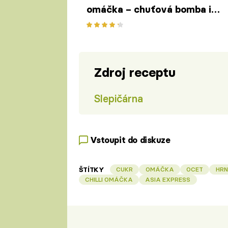
omáčka – chuťová bomba i
zásobárna zdraví ve skleničce
Zdroj receptu
Slepičárna
Vstoupit do diskuze
ŠTÍTKY
CUKR
OMÁČKA
OCET
HRN
CHILLI OMÁČKA
ASIA EXPRESS