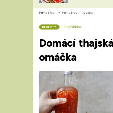
nepotřebujete troubu
ZDENĚK
ČESKO NA TALÍŘI
POHLREICH
Prima Fresh
■
Prima Fresh
Recepty
KAROLÍNA,
JAROSLAV SAPÍK
DOMÁCÍ
Slepičárna
RECEPTY
KUCHAŘKA
KAROLÍNA
KAMBERSKÁ
Domácí thajská 
omáčka