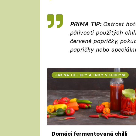
PRIMA TIP:
Ostrost hot
pálivosti použitých chil
červené papričky, pokud
papričky nebo speciální
JAK NA TO - TIPY A TRIKY V KUCHYNI
Domácí fermentovaná chilli