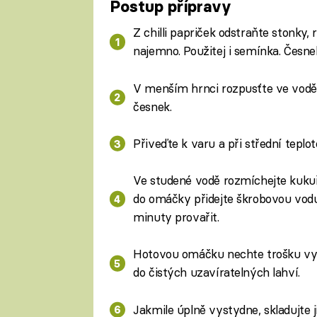
Postup přípravy
Fa
Z chilli papriček odstraňte stonky, 
najemno. Použitej i semínka. Česne
V menším hrnci rozpusťte ve vodě cu
česnek.
Přiveďte k varu a při střední teplo
Ve studené vodě rozmíchejte kukuř
do omáčky přidejte škrobovou vodu
minuty provařit.
Hotovou omáčku nechte trošku vychl
do čistých uzavíratelných lahví.
Jakmile úplně vystydne, skladujte j