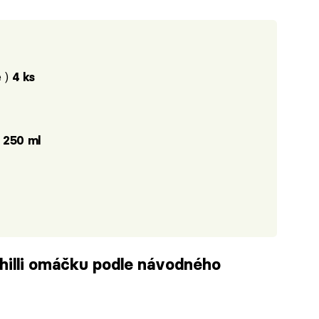
é )
4 ks
)
250 ml
hilli omáčku podle návodného