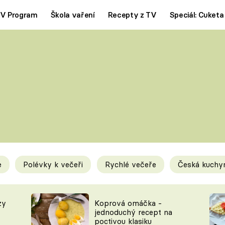
V Program
Škola vaření
Recepty z TV
Speciál: Cuketa
Polévky
Saláty
ČESKÁ KLASIKA
TĚSTOVIN
SILNÉ VÝVARY
SLADKÉ
KRÉMOVÉ
BEZMASÁ J
e
Polévky k večeři
Rychlé večeře
Česká kuchy
y
Tipy a triky
Novink
zy
Koprová omáčka -
jednoduchý recept na
poctivou klasiku
KAM ZA JÍDLEM
BLOG