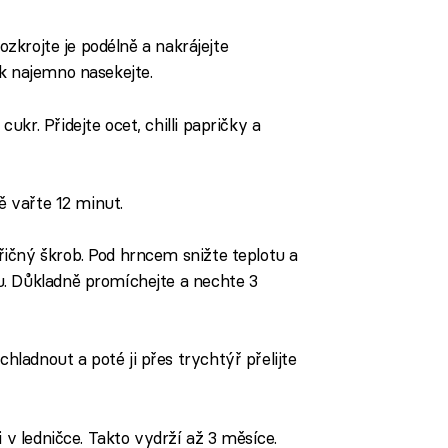
iled to fetch
rozkrojte je podélně a nakrájejte
k najemno nasekejte.
kr. Přidejte ocet, chilli papričky a
tě vařte 12 minut.
ičný škrob. Pod hrncem snižte teplotu a
. Důkladně promíchejte a nechte 3
adnout a poté ji přes trychtýř přelijte
i v ledničce. Takto vydrží až 3 měsíce.