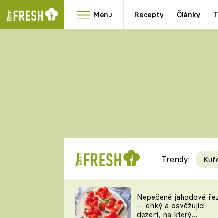
Menu
Recepty
Články
T
Oblíbené
Přílohy
recepty
HRANOLKY
HOUBY
KNEDLÍKY
DÝNĚ
KAŠE
RYCHLOVKY
Trendy:
Kuř
Populární
Videorecept
Nepečené jahodové ře
– lehký a osvěžující
kuchaři
dezert, na který
TEĎ VAŘÍ ŠÉF!