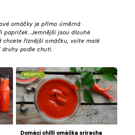
ové omáčky je přímo úměrná
li papriček. Jemnější jsou dlouhé
 chcete říznější omáčku, volte malé
 druhy podle chuti.
RECEPTY
Domácí chilli omáčka sriracha