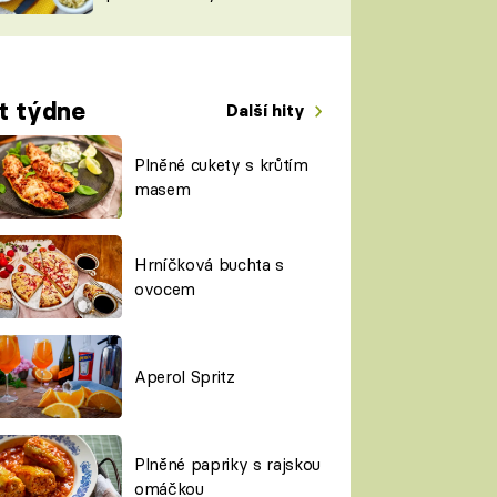
TORKY
ESH
t týdne
Další hity
Plněné cukety s krůtím
masem
Hrníčková buchta s
ovocem
Aperol Spritz
Plněné papriky s rajskou
omáčkou