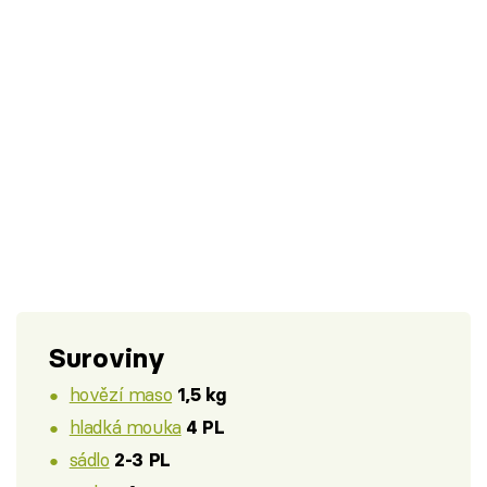
Suroviny
hovězí maso
1,5 kg
hladká mouka
4 PL
sádlo
2-3 PL