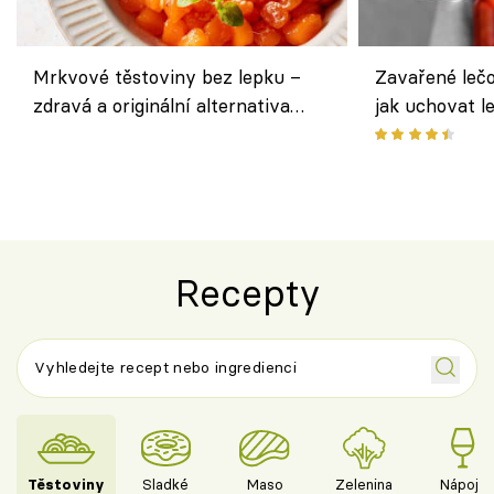
Mrkvové těstoviny bez lepku –
Zavařené lečo
zdravá a originální alternativa
jak uchovat l
klasiky
Recepty
Těstoviny
Sladké
Maso
Zelenina
Nápoje