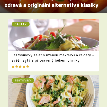
zdravá a originální alternativa klasiky
SALÁTY
Těstovinový salát s uzenou makrelou a rajčaty –
svěží, sytý a připravený během chvilky
TĚSTOVINY