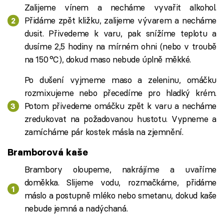
Zalijeme vínem a necháme vyvařit alkohol.
Přidáme zpět kližku, zalijeme vývarem a necháme
dusit. Přivedeme k varu, pak snížíme teplotu a
dusíme 2,5 hodiny na mírném ohni (nebo v troubě
na 150 °C), dokud maso nebude úplně měkké.
Po dušení vyjmeme maso a zeleninu, omáčku
rozmixujeme nebo přecedíme pro hladký krém.
Potom přivedeme omáčku zpět k varu a necháme
zredukovat na požadovanou hustotu. Vypneme a
zamícháme pár kostek másla na zjemnění.
Bramborová kaše
Brambory oloupeme, nakrájíme a uvaříme
doměkka. Slijeme vodu, rozmačkáme, přidáme
máslo a postupně mléko nebo smetanu, dokud kaše
nebude jemná a nadýchaná.