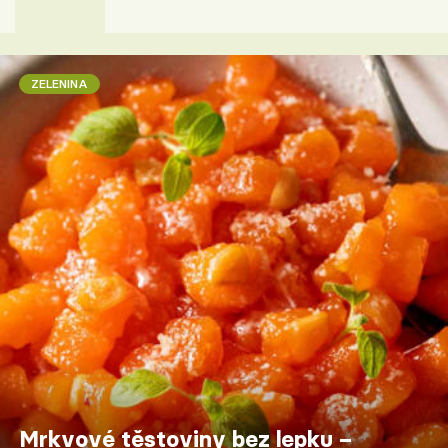
ZELENINA
Mrkvové těstoviny bez lepku –