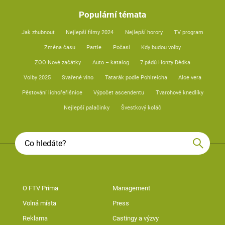
Populární témata
Jak zhubnout
Nejlepší filmy 2024
Nejlepší horory
TV program
Změna času
Partie
Počasí
Kdy budou volby
ZOO Nové začátky
Auto – katalog
7 pádů Honzy Dědka
Volby 2025
Svařené víno
Tatarák podle Pohlreicha
Aloe vera
Pěstování lichořeřišnice
Výpočet ascendentu
Tvarohové knedlíky
Nejlepší palačinky
Švestkový koláč
O FTV Prima
Management
Volná místa
Press
Reklama
Castingy a výzvy