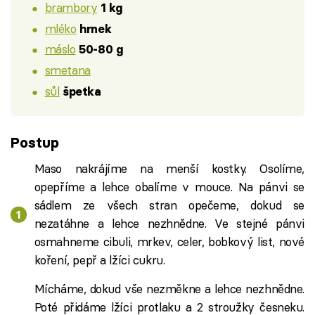
brambory
1 kg
mléko
hrnek
máslo
50-80 g
smetana
sůl
špetka
Postup
Maso nakrájíme na menší kostky. Osolíme,
opepříme a lehce obalíme v mouce. Na pánvi se
sádlem ze všech stran opečeme, dokud se
nezatáhne a lehce nezhnědne. Ve stejné pánvi
osmahneme cibuli, mrkev, celer, bobkový list, nové
koření, pepř a lžíci cukru.
Mícháme, dokud vše nezměkne a lehce nezhnědne.
Poté přidáme lžíci protlaku a 2 stroužky česneku.