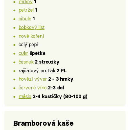
mrkev
1
petržel
1
cibule
1
bobkový list
nové koření
celý pepř
cukr
špetka
česnek
2 stroužky
rajčatový protlak
2 PL
hovězí vývar
2 - 3 hrnky
červené víno
2-3 dcl
máslo
3-4 kostičky (80-100 g)
Bramborová kaše