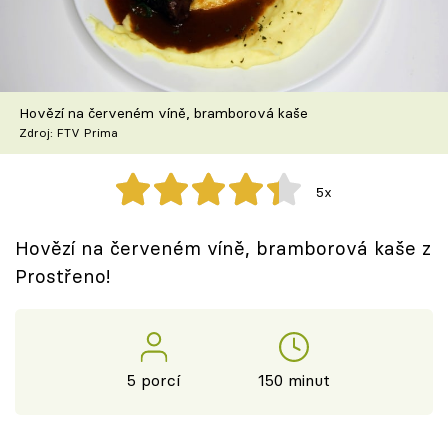
Škola vaření
Recepty z TV
Hovězí na červeném víně, bramborová kaše
Speciál: Cuketa
Zdroj: FTV Prima
Těhotnej kuchař
5x
Sledujte prima+
Hovězí na červeném víně, bramborová kaše z
Prostřeno!
Přihlášení
Sledujte nás
5 porcí
150 minut