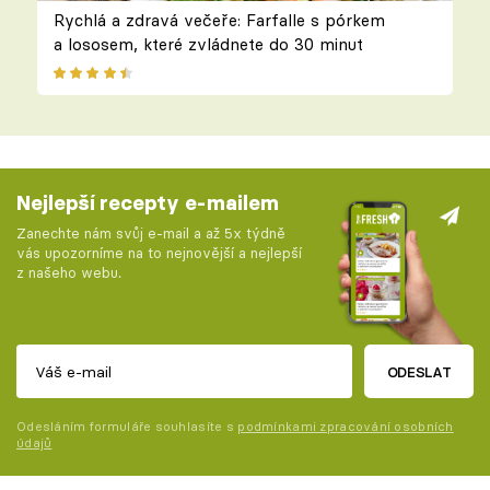
Rychlá a zdravá večeře: Farfalle s pórkem
a lososem, které zvládnete do 30 minut
Nejlepší recepty e-mailem
Zanechte nám svůj e-mail a až 5x týdně
vás upozorníme na to nejnovější a nejlepší
z našeho webu.
ODESLAT
Odesláním formuláře souhlasíte s
podmínkami zpracování osobních
údajů