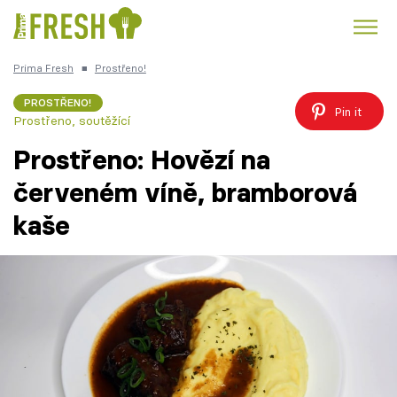
Prima Fresh
■
Prostřeno!
Kuře
Polévky k večeři
Rychlé večeře
Trendy:
PROSTŘENO!
Pin it
Prostřeno, soutěžící
Česká kuchyně
Čokoláda
Prostřeno: Hovězí na
červeném víně, bramborová
kaše
Témata
Recepty
Články
TV Program