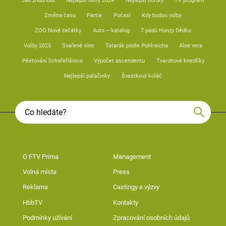
Jak zhubnout
Nejlepší filmy 2024
Nejlepší horory
TV program
Změna času
Partie
Počasí
Kdy budou volby
ZOO Nové začátky
Auto – katalog
7 pádů Honzy Dědka
Volby 2025
Svařené víno
Tatarák podle Pohlreicha
Aloe vera
Pěstování lichořeřišnice
Výpočet ascendentu
Tvarohové knedlíky
Nejlepší palačinky
Švestkový koláč
O FTV Prima
Management
Volná místa
Press
Reklama
Castingy a výzvy
HbbTV
Kontakty
Podmínky užívání
Zpracování osobních údajů