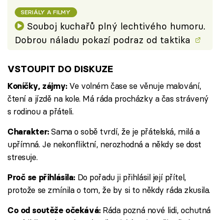
SERIÁLY A FILMY
Souboj kuchařů plný lechtivého humoru.
Dobrou náladu pokazí podraz od taktika
VSTOUPIT DO DISKUZE
Ve volném čase se věnuje malování,
Koníčky, zájmy:
čtení a jízdě na kole. Má ráda procházky a čas strávený
s rodinou a přáteli.
Sama o sobě tvrdí, že je přátelská, milá a
Charakter:
upřímná. Je nekonfliktní, nerozhodná a někdy se dost
stresuje.
Do pořadu ji přihlásil její přítel,
Proč se přihlásila:
protože se zmínila o tom, že by si to někdy ráda zkusila.
Ráda pozná nové lidi, ochutná
Co od soutěže očekává: