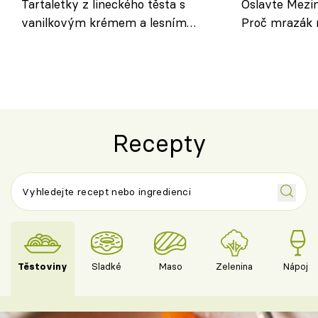
Tartaletky z lineckého těsta s
Oslavte Mezin
vanilkovým krémem a lesním
Proč mrazák n
ovocem podle Bread Society
horku vsadit 
Recepty
Těstoviny
Sladké
Maso
Zelenina
Nápoje