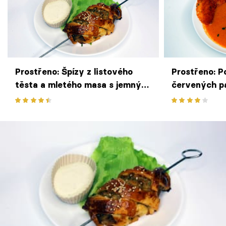
Prostřeno: Špízy z listového
Prostřeno: P
těsta a mletého masa s jemným
červených p
dipem
chipsem