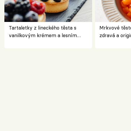
Tartaletky z lineckého těsta s
Mrkvové těst
vanilkovým krémem a lesním
zdravá a origi
ovocem podle Bread Society
klasiky