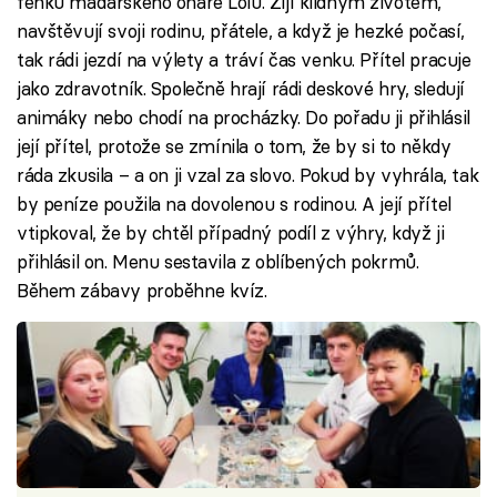
fenku maďarského ohaře Lolu. Žijí klidným životem,
navštěvují svoji rodinu, přátele, a když je hezké počasí,
tak rádi jezdí na výlety a tráví čas venku. Přítel pracuje
jako zdravotník. Společně hrají rádi deskové hry, sledují
animáky nebo chodí na procházky. Do pořadu ji přihlásil
její přítel, protože se zmínila o tom, že by si to někdy
ráda zkusila – a on ji vzal za slovo. Pokud by vyhrála, tak
by peníze použila na dovolenou s rodinou. A její přítel
vtipkoval, že by chtěl případný podíl z výhry, když ji
přihlásil on. Menu sestavila z oblíbených pokrmů.
Během zábavy proběhne kvíz.