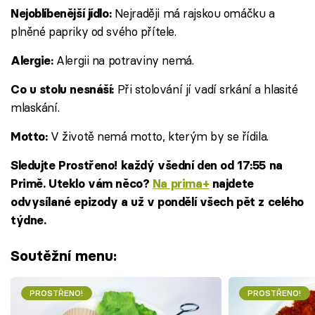
Nejraději má rajskou omáčku a
Nejoblíbenější jídlo:
plněné papriky od svého přítele.
Alergii na potraviny nemá.
Alergie:
Při stolování jí vadí srkání a hlasité
Co u stolu nesnáší:
mlaskání.
V životě nemá motto, kterým by se řídila.
Motto:
Sledujte Prostřeno! každý všední den od 17:55 na
Primě. Uteklo vám něco?
Na prima+
najdete
odvysílané epizody a už v pondělí všech pět z celého
týdne.
Soutěžní menu:
PROSTŘENO!
PROSTŘENO!