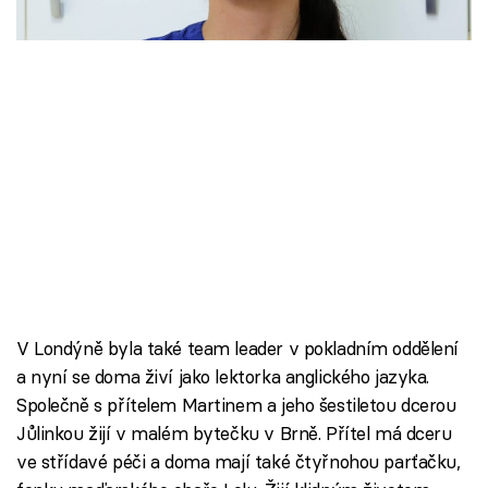
Škola vaření
Recepty z TV
Speciál: Cuketa
Těhotnej kuchař
Sledujte prima+
Přihlášení
V Londýně byla také team leader v pokladním oddělení
a nyní se doma živí jako lektorka anglického jazyka.
Sledujte nás
Společně s přítelem Martinem a jeho šestiletou dcerou
Jůlinkou žijí v malém bytečku v Brně. Přítel má dceru
ve střídavé péči a doma mají také čtyřnohou parťačku,