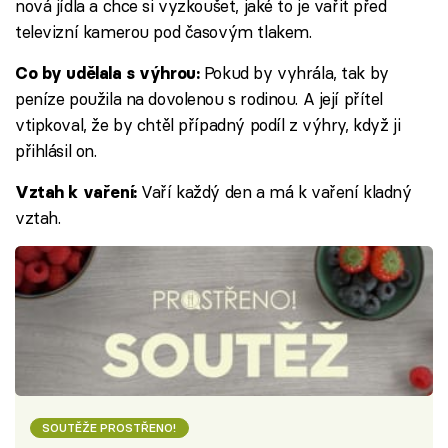
nová jídla a chce si vyzkoušet, jaké to je vařit před
televizní kamerou pod časovým tlakem.
Pokud by vyhrála, tak by
Co by udělala s výhrou:
peníze použila na dovolenou s rodinou. A její přítel
vtipkoval, že by chtěl případný podíl z výhry, když ji
přihlásil on.
Vaří každý den a má k vaření kladný
Vztah k vaření:
vztah.
SOUTĚŽE PROSTŘENO!