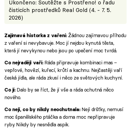
Ukončeno: Soutěžte s Prostřeno! o řadu
čisticích prostředků Real Gold (4. - 7. 5.
2026)
Žádnou zajímavou příhodu
Zajímavá historka z vaření:
z vaření si nevybavuje. Moc jí nejdou kynutá těsta,
která jí nevykynou nebo jsou po upečení moc tvrdá.
Ráda připravuje kombinaci mas –
Co nejraději vaří:
vepřové, hovězí, kuřecí, krůtí a kachnu. Nejčastěji vaří
česká jídla, ale ráda zkusí i něco ze světových kuchyní.
Dalo by se říct, že jí vše a ráda ochutná něco
Co jí:
nového.
Nejí dršťky, nemusí
Co nejí, co by nikdy neochutnala:
moc španělského ptáčka a doma moc nepřipravuje
ryby. Nikdy by nesnědla aspik.