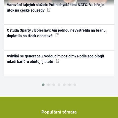
Varování tajných služeb: Putin chystá test NATO. Ve hře je i
útok na české sousedy
Ostuda Sparty v Boleslavi: Ani jednou nevystřelila na bránu,
doplatila na třesk v sestavě
Vyhýbá se generace Z vedoucím pozicím? Podle sociologů
mladí kariéru obětují jistotě
Populární témata