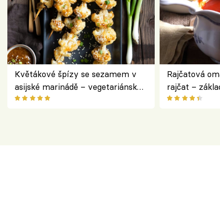
Květákové špízy se sezamem v
Rajčatová om
asijské marinádě – vegetariánská
rajčat – zákla
chuťovka z grilu