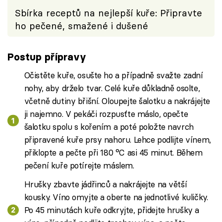
Sbírka receptů na nejlepší kuře: Připravte
ho pečené, smažené i dušené
Postup přípravy
Očistěte kuře, osušte ho a případně svažte zadní
nohy, aby drželo tvar. Celé kuře důkladně osolte,
včetně dutiny břišní. Oloupejte šalotku a nakrájejte
ji najemno. V pekáči rozpusťte máslo, opečte
šalotku spolu s kořením a poté položte navrch
připravené kuře prsy nahoru. Lehce podlijte vínem,
přiklopte a pečte při 180 °C asi 45 minut. Během
pečení kuře potírejte máslem.
Hrušky zbavte jádřinců a nakrájejte na větší
kousky. Víno omyjte a oberte na jednotlivé kuličky.
Po 45 minutách kuře odkryjte, přidejte hrušky a