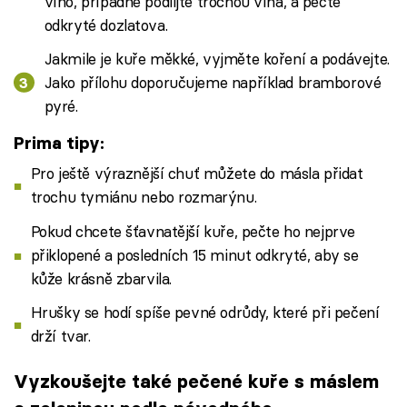
víno, případně podlijte trochou vína, a pečte
odkryté dozlatova.
Jakmile je kuře měkké, vyjměte koření a podávejte.
Jako přílohu doporučujeme například bramborové
pyré.
Prima tipy:
Pro ještě výraznější chuť můžete do másla přidat
trochu tymiánu nebo rozmarýnu.
Pokud chcete šťavnatější kuře, pečte ho nejprve
přiklopené a posledních 15 minut odkryté, aby se
kůže krásně zbarvila.
Hrušky se hodí spíše pevné odrůdy, které při pečení
drží tvar.
Vyzkoušejte také pečené kuře s máslem