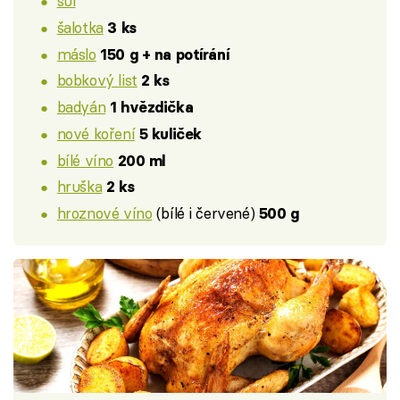
sůl
šalotka
3 ks
máslo
150 g + na potírání
bobkový list
2 ks
badyán
1 hvězdička
nové koření
5 kuliček
bílé víno
200 ml
hruška
2 ks
hroznové víno
(bílé i červené)
500 g