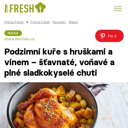
Prima Fresh
■
Prima Fresh
Recepty
Maso
Kuře
Polévky k večeři
Rychlé večeře
Trendy:
MASO
Pin it
Klára Michalová
Česká kuchyně
Čokoláda
Podzimní kuře s hruškami a
vínem – šťavnaté, voňavé a
plné sladkokyselé chuti
Témata
Recepty
Články
TV Program