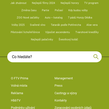
Jak zhubnout
Nejlepší filmy 2024
Nejlepší horory
TV program
Změna času
Partie
Počasí
Kdy budou volby
ZOO Nové začátky
Auto – katalog
7 pádů Honzy Dědka
Volby 2025
Svařené víno
Tatarák podle Pohlreicha
Aloe vera
Pěstování lichořeřišnice
Výpočet ascendentu
Tvarohové knedlíky
Nejlepší palačinky
Švestkový koláč
O FTV Prima
Management
Volná místa
Press
Reklama
Castingy a výzvy
HbbTV
Kontakty
Podmínky užívání
Zpracování osobních údajů