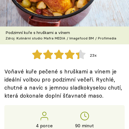
Škola vaření
Recepty z TV
Podzimní kuře s hruškami a vínem
Speciál: Cuketa
Zdroj: Kulinární studio Mafra MEDIA / Imagefood BM / Profimedia
Těhotnej kuchař
23x
Sledujte prima+
Voňavé kuře pečené s hruškami a vínem je
ideální volbou pro podzimní večeři. Rychlé,
Přihlášení
chutné a navíc s jemnou sladkokyselou chutí,
která dokonale doplní šťavnaté maso.
Sledujte nás
4 porce
90 minut