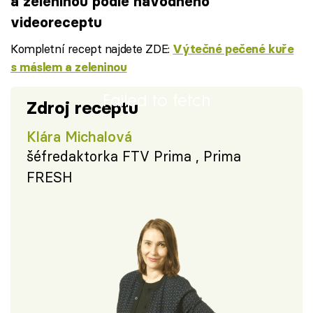
a zeleninou podle návodného
videoreceptu
Kompletní recept najdete ZDE:
Výtečné pečené kuře
s máslem a zeleninou
Failed to fetch
Zdroj receptu
Klára Michalová
šéfredaktorka FTV Prima , Prima
FRESH