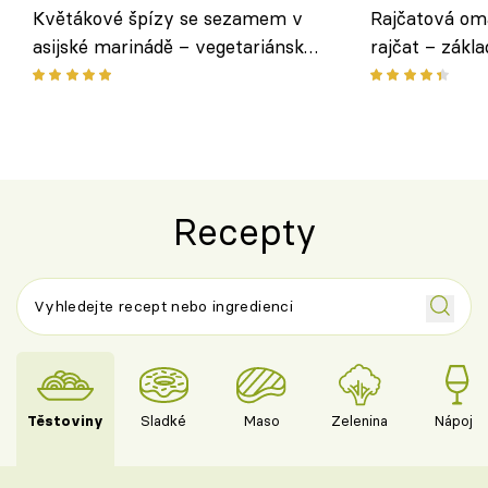
Květákové špízy se sezamem v
Rajčatová om
asijské marinádě – vegetariánská
rajčat – zákla
chuťovka z grilu
Recepty
Těstoviny
Sladké
Maso
Zelenina
Nápoje