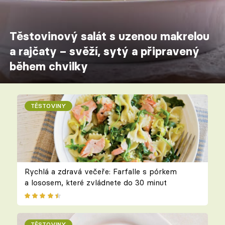
Těstovinový salát s uzenou makrelou
a rajčaty – svěží, sytý a připravený
během chvilky
TĚSTOVINY
Rychlá a zdravá večeře: Farfalle s pórkem
a lososem, které zvládnete do 30 minut
TĚSTOVINY