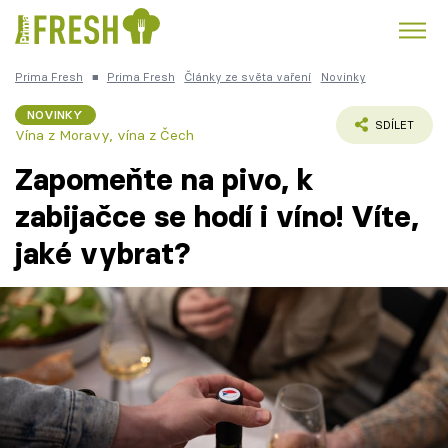
Prima Fresh
■
Prima Fresh
Články ze světa vaření
Novinky
Kuře
Polévky k večeři
Rychlé večeře
Trendy:
NOVINKY
SDÍLET
Vína z Moravy, vína z Čech
Česká kuchyně
Čokoláda
Zapomeňte na pivo, k
zabijačce se hodí i víno! Víte,
jaké vybrat?
Témata
Recepty
Články
TV Program