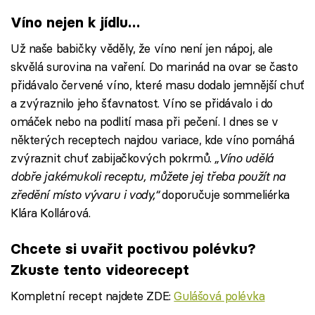
Víno nejen k jídlu…
Už naše babičky věděly, že víno není jen nápoj, ale
skvělá surovina na vaření. Do marinád na ovar se často
přidávalo červené víno, které masu dodalo jemnější chuť
a zvýraznilo jeho šťavnatost. Víno se přidávalo i do
omáček nebo na podlití masa při pečení. I dnes se v
některých receptech najdou variace, kde víno pomáhá
zvýraznit chuť zabijačkových pokrmů.
„Víno udělá
dobře jakémukoli receptu, můžete jej třeba použít na
zředění místo vývaru i vody,“
doporučuje sommeliérka
Klára Kollárová.
Chcete si uvařit poctivou polévku?
Zkuste tento videorecept
Kompletní recept najdete ZDE:
Gulášová polévka