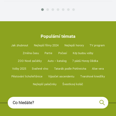
Populární témata
Jak zhubnout
Nejlepší filmy 2024
Nejlepší horory
TV program
Změna času
Partie
Počasí
Kdy budou volby
ZOO Nové začátky
Auto – katalog
7 pádů Honzy Dědka
Volby 2025
Svařené víno
Tatarák podle Pohlreicha
Aloe vera
Pěstování lichořeřišnice
Výpočet ascendentu
Tvarohové knedlíky
Nejlepší palačinky
Švestkový koláč