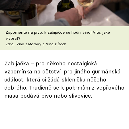
Škola vaření
Recepty z TV
Zapomeňte na pivo, k zabijačce se hodí i víno! Víte, jaké
Speciál: Cuketa
vybrat?
Zdroj: Víno z Moravy a Víno z Čech
Těhotnej kuchař
Sledujte prima+
Zabijačka – pro někoho nostalgická
vzpomínka na dětství, pro jiného gurmánská
událost, která si žádá skleničku něčeho
Přihlášení
dobrého. Tradičně se k pokrmům z vepřového
masa podává pivo nebo slivovice.
Sledujte nás