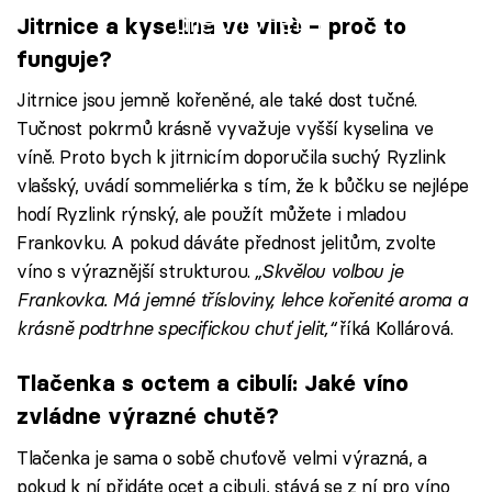
Failed to fetch
Jitrnice a kyselina ve víně – proč to
funguje?
Jitrnice jsou jemně kořeněné, ale také dost tučné.
Tučnost pokrmů krásně vyvažuje vyšší kyselina ve
víně. Proto bych k jitrnicím doporučila suchý Ryzlink
vlašský, uvádí sommeliérka s tím, že k bůčku se nejlépe
hodí Ryzlink rýnský, ale použít můžete i mladou
Frankovku. A pokud dáváte přednost jelitům, zvolte
víno s výraznější strukturou.
„Skvělou volbou je
Frankovka. Má jemné třísloviny, lehce kořenité aroma a
krásně podtrhne specifickou chuť jelit,“
říká Kollárová.
Tlačenka s octem a cibulí: Jaké víno
zvládne výrazné chutě?
Tlačenka je sama o sobě chuťově velmi výrazná, a
pokud k ní přidáte ocet a cibuli, stává se z ní pro víno