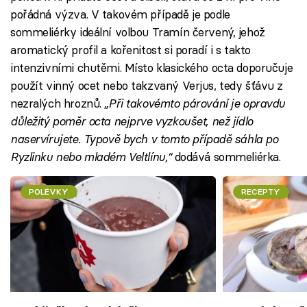
pořádná výzva. V takovém případě je podle
sommeliérky ideální volbou Tramín červený, jehož
aromatický profil a kořenitost si poradí i s takto
intenzivními chutěmi. Místo klasického octa doporučuje
použít vinný ocet nebo takzvaný Verjus, tedy šťávu z
nezralých hroznů.
„Při takovémto párování je opravdu
důležitý poměr octa nejprve vyzkoušet, než jídlo
naservírujete. Typově bych v tomto případě sáhla po
Ryzlinku nebo mladém Veltlínu,“
dodává sommeliérka.
POLÉVKY
RECEPTY