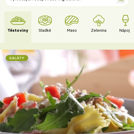
Těstoviny
Sladké
Maso
Zelenina
Nápoje
SALÁTY