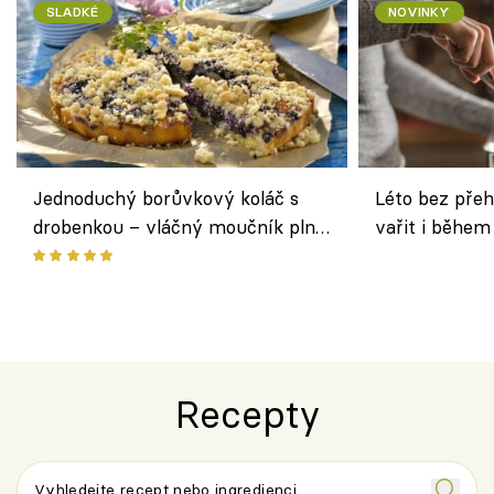
SLADKÉ
NOVINKY
Jednoduchý borůvkový koláč s
Léto bez přeh
drobenkou – vláčný moučník plný
vařit i během
ovoce
Recepty