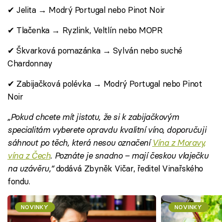
✔ Jelita → Modrý Portugal nebo Pinot Noir
✔ Tlačenka → Ryzlink, Veltlín nebo MOPR
✔ Škvarková pomazánka → Sylván nebo suché
Chardonnay
✔ Zabijačková polévka → Modrý Portugal nebo Pinot
Noir
„Pokud chcete mít jistotu, že si k zabijačkovým
specialitám vyberete opravdu kvalitní víno, doporučuji
sáhnout po těch, která nesou označení
Vína z Moravy,
vína z Čech
. Poznáte je snadno – mají českou vlaječku
na uzávěru,“
dodává Zbyněk Vičar, ředitel Vinařského
fondu.
NOVINKY
NOVINKY