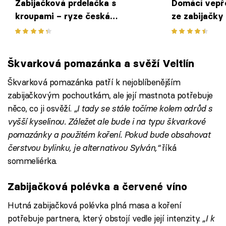
Zabijačková prdelačka s
Domácí vepřo
kroupami – ryze česká
ze zabijačky
specialita zahřeje a dodá sílu
Škvarková pomazánka a svěží Veltlín
Škvarková pomazánka patří k nejoblíbenějším
zabijačkovým pochoutkám, ale její mastnota potřebuje
něco, co ji osvěží.
„I tady se stále točíme kolem odrůd s
vyšší kyselinou. Záležet ale bude i na typu škvarkové
pomazánky a použitém koření. Pokud bude obsahovat
čerstvou bylinku, je alternativou Sylván,“
říká
sommeliérka.
Zabijačková polévka a červené víno
Hutná zabijačková polévka plná masa a koření
potřebuje partnera, který obstojí vedle její intenzity.
„I k