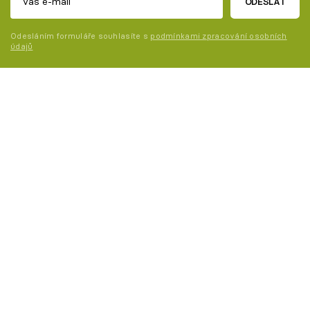
ODESLAT
Odesláním formuláře souhlasíte s
podmínkami zpracování osobních
údajů