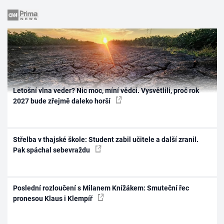
Letošní vlna veder? Nic moc, míní vědci. Vysvětlili, proč rok
2027 bude zřejmě daleko horší
Střelba v thajské škole: Student zabil učitele a další zranil.
Pak spáchal sebevraždu
Poslední rozloučení s Milanem Knížákem: Smuteční řec
pronesou Klaus i Klempíř