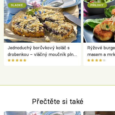
SLADKÉ
PŘÍLOHY
Jednoduchý borůvkový koláč s
Rýžové burge
drobenkou – vláčný moučník plný
masem a mrk
ovoce
salátem – leh
Přečtěte si také