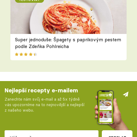
Super jednoduše: Špagety s paprikovým pestem
podle Zdeňka Pohlreicha
Nejlepší recepty e-mailem
Zanechte nám svůj e-mail a až 5x týdně
vás upozorníme na to nejnovější a nejlepší
z našeho webu.