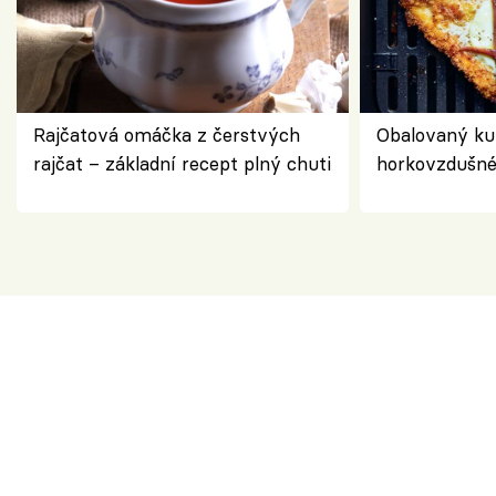
Rajčatová omáčka z čerstvých
Obalovaný kuř
rajčat – základní recept plný chuti
horkovzdušné 
novém pojetí
Olivera