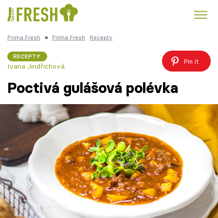
Prima Fresh
■
Prima Fresh
Recepty
Kuře
Polévky k večeři
Rychlé večeře
Trendy:
RECEPTY
Pin it
Ivana Jindřichová
Česká kuchyně
Čokoláda
Poctivá gulášová polévka
Témata
Recepty
Články
TV Program