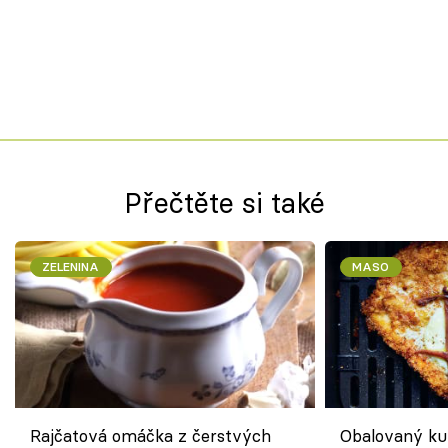
Přečtěte si také
ZELENINA
MASO
Rajčatová omáčka z čerstvých
Obalovaný kuř