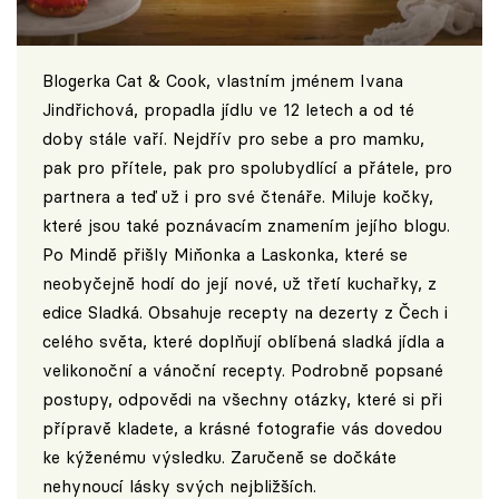
Blogerka Cat & Cook, vlastním jménem Ivana
Jindřichová, propadla jídlu ve 12 letech a od té
doby stále vaří. Nejdřív pro sebe a pro mamku,
pak pro přítele, pak pro spolubydlící a přátele, pro
partnera a teď už i pro své čtenáře. Miluje kočky,
které jsou také poznávacím znamením jejího blogu.
Po Mindě přišly Miňonka a Laskonka, které se
neobyčejně hodí do její nové, už třetí kuchařky, z
edice Sladká. Obsahuje recepty na dezerty z Čech i
celého světa, které doplňují oblíbená sladká jídla a
velikonoční a vánoční recepty. Podrobně popsané
postupy, odpovědi na všechny otázky, které si při
přípravě kladete, a krásné fotografie vás dovedou
ke kýženému výsledku. Zaručeně se dočkáte
nehynoucí lásky svých nejbližších.