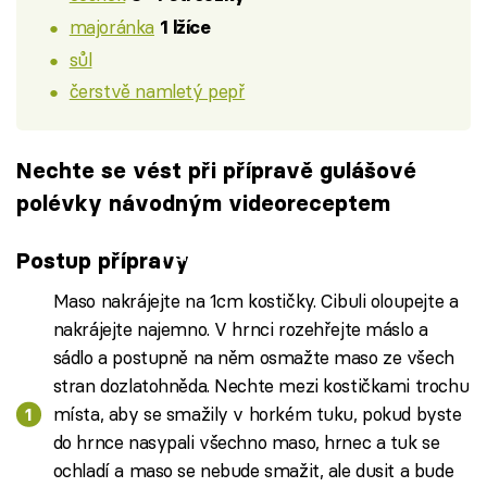
majoránka
1 lžíce
sůl
čerstvě namletý pepř
Nechte se vést při přípravě gulášové
polévky návodným videoreceptem
Failed to fetch
Postup přípravy
Maso nakrájejte na 1cm kostičky. Cibuli oloupejte a
nakrájejte najemno. V hrnci rozehřejte máslo a
sádlo a postupně na něm osmažte maso ze všech
stran dozlatohněda. Nechte mezi kostičkami trochu
místa, aby se smažily v horkém tuku, pokud byste
do hrnce nasypali všechno maso, hrnec a tuk se
ochladí a maso se nebude smažit, ale dusit a bude