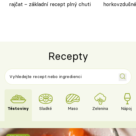
rajčat – základní recept plný chuti
horkovzdušné 
novém pojetí
Olivera
Recepty
Těstoviny
Sladké
Maso
Zelenina
Nápoje