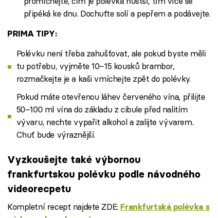
promíchejte, čím je polévka hustší, tím více se
připéká ke dnu. Dochuťte solí a pepřem a podávejte.
PRIMA TIPY:
Polévku není třeba zahušťovat, ale pokud byste měli
tu potřebu, vyjměte 10–15 kousků brambor,
rozmačkejte je a kaši vmíchejte zpět do polévky.
Pokud máte otevřenou láhev červeného vína, přilijte
50–100 ml vína do základu z cibule před nalitím
vývaru, nechte vypařit alkohol a zalijte vývarem.
Chuť bude výraznější.
Vyzkoušejte také výbornou
frankfurtskou polévku podle návodného
videorecpetu
Kompletní recept najdete ZDE:
Frankfurtská polévka s