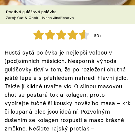
Škola vaření
Poctivá gulášová polévka
Zdroj: Cat & Cook - Ivana Jindřichová
Recepty z TV
Speciál: Cuketa
60x
Těhotnej kuchař
Hustá sytá polévka je nejlepší volbou v
(pod)zimních měsících. Nesporná výhoda
Sledujte prima+
gulášovky tkví v tom, že po rozležení chutná
ještě lépe a s přehledem nahradí hlavní jídlo.
Přihlášení
Takže jí klidně uvařte víc. O silnou masovou
chuť se postará tuk a kolagen, proto
vybírejte tučnější kousky hovězího masa – krk
Sledujte nás
či loupaná plec jsou ideální. Pozvolným
dušením se kolagen rozpustí a maso krásně
změkne. Nešiďte rajský protlak –