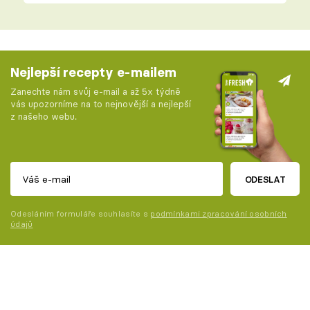
Nejlepší recepty e-mailem
Zanechte nám svůj e-mail a až 5x týdně
vás upozorníme na to nejnovější a nejlepší
z našeho webu.
ODESLAT
Odesláním formuláře souhlasíte s
podmínkami zpracování osobních
údajů