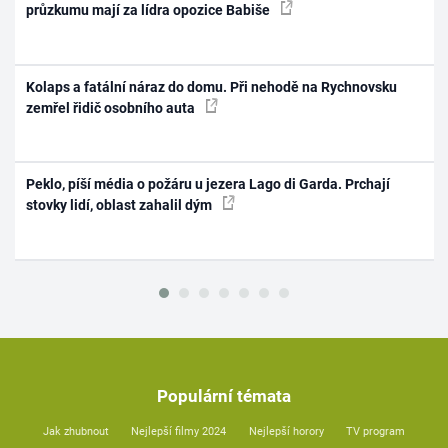
průzkumu mají za lídra opozice Babiše
Kolaps a fatální náraz do domu. Při nehodě na Rychnovsku
zemřel řidič osobního auta
Peklo, píší média o požáru u jezera Lago di Garda. Prchají
stovky lidí, oblast zahalil dým
Populární témata
Jak zhubnout
Nejlepší filmy 2024
Nejlepší horory
TV program