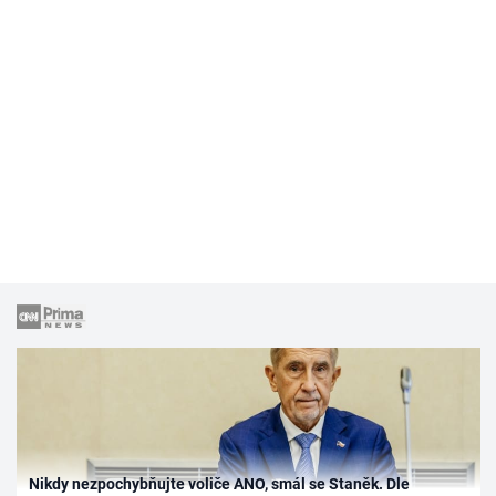
Nikdy nezpochybňujte voliče ANO, smál se Staněk. Dle