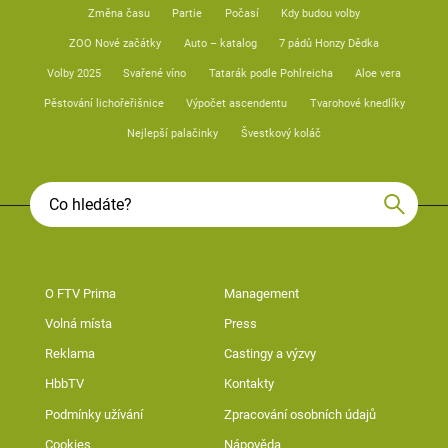
Změna času
Partie
Počasí
Kdy budou volby
ZOO Nové začátky
Auto – katalog
7 pádů Honzy Dědka
Volby 2025
Svařené víno
Tatarák podle Pohlreicha
Aloe vera
Pěstování lichořeřišnice
Výpočet ascendentu
Tvarohové knedlíky
Nejlepší palačinky
Švestkový koláč
O FTV Prima
Management
Volná místa
Press
Reklama
Castingy a výzvy
HbbTV
Kontakty
Podmínky užívání
Zpracování osobních údajů
Cookies
Nápověda