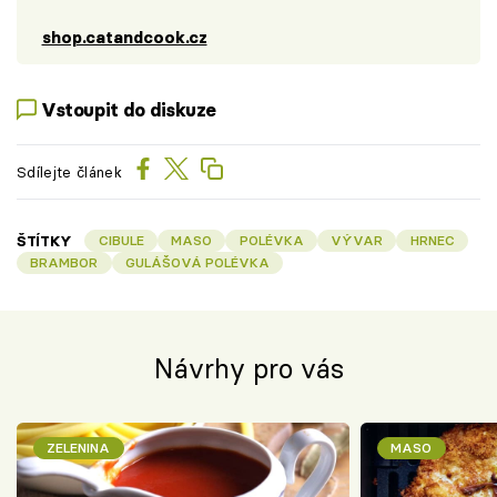
shop.catandcook.cz
Vstoupit do diskuze
Sdílejte článek
ŠTÍTKY
CIBULE
MASO
POLÉVKA
VÝVAR
HRNEC
BRAMBOR
GULÁŠOVÁ POLÉVKA
Návrhy pro vás
ZELENINA
MASO