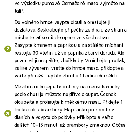
ve výsledku gumové. Osmažené maso vyjměte na
talíř.
Do volného hrnce vsypte cibuli a orestujte ji
dozlatova. Seškrabujte přípečky ze dna a ze stran a
míchejte, ať se cibule opeče ze všech stran.
Zasypte kmínem a paprikou a za stálého míchání
restujte 30 vteřin, až se paprika zbarví doruda. Ale
pozor, ať ji nespálíte, zhořkla by. Vmíchejte protlak,
zalijte vývarem, vraťte do hrnce maso, přiklopte a
vařte při nižší teplotě zhruba 1 hodinu doměkka.
Mezitím nakrájejte brambory na menší kostičky,
podle chuti je můžete nejdříve oloupat. Česnek
oloupejte a prolisujte k měkkému masu. Přidejte 1
lžičku soli a brambory. Majoránku promněte v
dlaních a vsypte do polévky. Přiklopte a vařte
dalších 10–15 minut, až brambory změknou. Občas