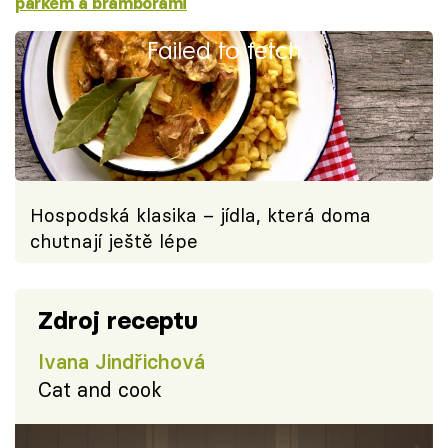
párkem a bramborami
Failed to fetch
Hospodská klasika – jídla, která doma
chutnají ještě lépe
Zdroj receptu
Ivana Jindřichová
Cat and cook