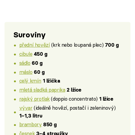
Suroviny
přední hovězí
(krk nebo loupaná plec)
700 g
cibule
450 g
sádlo
60 g
máslo
60 g
celý kmín
1 lžička
mletá sladká paprika
2 lžíce
rajský protlak
(doppio concentrato)
1 lžíce
vývar
(ideálně hovězí, postačí i zeleninový)
1–1,3 litru
brambory
850 g
česnek
3–4 stroužky