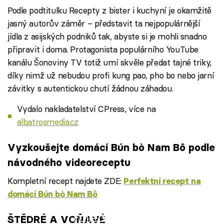
Podle podtitulku Recepty z bister i kuchyní je okamžitě
jasný autorův záměr – představit ta nejpopulárnější
jídla z asijských podniků tak, abyste si je mohli snadno
připravit i doma. Protagonista populárního YouTube
kanálu Šonoviny TV totiž umí skvěle předat tajné triky,
díky nimž už nebudou profi kung pao, pho bo nebo jarní
závitky s autentickou chutí žádnou záhadou.
Vydalo nakladatelství CPress, více na
albatrosmedia.cz
Vyzkoušejte domácí Bún bò Nam Bô podle
návodného videoreceptu
Kompletní recept najdete ZDE:
Perfektní recept na
domácí Bún bò Nam Bô
Failed to fetch
ŠTĚDRÉ A VOŇAVÉ