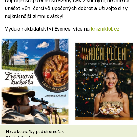
Dopřejte si společně strávený čas v kuchyni, nechte se
unášet vůní čerstvě upečených dobrot a užívejte si ty
nejkrásnější zimní svátky!
Vydalo nakladatelství Esence, více na
knizniklub.cz
Nové kuchařky pod stromeček