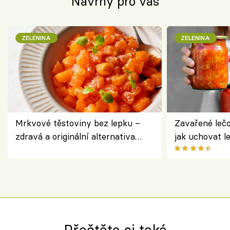
Návrhy pro vás
ZELENINA
ZELENINA
Mrkvové těstoviny bez lepku –
Zavařené lečo
zdravá a originální alternativa
jak uchovat l
klasiky
Přečtěte si také