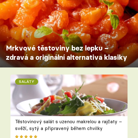
Mrkvové těstoviny bez lepku –
zdravá a originální alternativa klasiky
SALÁTY
Těstovinový salát s uzenou makrelou a rajčaty –
svěží, sytý a připravený během chvilky