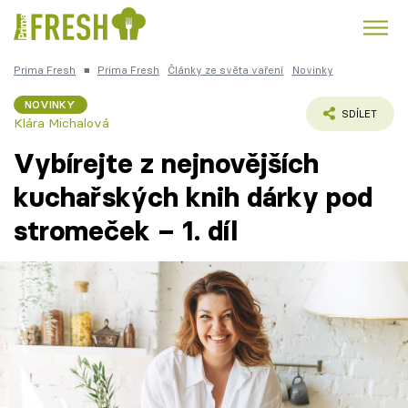
Prima Fresh
■
Prima Fresh
Články ze světa vaření
Novinky
Kuře
Polévky k večeři
Rychlé večeře
Trendy:
NOVINKY
SDÍLET
Klára Michalová
Česká kuchyně
Čokoláda
Vybírejte z nejnovějších
kuchařských knih dárky pod
stromeček – 1. díl
Témata
Recepty
Články
TV Program