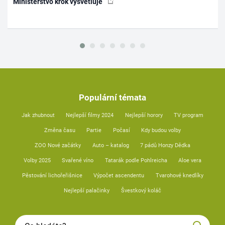
Ministerstvo krok vysvětluje
Populární témata
Jak zhubnout
Nejlepší filmy 2024
Nejlepší horory
TV program
Změna času
Partie
Počasí
Kdy budou volby
ZOO Nové začátky
Auto – katalog
7 pádů Honzy Dědka
Volby 2025
Svařené víno
Tatarák podle Pohlreicha
Aloe vera
Pěstování lichořeřišnice
Výpočet ascendentu
Tvarohové knedlíky
Nejlepší palačinky
Švestkový koláč