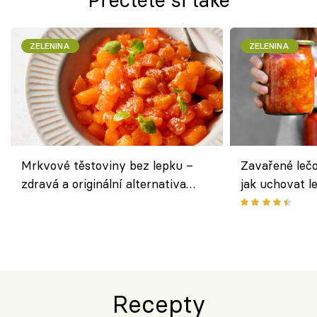
ZELENINA
ZELENINA
Mrkvové těstoviny bez lepku –
Zavařené lečo
zdravá a originální alternativa
jak uchovat l
klasiky
Recepty