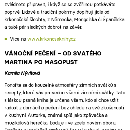
zvládnete připravit, i když se se zvěřinou potkáváte
poprvé. Lidové a tradiční pokrmy doplňují jídla od
krkonošské šlechty, z Německa, Mongolska či Španělska
a také pár sladkých dobrot na závěr.
Více na
www.krkonoseknihy.cz
VÁNOČNÍ PEČENÍ – OD SVATÉHO
MARTINA PO MASOPUST
Kamila Nývltová
Ponořte se do kouzelné atmosféry zimních svátků s
recepty, které vás provedou všemi zimními svátky. Tato
s láskou psaná kniha je určena všem, kdo si chce užít
radost z domácího pečení bez ohledu na své zkušenosti
v kuchyni. Autorka, známá spíš jako zpěvačka a
muzikálová herečka, boduje i ve zcela novém oboru.