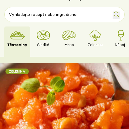
Těstoviny
Sladké
Maso
Zelenina
Nápoje
ZELENINA