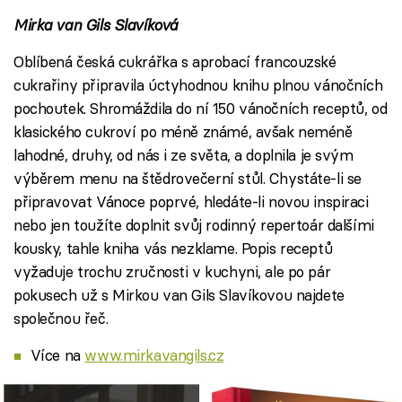
Mirka van Gils Slavíková
Oblíbená česká cukrářka s aprobací francouzské
cukrařiny připravila úctyhodnou knihu plnou vánočních
pochoutek. Shromáždila do ní 150 vánočních receptů, od
klasického cukroví po méně známé, avšak neméně
lahodné, druhy, od nás i ze světa, a doplnila je svým
výběrem menu na štědrovečerní stůl. Chystáte-li se
připravovat Vánoce poprvé, hledáte-li novou inspiraci
nebo jen toužíte doplnit svůj rodinný repertoár dalšími
kousky, tahle kniha vás nezklame. Popis receptů
vyžaduje trochu zručnosti v kuchyni, ale po pár
pokusech už s Mirkou van Gils Slavíkovou najdete
společnou řeč.
Více na
www.mirkavangils.cz