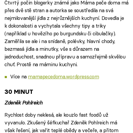
Čtvrtý počin blogerky známé jako Máma peče doma má
přes dvě stě stran a autorka se soustředila na svá
nejmilovanější jídla z nejrůznějších kuchyní. Dovedla je
k dokonalosti a vychytala všechny tipy a triky
(například u hovězího po burgundsku či cibulačky).
Zaměřila se ale i na snídaně, polévky, hlavní chody,
bezmasá jídla a minutky, vše s důrazem na
jednoduchost, snadnou přípravu a samozřejmě skvělou
chuť. Prostě na máminu kuchyni.
Více na
mamapecedoma.wordpress.com
30 MINUT
Zdeněk Pohlreich
Rychlost doby neklesá, ale kouzlo fast foodů už
vyvanulo. Zkušený šéfkuchař Zdeněk Pohlreich má
však řešení, jak vařit teplé obědy a večeře, a přitom