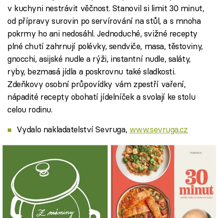
v kuchyni nestrávit věčnost. Stanovil si limit 30 minut,
od přípravy surovin po servírování na stůl, a s mnoha
pokrmy ho ani nedosáhl. Jednoduché, svižné recepty
plné chutí zahrnují polévky, sendviče, masa, těstoviny,
gnocchi, asijské nudle a rýži, instantní nudle, saláty,
ryby, bezmasá jídla a poskrovnu také sladkosti.
Zdeňkovy osobní průpovídky vám zpestří vaření,
nápadité recepty obohatí jídelníček a svolají ke stolu
celou rodinu.
Vydalo nakladatelství Sevruga,
www.sevruga.cz