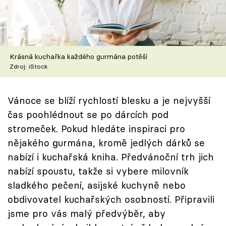
Škola vaření
Recepty z TV
Krásná kuchařka každého gurmána potěší
Speciál: Cuketa
Zdroj: iStock
Těhotnej kuchař
Vánoce se blíží rychlostí blesku a je nejvyšší
Sledujte prima+
čas poohlédnout se po dárcích pod
stromeček. Pokud hledáte inspiraci pro
Přihlášení
nějakého gurmána, kromě jedlých dárků se
nabízí i kuchařská kniha. Předvánoční trh jich
nabízí spoustu, takže si vybere milovník
Sledujte nás
sladkého pečení, asijské kuchyně nebo
obdivovatel kuchařských osobností. Připravili
jsme pro vás malý předvýběr, aby