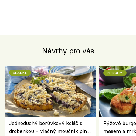
Návrhy pro vás
SLADKÉ
PŘÍLOHY
Jednoduchý borůvkový koláč s
Rýžové burge
drobenkou – vláčný moučník plný
masem a mrk