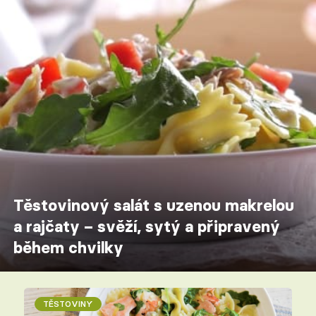
Těstovinový salát s uzenou makrelou
a rajčaty – svěží, sytý a připravený
během chvilky
TĚSTOVINY