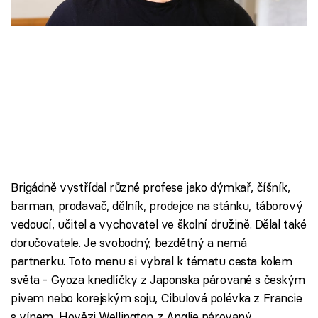
Škola vaření
Recepty z TV
Speciál: Cuketa
Těhotnej kuchař
Sledujte prima+
Brigádně vystřídal různé profese jako dýmkař, číšník,
Přihlášení
barman, prodavač, dělník, prodejce na stánku, táborový
vedoucí, učitel a vychovatel ve školní družině. Dělal také
doručovatele. Je svobodný, bezdětný a nemá
Sledujte nás
partnerku. Toto menu si vybral k tématu cesta kolem
světa - Gyoza knedlíčky z Japonska párované s českým
pivem nebo korejským soju, Cibulová polévka z Francie
s vínem, Hovězi Wellington z Anglie párovaný