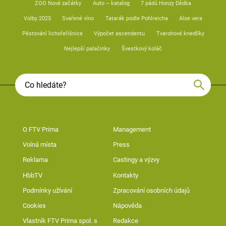
ZOO Nové začátky
Auto – katalog
7 pádů Honzy Dědka
Volby 2025
Svařené víno
Tatarák podle Pohlreicha
Aloe vera
Pěstování lichořeřišnice
Výpočet ascendentu
Tvarohové knedlíky
Nejlepší palačinky
Švestkový koláč
O FTV Prima
Management
Volná místa
Press
Reklama
Castingy a výzvy
HbbTV
Kontakty
Podmínky užívání
Zpracování osobních údajů
Cookies
Nápověda
Vlastník FTV Prima spol. s
Redakce