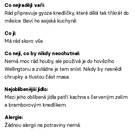
Co nejraději vaří:
Rád připravuje gyoza knedlíčky, které dělá tak třikrát do
měsíce. Baví ho asijská kuchyně.
Co jí:
Má rád skoro vše.
Co nejí, co by nikdy neochutnal:
Nemá moc rád houby, ale používá je do hovězího
Wellingtonu a zvládne je tam sníst. Nikdy by nesnědl
chrupky a tlustou část masa.
Nejoblíbenější jídlo:
Mezi jeho oblíbená jídla patří kachna s červeným zelím
a bramborovým knedlíkem.
Alergie:
Žádnou alergii na potraviny nemá.