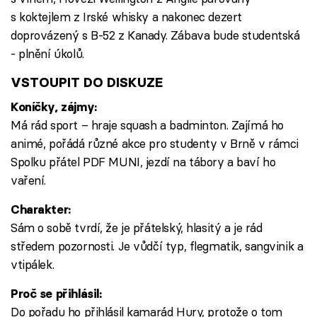
s koktejlem z Irské whisky a nakonec dezert
doprovázený s B-52 z Kanady. Zábava bude studentská
- plnění úkolů.
VSTOUPIT DO DISKUZE
Koníčky, zájmy:
Má rád sport – hraje squash a badminton. Zajímá ho
animé, pořádá různé akce pro studenty v Brně v rámci
Spolku přátel PDF MUNI, jezdí na tábory a baví ho
vaření.
Charakter:
Sám o sobě tvrdí, že je přátelský, hlasitý a je rád
středem pozornosti. Je vůdčí typ, flegmatik, sangvinik a
vtipálek.
Proč se přihlásil:
Do pořadu ho přihlásil kamarád Hury, protože o tom