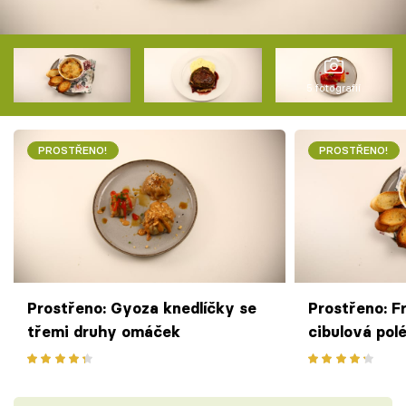
5 fotografií
PROSTŘENO!
PROSTŘENO!
Prostřeno: Gyoza knedlíčky se
Prostřeno: F
třemi druhy omáček
cibulová pol
Gruyère