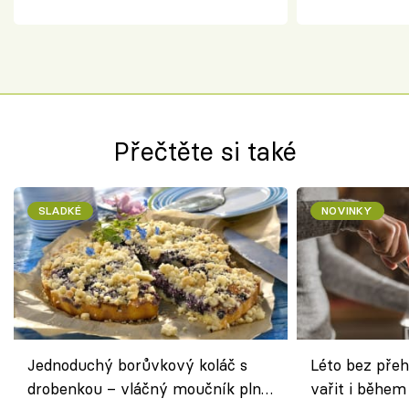
ovoce
salátem – leh
Přečtěte si také
SLADKÉ
NOVINKY
Jednoduchý borůvkový koláč s
Léto bez přeh
drobenkou – vláčný moučník plný
vařit i během