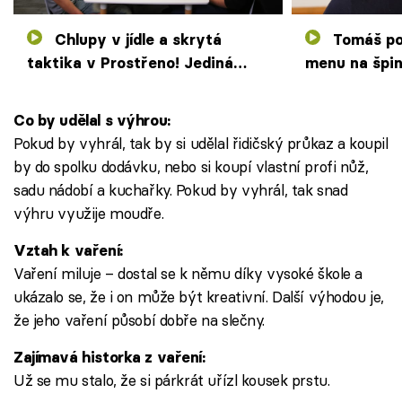
Chlupy v jídle a skrytá
Tomáš podával světové
taktika v Prostřeno! Jediná
menu na špi
žena týdne všem zamotá hlavu
Mílovi bylo 
Co by udělal s výhrou:
Pokud by vyhrál, tak by si udělal řidičský průkaz a koupil
by do spolku dodávku, nebo si koupí vlastní profi nůž,
sadu nádobí a kuchařky. Pokud by vyhrál, tak snad
výhru využije moudře.
Vztah k vaření:
Vaření miluje – dostal se k němu díky vysoké škole a
ukázalo se, že i on může být kreativní. Další výhodou je,
že jeho vaření působí dobře na slečny.
Zajímavá historka z vaření:
Už se mu stalo, že si párkrát uřízl kousek prstu.