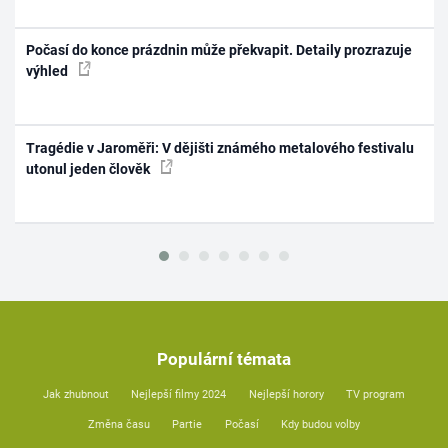
Počasí do konce prázdnin může překvapit. Detaily prozrazuje
výhled
Tragédie v Jaroměři: V dějišti známého metalového festivalu
utonul jeden člověk
Populární témata
Jak zhubnout
Nejlepší filmy 2024
Nejlepší horory
TV program
Změna času
Partie
Počasí
Kdy budou volby