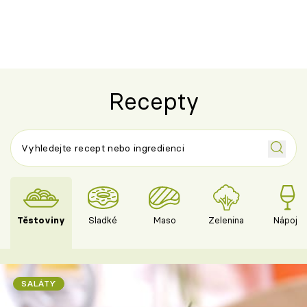
ovoce
Recepty
Těstoviny
Sladké
Maso
Zelenina
Nápoje
SALÁTY