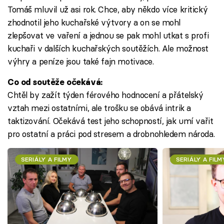
Tomáš mluvil už asi rok. Chce, aby někdo více kritický
zhodnotil jeho kuchařské výtvory a on se mohl
zlepšovat ve vaření a jednou se pak mohl utkat s profi
kuchaři v dalších kuchařských soutěžích. Ale možnost
výhry a peníze jsou také fajn motivace.
Co od soutěže očekává:
Chtěl by zažít týden férového hodnocení a přátelský
vztah mezi ostatními, ale trošku se obává intrik a
taktizování. Očekává test jeho schopností, jak umí vařit
pro ostatní a práci pod stresem a drobnohledem národa.
SERIÁLY A FILMY
SERIÁLY A FILM