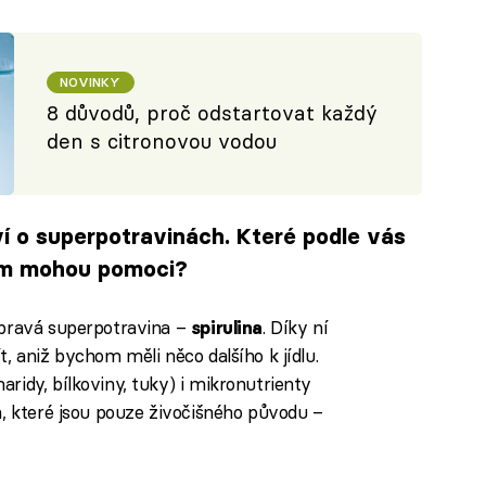
NOVINKY
8 důvodů, proč odstartovat každý
den s citronovou vodou
í o superpotravinách. Které podle vás
nám mohou pomoci?
 pravá superpotravina –
. Díky ní
spirulina
, aniž bychom měli něco dalšího k jídlu.
ridy, bílkoviny, tuky) i mikronutrienty
h, které jsou pouze živočišného původu –