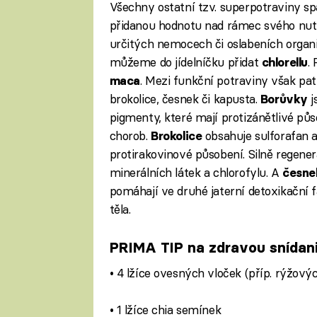
Všechny ostatní tzv. superpotraviny sp
přidanou hodnotu nad rámec svého nut
určitých nemocech či oslabeních organi
můžeme do jídelníčku přidat
.
chlorellu
. Mezi funkční potraviny však patř
maca
brokolice, česnek či kapusta.
j
Borůvky
pigmenty, které mají protizánětlivé půs
chorob.
obsahuje sulforafan a
Brokolice
protirakovinové působení. Silně regene
minerálních látek a chlorofylu. A
česne
pomáhají ve druhé jaterní detoxikační f
těla.
PRIMA TIP na zdravou snídan
• 4 lžíce ovesných vloček (příp. rýžový
• 1 lžíce chia semínek