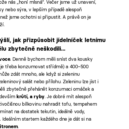
ože nás „honí mlsná“. Večer jsme už unavení,
ky nebo sýra, v lepším případě alespoň
 než jsme ochotni si připustit. A právě on je
ží.
šlí, jak přizpůsobit jídelníček letnímu
ělu zbytečně neškodili...
. Denně bychom měli sníst dva kousky
ovoce
y je třeba konzumovat střídmě) a 400–500
může zdát mnoho, ale když si zeleninu
eleninový salát nebo přílohu. Zeleninu lze jíst i
ěli zbytečně přehánět konzumaci omáček a
ředevším
. Je dobré mít alespoň
krůtí, a ryby
ivočišnou bílkovinu nahradit tofu, tempehem
ínat na dostatek tekutin, ideálně vody,
. Ideálním startem každého dne je dát si na
.
citronem