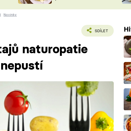
ŠÉFREDAK
VYCHYTÁVKY
í
Novinky
SOUTĚŽ FR
NA NÁKUPECH
ČASOPIS
Hi
SDÍLET
tajů naturopatie
 nepustí