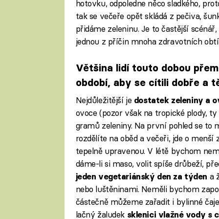
hotovku, odpoledne něco sladkého, prot
tak se večeře opět skládá z pečiva, šun
přidáme zeleninu. Je to častější scénář,
jednou z příčin mnoha zdravotních obtí
Většina lidí touto dobou přemý
období, aby se cítili dobře a t
Nejdůležitější je
dostatek zeleniny a 
ovoce (pozor však na tropické plody, t
gramů zeleniny. Na první pohled se to 
rozdělíte na oběd a večeři, jde o menší z
tepelně upravenou. V létě bychom nem
dáme-li si maso, volit spíše drůbeží, p
a ž
jeden vegetariánský den za týden
nebo luštěninami. Neměli bychom zapom
částečně můžeme zařadit i bylinné čaje
lačný žaludek
sklenici vlažné vody s 