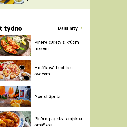
TORKY
ESH
t týdne
Další hity
Plněné cukety s krůtím
masem
Hrníčková buchta s
ovocem
Aperol Spritz
Plněné papriky s rajskou
omáčkou