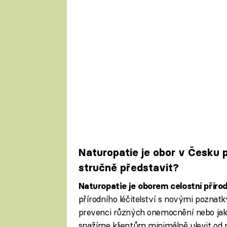
Naturopatie je obor v Česku
stručně představit?
Naturopatie je oborem celostní příro
přírodního léčitelství s novými poznat
prevenci různých onemocnění nebo jak
snažíme klientům minimálně ulevit od 