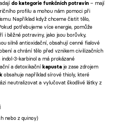
adají
– mají
do kategorie funkčních potravin
ričního profilu a mohou nám pomoci při
smu. Například když chceme čistit tělo,
 Pokud potřebujeme více energie, pomůže
í i běžné potraviny, jako jsou borůvky,
sou silně antioxidační, obsahují cenné fialové
obení a chrání tělo před vznikem civilizačních
 indol-3-karbinol a má prokázané
rační a detoxikační
je zase zdrojem
kapusta
obsahuje například sírové thioly, které
k
ázi neutralizovat a vylučovat škodlivé látky z
i
ch nebo z quinoy)