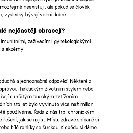
samozřejmě neexistují, ale pokud se člověk
, výsledky bývají velmi dobré.
dé nejčastěji obracejí?
i imunitními, zažívacími, gynekologickými
 a ekzémy.
noduchá a jednoznačná odpověď. Některé z
tosprávou, hektickým životním stylem nebo
visejí s určitým toxickým zatížením
ních sto let bylo vyvinuto více než milion
otě používáme. Řada z nás trpí chronickým
řešení, jak se najíst. Místo zdravé snídaně si
ebo bílé rohlíky se šunkou. K obědu si dáme