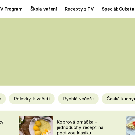
V Program
Škola vaření
Recepty z TV
Speciál: Cuketa
Polévky
Saláty
ČESKÁ KLASIKA
TĚSTOVIN
SILNÉ VÝVARY
SLADKÉ
KRÉMOVÉ
BEZMASÁ J
e
Polévky k večeři
Rychlé večeře
Česká kuchy
y
Tipy a triky
Novink
zy
Koprová omáčka -
jednoduchý recept na
poctivou klasiku
KAM ZA JÍDLEM
BLOG