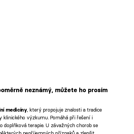
 poměrně neznámý, můžete ho prosím
, který propojuje znalosti a tradice
dní medicíny
ky klinického výzkumu. Pomáhá při řešení i
o doplňková terapie. U závažných chorob se
některých nepříjemných příznaků a zlepšit