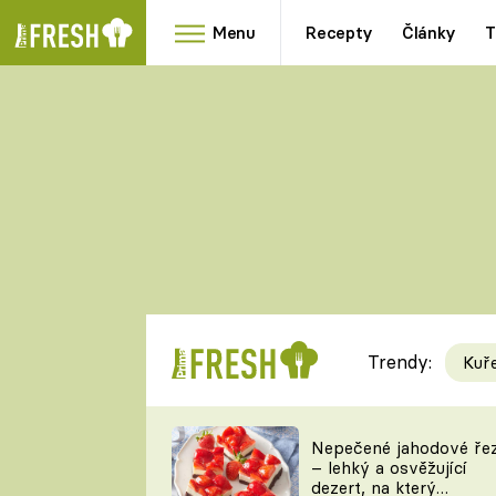
Menu
Recepty
Články
T
Oblíbené
Přílohy
recepty
HRANOLKY
HOUBY
KNEDLÍKY
DÝNĚ
KAŠE
RYCHLOVKY
Trendy:
Kuř
Populární
Videorecept
Nepečené jahodové ře
– lehký a osvěžující
kuchaři
dezert, na který
TEĎ VAŘÍ ŠÉF!