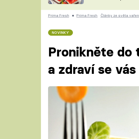
nepotřebujete troubu
ZDENĚK
ČESKO NA TALÍŘI
POHLREICH
Prima Fresh
■
Prima Fresh
Články ze světa vařen
KAROLÍNA,
JAROSLAV SAPÍK
DOMÁCÍ
NOVINKY
KUCHAŘKA
KAROLÍNA
KAMBERSKÁ
Pronikněte do 
a zdraví se vás