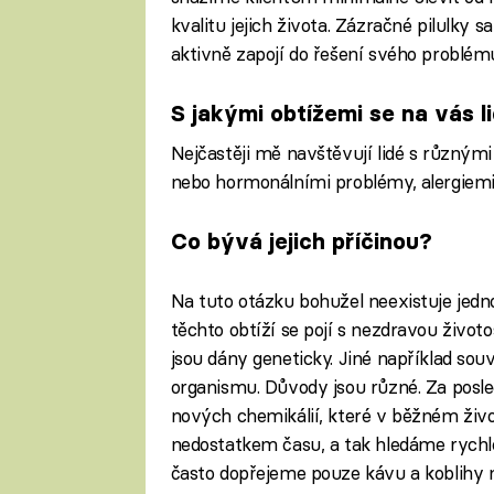
kvalitu jejich života. Zázračné pilulky 
aktivně zapojí do řešení svého problému
S jakými obtížemi se na vás li
Nejčastěji mě navštěvují lidé s různým
nebo hormonálními problémy, alergiemi
Co bývá jejich příčinou?
Na tuto otázku bohužel neexistuje jed
těchto obtíží se pojí s nezdravou živo
jsou dány geneticky. Jiné například sou
organismu. Důvody jsou různé. Za posled
nových chemikálií, které v běžném živ
nedostatkem času, a tak hledáme rychlé 
často dopřejeme pouze kávu a koblihy n