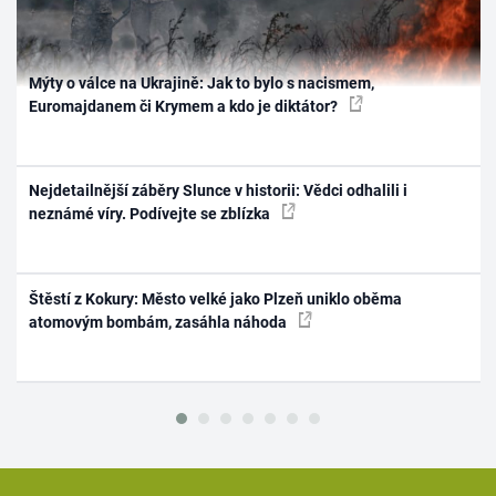
Mýty o válce na Ukrajině: Jak to bylo s nacismem,
Euromajdanem či Krymem a kdo je diktátor?
Nejdetailnější záběry Slunce v historii: Vědci odhalili i
neznámé víry. Podívejte se zblízka
Štěstí z Kokury: Město velké jako Plzeň uniklo oběma
atomovým bombám, zasáhla náhoda