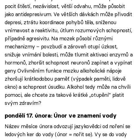
pocit štěstí, nezávislost, větší odvahu, může působit
jako antidepresivum. Ve větších dávkách může přivodit
depresi, ztrátu koordinace pohybů těla, sníženou
vnímavost a reaktivitu, útlum rozumových schopností,
případně agresivitu. Na mozek působí různými
mechanizmy – povzbudí a zároveň otupí úzkost,
snižuje vnímání bolesti, může tlumit aktivaci enzymů a
hormonů, zhoršit schopnost neuronů zapínat a vypínat
geny. Ovlivněním funkce mozku alkoholické nápoje
zhoršují krátkodobou paměť (výpadek paměti, lidově
okno) a schopnost úsudku. Alkohol tedy může na chvíli
pomoci, ale chcete za takové krátké „otupění“ platit
svým zdravím?
pondělí 17. února: Únor ve znamení vody
Název měsíce února odvozují jazykovědci od noření se
ledových ker do vody (únor = nořit se). Vy se do vody