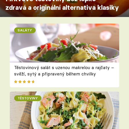
zdravá a originální alternativa klasiky
SALÁTY
Těstovinový salát s uzenou makrelou a rajčaty –
svěží, sytý a připravený během chvilky
TĚSTOVINY