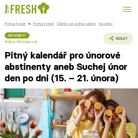
Prima Fresh
■
Prima Fresh
Články ze světa vaření
Novinky
Kuře
Polévky k večeři
Rychlé večeře
Trendy:
NOVINKY
SDÍLET
Klára Michalová
Česká kuchyně
Čokoláda
Pitný kalendář pro únorové
abstinenty aneb Suchej únor
den po dni (15. – 21. února)
Témata
Recepty
Články
TV Program