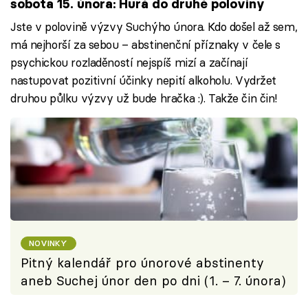
sobota 15. února: Hurá do druhé poloviny
Jste v polovině výzvy Suchýho února. Kdo došel až sem,
má nejhorší za sebou – abstinenční příznaky v čele s
psychickou rozladěností nejspíš mizí a začínají
nastupovat pozitivní účinky nepití alkoholu. Vydržet
druhou půlku výzvy už bude hračka :). Takže čin čin!
NOVINKY
Pitný kalendář pro únorové abstinenty
aneb Suchej únor den po dni (1. – 7. února)