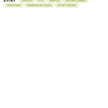
ŠTÍTKY
ZDRAVÍ
PITÍ
NÁPOJ
SUCHEJ ÚNOR
TEKUTINA
MINERÁLNÍ VODA
PITNÝ REŽIM