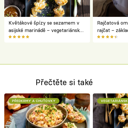
Květákové špízy se sezamem v
Rajčatová om
asijské marinádě – vegetariánská
rajčat – zákla
chuťovka z grilu
Přečtěte si také
PŘEDKRMY A CHUŤOVKY
VEGETARIÁNSK