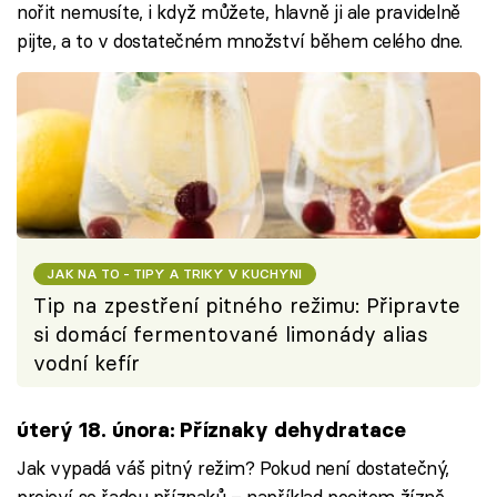
nořit nemusíte, i když můžete, hlavně ji ale pravidelně
pijte, a to v dostatečném množství během celého dne.
JAK NA TO - TIPY A TRIKY V KUCHYNI
Tip na zpestření pitného režimu: Připravte
si domácí fermentované limonády alias
vodní kefír
úterý 18. února: Příznaky dehydratace
Jak vypadá váš pitný režim? Pokud není dostatečný,
projeví se řadou příznaků – například pocitem žízně