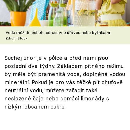
Škola vaření
Recepty z TV
Vodu můžete ochutit citrusovou šťávou nebo bylinkami
Speciál: Cuketa
Zdroj: iStock
Těhotnej kuchař
Suchej únor je v půlce a před námi jsou
Sledujte prima+
poslední dva týdny. Základem pitného režimu
by měla být pramenitá voda, doplněná vodou
Přihlášení
minerální. Pokud je pro vás těžké pít chuťově
neutrální vodu, můžete zařadit také
neslazené čaje nebo domácí limonády s
Sledujte nás
nízkým obsahem cukru.