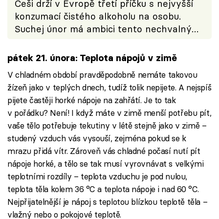
Češi drží v Evropě třetí příčku s nejvyšší
konzumací čistého alkoholu na osobu.
Suchej únor má ambici tento nechvalný
výsledek změnit
pátek 21. února: Teplota nápojů v zimě
V chladném období pravděpodobně nemáte takovou
žízeň jako v teplých dnech, tudíž tolik nepijete. A nejspíš
pijete častěji horké nápoje na zahřátí. Je to tak
v pořádku? Není! I když máte v zimě menší potřebu pít,
vaše tělo potřebuje tekutiny v létě stejně jako v zimě –
studený vzduch vás vysouší, zejména pokud se k
mrazu přidá vítr. Zároveň vás chladné počasí nutí pít
nápoje horké, a tělo se tak musí vyrovnávat s velkými
teplotními rozdíly – teplota vzduchu je pod nulou,
teplota těla kolem 36 °C a teplota nápoje i nad 60 °C.
Nejpřijatelnější je nápoj s teplotou blízkou teplotě těla –
vlažný nebo o pokojové teplotě.