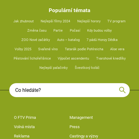
Populární témata
Jak zhubnout
Nejlepší filmy 2024
Nejlepší horory
TV program
Změna času
Partie
Počasí
Kdy budou volby
ZOO Nové začátky
Auto – katalog
7 pádů Honzy Dědka
Volby 2025
Svařené víno
Tatarák podle Pohlreicha
Aloe vera
Pěstování lichořeřišnice
Výpočet ascendentu
Tvarohové knedlíky
Nejlepší palačinky
Švestkový koláč
O FTV Prima
Management
Volná místa
Press
Reklama
Castingy a výzvy