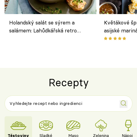
Holandský salát se sýrem a
Květákové šp
salámem: Lahůdkářská retro
asijské marin
klasika, která chutná stejně skvěle
chuťovka z gr
jako dřív
Recepty
Těstoviny
Sladké
Maso
Zelenina
Nápoje