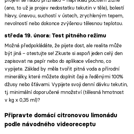
(ano, to už je projev nedostatku tekutin v těle), bolestí
hlavy, únavou, suchostí v ústech, zrychleným tepem,
nevolností nebo dokonce zvýšenou tělesnou teplotou.
středa 19. února: Test pitného režimu
Možná předpokládáte, že pijete dost, ale realita může
být jiná – otestujte se! Zkuste si aspoň jeden celý den
zapisovat na papír nebo do aplikace všechno, co
vypijete. Základ by měla tvořit pitná voda a přírodní
minerálky, které můžete doplnit čaji a ředěnými 100%
džusy nebo šťávami. Vypijete svoji denní dávku tekutin,
tj. minimální doporučené množství (tělesná hmotnost
v kg x 0,35 ml)?
Připravte domácí citronovou limonádu
podle návodného videoreceptu