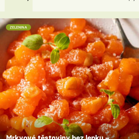
ZELENINA
Mrkvové těstoviny bez lepku –