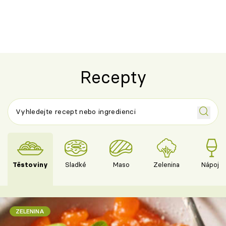
novém pojetí
Olivera
Recepty
Těstoviny
Sladké
Maso
Zelenina
Nápoje
ZELENINA