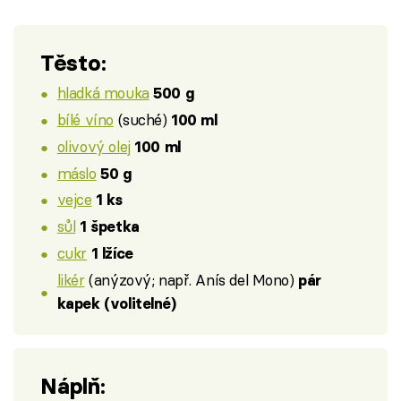
Těsto:
hladká mouka
500 g
bílé víno
(suché)
100 ml
olivový olej
100 ml
máslo
50 g
vejce
1 ks
sůl
1 špetka
cukr
1 lžíce
likér
(anýzový; např. Anís del Mono)
pár
kapek (volitelné)
Náplň: