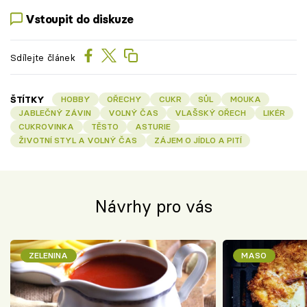
Vstoupit do diskuze
Sdílejte článek
ŠTÍTKY
HOBBY
OŘECHY
CUKR
SŮL
MOUKA
JABLEČNÝ ZÁVIN
VOLNÝ ČAS
VLAŠSKÝ OŘECH
LIKÉR
CUKROVINKA
TĚSTO
ASTURIE
ŽIVOTNÍ STYL A VOLNÝ ČAS
ZÁJEM O JÍDLO A PITÍ
Návrhy pro vás
ZELENINA
MASO