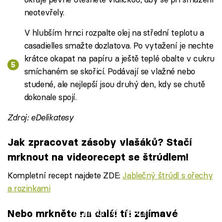
neotevřely.
V hlubším hrnci rozpalte olej na střední teplotu a
casadielles smažte dozlatova. Po vytažení je nechte
krátce okapat na papíru a ještě teplé obalte v cukru
smíchaném se skořicí. Podávají se vlažné nebo
studené, ale nejlepší jsou druhý den, kdy se chutě
dokonale spojí.
Zdroj: eDelikatesy
Jak zpracovat zásoby vlašáků? Stačí
mrknout na videorecept se štrúdlem!
Kompletní recept najdete ZDE:
Jablečný štrúdl s ořechy
a rozinkami
Failed to fetch
Nebo mrkněte na další tři zajímavé