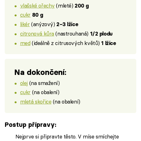
vlašské ořechy
(mleté)
200 g
cukr
80 g
likér
(anýzový)
2–3 lžíce
citronová kůra
(nastrouhaná)
1/2 plodu
med
(ideálně z citrusových květů)
1 lžíce
Na dokončení:
olej
(na smažení)
cukr
(na obalení)
mletá skořice
(na obalení)
Postup přípravy:
Nejprve si připravte těsto. V míse smíchejte