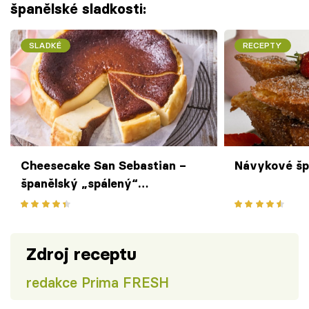
španělské sladkosti:
SLADKÉ
RECEPTY
Cheesecake San Sebastian –
Návykové špa
španělský „spálený“
cheesecake s dokonale
krémovým středem
Zdroj receptu
redakce Prima FRESH