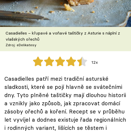
Škola vaření
Recepty z TV
Casadielles – křupavé a voňavé taštičky z Asturie s náplní z
Speciál: Cuketa
vlašských ořechů
Zdroj: eDelikatesy
Těhotnej kuchař
12x
Sledujte prima+
Casadielles patří mezi tradiční asturské
Přihlášení
sladkosti, které se pojí hlavně se svátečními
dny. Tyto plněné taštičky mají dlouhou historii
a vznikly jako způsob, jak zpracovat domácí
Sledujte nás
zásoby ořechů a koření. Recept se v průběhu
let vyvíjel a dodnes existuje řada regionálních
i rodinných variant, lišících se těstem i