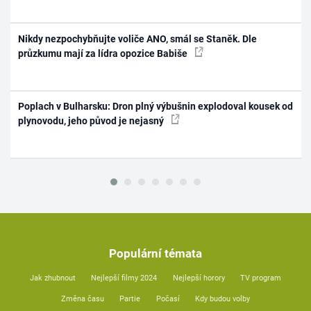
Nikdy nezpochybňujte voliče ANO, smál se Staněk. Dle
průzkumu mají za lídra opozice Babiše
Poplach v Bulharsku: Dron plný výbušnin explodoval kousek od
plynovodu, jeho původ je nejasný
Populární témata
Jak zhubnout
Nejlepší filmy 2024
Nejlepší horory
TV program
Změna času
Partie
Počasí
Kdy budou volby