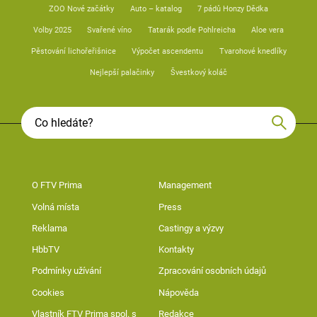
ZOO Nové začátky
Auto – katalog
7 pádů Honzy Dědka
Volby 2025
Svařené víno
Tatarák podle Pohlreicha
Aloe vera
Pěstování lichořeřišnice
Výpočet ascendentu
Tvarohové knedlíky
Nejlepší palačinky
Švestkový koláč
O FTV Prima
Management
Volná místa
Press
Reklama
Castingy a výzvy
HbbTV
Kontakty
Podmínky užívání
Zpracování osobních údajů
Cookies
Nápověda
Vlastník FTV Prima spol. s
Redakce