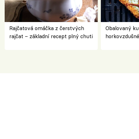
Rajčatová omáčka z čerstvých
Obalovaný kuř
rajčat – základní recept plný chuti
horkovzdušné 
novém pojetí
Olivera