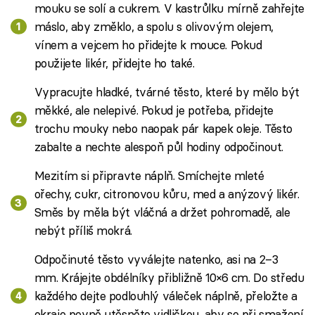
mouku se solí a cukrem. V kastrůlku mírně zahřejte
máslo, aby změklo, a spolu s olivovým olejem,
vínem a vejcem ho přidejte k mouce. Pokud
použijete likér, přidejte ho také.
Vypracujte hladké, tvárné těsto, které by mělo být
měkké, ale nelepivé. Pokud je potřeba, přidejte
trochu mouky nebo naopak pár kapek oleje. Těsto
zabalte a nechte alespoň půl hodiny odpočinout.
Mezitím si připravte náplň. Smíchejte mleté
ořechy, cukr, citronovou kůru, med a anýzový likér.
Směs by měla být vláčná a držet pohromadě, ale
nebýt příliš mokrá.
Odpočinuté těsto vyválejte natenko, asi na 2–3
mm. Krájejte obdélníky přibližně 10×6 cm. Do středu
každého dejte podlouhlý váleček náplně, přeložte a
okraje pevně utěsněte vidličkou, aby se při smažení