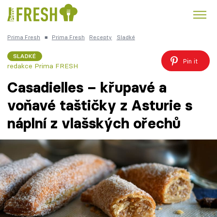
Prima Fresh
■
Prima Fresh
Recepty
Sladké
Kuře
Polévky k večeři
Rychlé večeře
Trendy:
SLADKÉ
Pin it
redakce Prima FRESH
Česká kuchyně
Čokoláda
Casadielles – křupavé a
voňavé taštičky z Asturie s
náplní z vlašských ořechů
Témata
Recepty
Články
TV Program