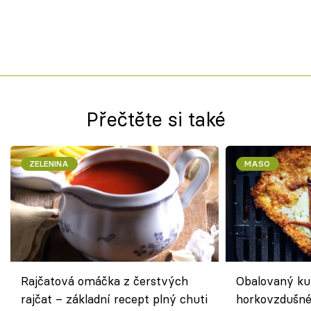
Přečtěte si také
ZELENINA
MASO
Rajčatová omáčka z čerstvých
Obalovaný kuř
rajčat – základní recept plný chuti
horkovzdušné 