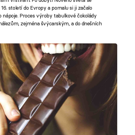
6. století do Evropy a pomalu si ji začalo
 nápoje. Proces výroby tabulkové čokolády
vynálezům, zejména švýcarským, a do dnešních