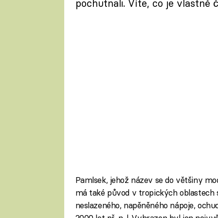
pochutnali. Víte, co je vlastně
Pamlsek, jehož název se do většiny mod
má také původ v tropických oblastech s
neslazeného, napěněného nápoje, ochuco
2000 let př. n. l. Vyhrazen byl jen nej