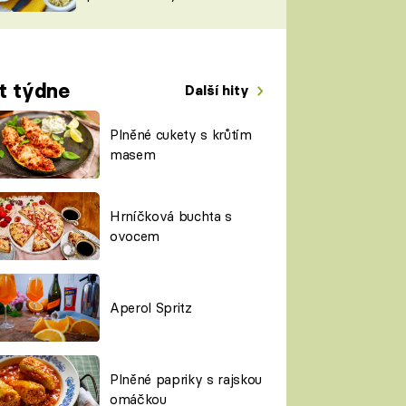
TORKY
ESH
t týdne
Další hity
Plněné cukety s krůtím
masem
Hrníčková buchta s
ovocem
Aperol Spritz
Plněné papriky s rajskou
omáčkou