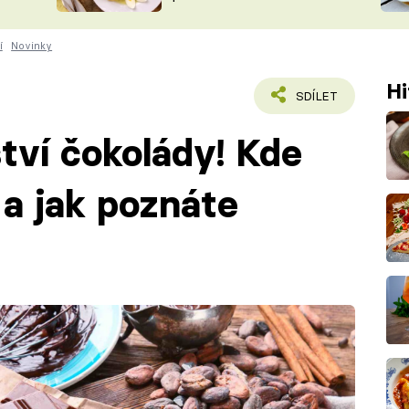
ŠÉFREDAK
VYCHYTÁVKY
í
Novinky
SOUTĚŽ FR
NA NÁKUPECH
ČASOPIS
Hi
SDÍLET
tví čokolády! Kde
 a jak poznáte