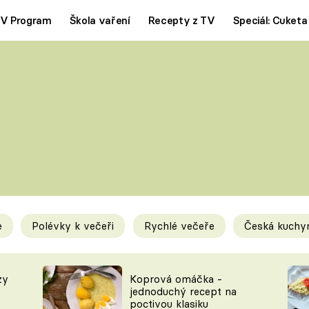
V Program
Škola vaření
Recepty z TV
Speciál: Cuketa
Polévky
Saláty
ČESKÁ KLASIKA
TĚSTOVIN
SILNÉ VÝVARY
SLADKÉ
KRÉMOVÉ
BEZMASÁ J
e
Polévky k večeři
Rychlé večeře
Česká kuchy
y
Tipy a triky
Novink
zy
Koprová omáčka -
jednoduchý recept na
poctivou klasiku
KAM ZA JÍDLEM
BLOG