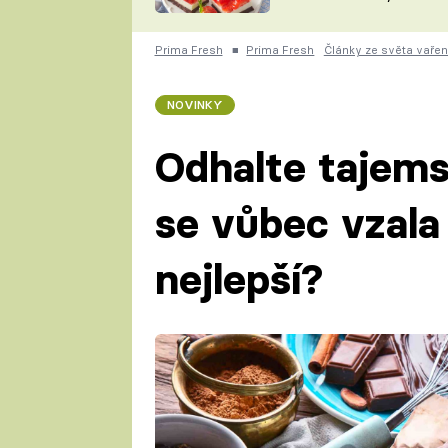
nepotřebujete troubu
ZDENĚK
ČESKO NA TALÍŘI
POHLREICH
Prima Fresh
■
Prima Fresh
Články ze světa vařen
KAROLÍNA,
JAROSLAV SAPÍK
DOMÁCÍ
NOVINKY
KUCHAŘKA
KAROLÍNA
KAMBERSKÁ
Odhalte tajems
se vůbec vzala
nejlepší?