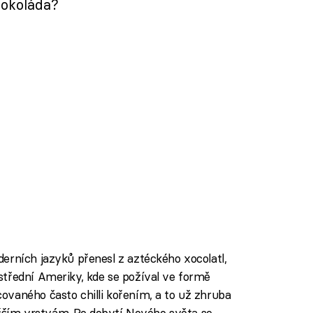
 čokoláda?
erních jazyků přenesl z aztéckého xocolatl,
třední Ameriky, kde se požíval ve formě
vaného často chilli kořením, a to už zhruba
vyšším vrstvám. Po dobytí Nového světa se