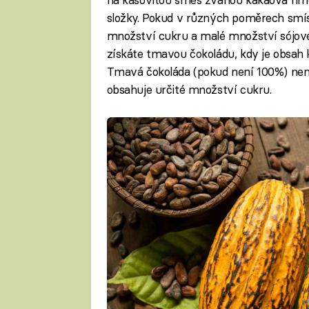
složky. Pokud v různých poměrech smísí
množství cukru a malé množství sójovéh
získáte tmavou čokoládu, kdy je obsah
Tmavá čokoláda (pokud není 100%) nen
obsahuje určité množství cukru.