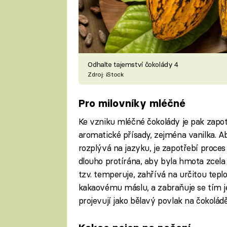
Odhalte tajemství čokolády 4
Zdroj: iStock
Pro milovníky mléčné
Ke vzniku mléčné čokolády je pak zapot
aromatické přísady, zejména vanilka. Ab
rozplývá na jazyku, je zapotřebí proces
dlouho protírána, aby byla hmota zcela
tzv. temperuje, zahřívá na určitou teplot
kakaovému máslu, a zabraňuje se tím je
projevují jako bělavý povlak na čokoládě