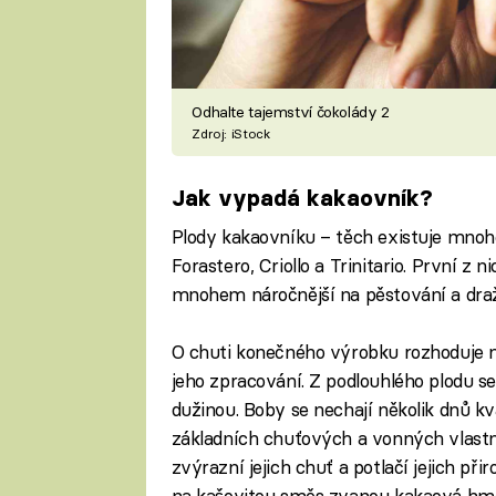
Odhalte tajemství čokolády 2
Zdroj: iStock
Jak vypadá kakaovník?
Plody kakaovníku – těch existuje mnoho 
Forastero, Criollo a Trinitario. První z 
mnohem náročnější na pěstování a dra
O chuti konečného výrobku rozhoduje n
jeho zpracování. Z podlouhlého plodu s
dužinou. Boby se nechají několik dnů kv
základních chuťových a vonných vlastno
zvýrazní jejich chuť a potlačí jejich p
na kašovitou směs zvanou kakaová hmot