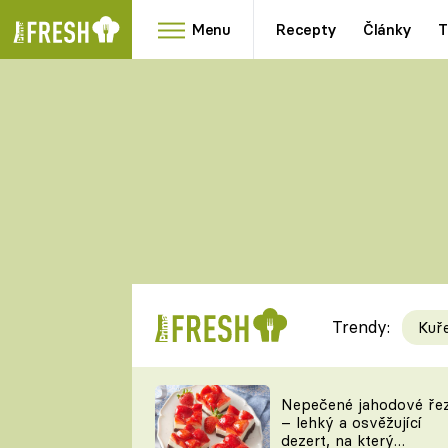
Menu
Recepty
Články
T
Oblíbené
Přílohy
recepty
HRANOLKY
HOUBY
KNEDLÍKY
DÝNĚ
KAŠE
RYCHLOVKY
Trendy:
Kuř
Populární
Videorecept
Nepečené jahodové ře
– lehký a osvěžující
kuchaři
dezert, na který
TEĎ VAŘÍ ŠÉF!