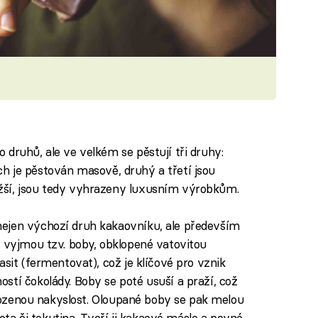
druhů, ale ve velkém se pěstují tři druhy:
nich je pěstován masově, druhý a třetí jsou
žší, jsou tedy vyhrazeny luxusním výrobkům.
ejen výchozí druh kakaovníku, ale především
e vyjmou tzv. boby, obklopené vatovitou
asit (fermentovat), což je klíčové pro vznik
stí čokolády. Boby se poté usuší a praží, což
řirozenou nakyslost. Oloupané boby se pak melou
a či tekutina. Tvoří ji kakaové máslo a pevné