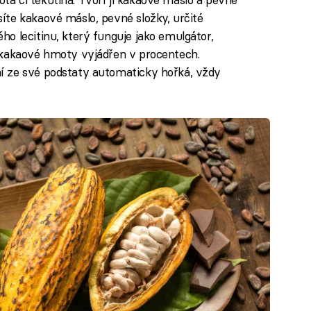
te kakaové máslo, pevné složky, určité
o lecitinu, který funguje jako emulgátor,
 kakaové hmoty vyjádřen v procentech.
í ze své podstaty automaticky hořká, vždy