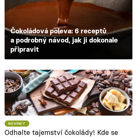
Škola vaření
Recepty z TV
Čokoládová poleva: 6 receptů
Speciál: Cuketa
a podrobný návod, jak ji dokonale
připravit
Těhotnej kuchař
Sledujte prima+
Přihlášení
Sledujte nás
NOVINKY
Odhalte tajemství čokolády! Kde se