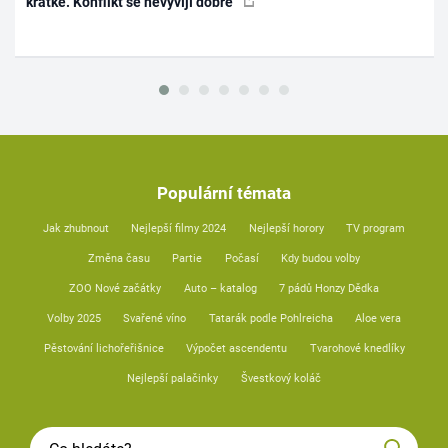
krátké. Konflikt se nevyvíjí dobře
Populární témata
Jak zhubnout
Nejlepší filmy 2024
Nejlepší horory
TV program
Změna času
Partie
Počasí
Kdy budou volby
ZOO Nové začátky
Auto – katalog
7 pádů Honzy Dědka
Volby 2025
Svařené víno
Tatarák podle Pohlreicha
Aloe vera
Pěstování lichořeřišnice
Výpočet ascendentu
Tvarohové knedlíky
Nejlepší palačinky
Švestkový koláč