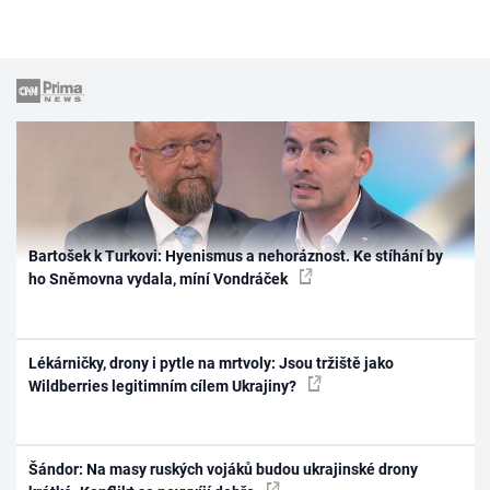
Bartošek k Turkovi: Hyenismus a nehoráznost. Ke stíhání by
ho Sněmovna vydala, míní Vondráček
Lékárničky, drony i pytle na mrtvoly: Jsou tržiště jako
Wildberries legitimním cílem Ukrajiny?
Šándor: Na masy ruských vojáků budou ukrajinské drony