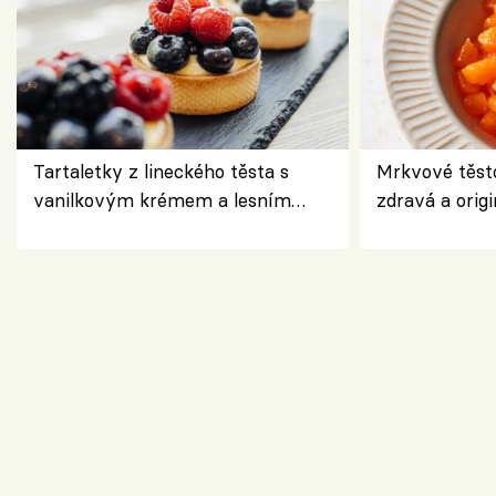
Tartaletky z lineckého těsta s
Mrkvové těst
vanilkovým krémem a lesním
zdravá a origi
ovocem podle Bread Society
klasiky