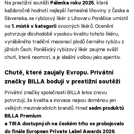
Na prestižní soutěži
, která
Pálenka roku 2025
každoročně hodnotí nejlepší řemeslné lihoviny z Česka a
Slovenska, se rybízový likér z Lihovaru Poněšice umístil
na
ovocných likérů. Ocenění
1. místě v kategorii
potvrzuje dlouhodobě vysokou kvalitu tohoto likéru,
vyráběného tradiční macerací plodů černého rybízu z
jižních Čech. Poněšický rybízový likér zaujme svěží
chutí, která neomrzí, a je ideální volbou jako aperitiv.
Chutě, které zaujaly Evropu. Privátní
značky BILLA bodují v prestižní soutěži
Privátní značky společnosti BILLA letos znovu
potvrzují, že kvalita a inovace nejsou doménou jen
velkých mezinárodních brandů. Hned
sedm produktů
BILLA Premium
a TIRA dostupných na českém trhu se probojovalo
.
do finále European Private Label Awards 2026