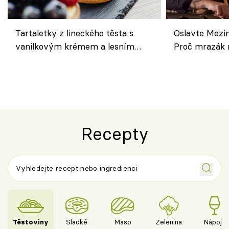
Tartaletky z lineckého těsta s
Oslavte Mezin
vanilkovým krémem a lesním
Proč mrazák n
ovocem podle Bread Society
horku vsadit 
Recepty
Těstoviny
Sladké
Maso
Zelenina
Nápoje