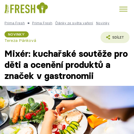
Prima Fresh
■
Prima Fresh
Články ze světa vaření
Novinky
Kuře
Polévky k večeři
Rychlé večeře
Trendy:
NOVINKY
SDÍLET
Tereza Pánková
Česká kuchyně
Čokoláda
Mixér: kuchařské soutěže pro
děti a ocenění produktů a
značek v gastronomii
Témata
Recepty
Články
TV Program