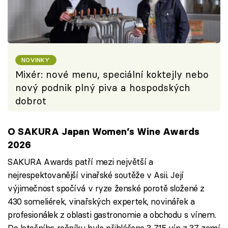
NOVINKY
Mixér: nové menu, speciální koktejly nebo
nový podnik plný piva a hospodských
dobrot
O SAKURA Japan Women’s Wine Awards
2026
SAKURA Awards patří mezi největší a
nejrespektovanější vinařské soutěže v Asii. Její
výjimečnost spočívá v ryze ženské porotě složené z
430 someliérek, vinařských expertek, novinářek a
profesionálek z oblasti gastronomie a obchodu s vínem.
Do letošního ročníku bylo přihlášeno 3 715 vín z 37 zemí