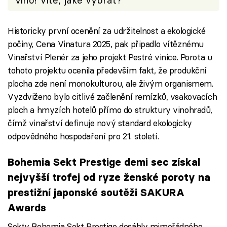
víno! Víte, jaké vybrat?
Historicky první ocenění za udržitelnost a ekologické
počiny, Cena Vinatura 2025, pak připadlo vítěznému
Vinařství Plenér za jeho projekt Pestré vinice. Porota u
tohoto projektu ocenila především fakt, že produkční
plocha zde není monokulturou, ale živým organismem.
Vyzdviženo bylo citlivé začlenění remízků, vsakovacích
ploch a hmyzích hotelů přímo do struktury vinohradů,
čímž vinařství definuje nový standard ekologicky
odpovědného hospodaření pro 21. století.
Bohemia Sekt Prestige demi sec získal
nejvyšší trofej od ryze ženské poroty na
prestižní japonské soutěži SAKURA
Awards
Sekty Bohemia Sekt Prestige dosáhly mimořádného