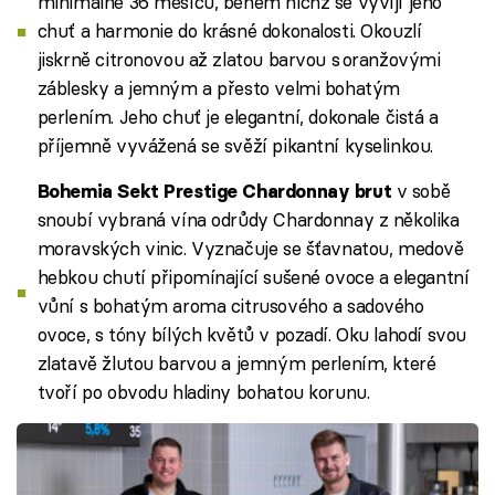
minimálně 36 měsíců, během nichž se vyvíjí jeho
chuť a harmonie do krásné dokonalosti. Okouzlí
jiskrně citronovou až zlatou barvou s oranžovými
záblesky a jemným a přesto velmi bohatým
perlením. Jeho chuť je elegantní, dokonale čistá a
příjemně vyvážená se svěží pikantní kyselinkou.
v sobě
Bohemia Sekt Prestige Chardonnay brut
snoubí vybraná vína odrůdy Chardonnay z několika
moravských vinic. Vyznačuje se šťavnatou, medově
hebkou chutí připomínající sušené ovoce a elegantní
vůní s bohatým aroma citrusového a sadového
ovoce, s tóny bílých květů v pozadí. Oku lahodí svou
zlatavě žlutou barvou a jemným perlením, které
tvoří po obvodu hladiny bohatou korunu.