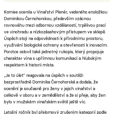
Komise ocenila u Vinařství Plenér, vedeného enoložkou
Dominikou Černohorskou, především vzácnou
rovnováhu mezi odbornou vzdělaností, trpělivou prací
ve vinohradu a nízkozásahovým přístupem ve sklepě.
Úspěch stojí na odpovědnosti k přírodnímu prostoru,
využívání biologické ochrany a otevřenosti k inovacím.
Porotce oslovil také jednotný rukopis, který propojuje
charakter vína s upřímnou komunikací a hlubokým
respektem k historii místa.
„Je to úlet“ reagovala na úspěch v soutěži
bezprostředně Dominika Černohorská a dodala, že
ocenění je současně pro ženy v jejich vinařství a
celkově v oboru a v zemědělství a že si přeje, aby žen
bylo v mužském vinařském světě ještě víc.
Letošní ročník byl přelomový zrušením kategorií podle