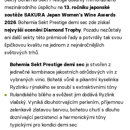
mezinárodního úspěchu na
13. ročníku japonské
soutěže SAKURA Japan Women’s Wine Awards
. Bohemia Sekt Prestige demi sec zde získal
2026
. Pozadu nezůstaly
nejvyšší ocenění Diamond Trophy
ani další sekty této prémiové řady a potvrdily tak svou
špičkovou kvalitu na jednom z nejnáročnějších
světových trhů.
je stvořen z
Bohemia Sekt Prestige demi sec
jedinečné kombinace jakostních odrůdových vín z
vybraných vinic. Bohatá vůně a pikantní kyselinka
Ryzlinku rýnského se snoubí s extraktivními tóny
Rulandského bílého a svěžest jim dodává Ryzlink
vlašský. Vyniká dlouhotrvajícím perlením, příjemnou
zelenkavě zlatavou barvou, bohatou chutí s dlouho
doznívající perzistencí a harmonickými tóny
typickými pro kondici demi sec.