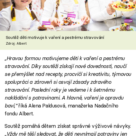
Soutěž děti motivuje k vaření a pestrému stravování
Zdroj: Albert
„Hravou formou motivujeme děti k vaření a pestrému
stravování. Díky soutěži získají nové dovednosti, naučí
se přemýšlet nad recepty, procvičí si kreativitu, týmovou
spolupráci a zároveň si osvojí zásady zdravého
stravování. Poslední roky je vedeme i k šetrnému
nakládání s potravinami. A hlavně, vaření je opravdu
baví,“
říká Alena Paldusová, manažerka Nadačního
fondu Albert.
Soutěž pomáhá dětem získat správné výživové návyky.
„Vždy mě těší sledovat, že děti nevnímají potraviny jen