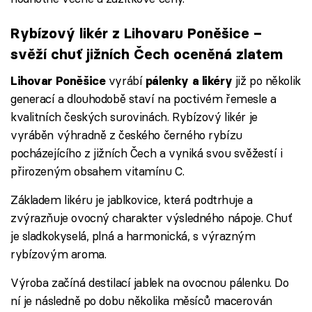
Rybízový likér z Lihovaru Poněšice –
svěží chuť jižních Čech oceněná zlatem
vyrábí
již po několik
Lihovar Poněšice
pálenky a likéry
generací a dlouhodobě staví na poctivém řemesle a
kvalitních českých surovinách. Rybízový likér je
vyráběn výhradně z českého černého rybízu
pocházejícího z jižních Čech a vyniká svou svěžestí i
přirozeným obsahem vitamínu C.
Základem likéru je jablkovice, která podtrhuje a
zvýrazňuje ovocný charakter výsledného nápoje. Chuť
je sladkokyselá, plná a harmonická, s výrazným
rybízovým aroma.
Výroba začíná destilací jablek na ovocnou pálenku. Do
ní je následně po dobu několika měsíců macerován