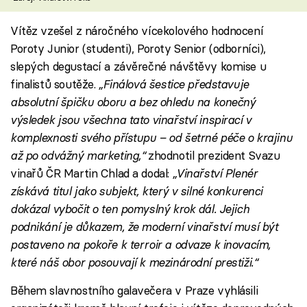
Vítěz vzešel z náročného vícekolového hodnocení
Poroty Junior (studenti), Poroty Senior (odborníci),
slepých degustací a závěrečné návštěvy komise u
finalistů soutěže.
„Finálová šestice představuje
absolutní špičku oboru a bez ohledu na konečný
výsledek jsou všechna tato vinařství inspirací v
komplexnosti svého přístupu – od šetrné péče o krajinu
až po odvážný marketing,“
zhodnotil prezident Svazu
vinařů ČR Martin Chlad a dodal:
„Vinařství Plenér
získává titul jako subjekt, který v silné konkurenci
dokázal vybočit o ten pomyslný krok dál. Jejich
podnikání je důkazem, že moderní vinařství musí být
postaveno na pokoře k terroir a odvaze k inovacím,
které náš obor posouvají k mezinárodní prestiži.“
Během slavnostního galavečera v Praze vyhlásili