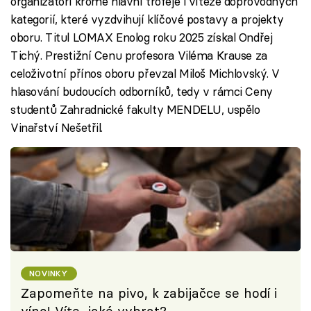
organizátoři kromě hlavní trofeje i vítěze doprovodných
kategorií, které vyzdvihují klíčové postavy a projekty
oboru. Titul LOMAX Enolog roku 2025 získal Ondřej
Tichý. Prestižní Cenu profesora Viléma Krause za
celoživotní přínos oboru převzal Miloš Michlovský. V
hlasování budoucích odborníků, tedy v rámci Ceny
studentů Zahradnické fakulty MENDELU, uspělo
Vinařství Nešetřil.
NOVINKY
Zapomeňte na pivo, k zabijačce se hodí i