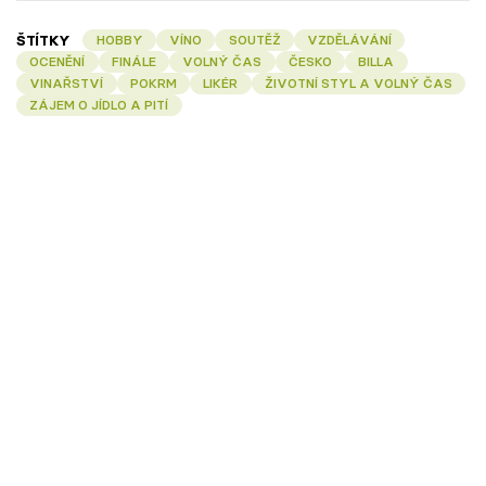
ŠTÍTKY
HOBBY
VÍNO
SOUTĚŽ
VZDĚLÁVÁNÍ
OCENĚNÍ
FINÁLE
VOLNÝ ČAS
ČESKO
BILLA
VINAŘSTVÍ
POKRM
LIKÉR
ŽIVOTNÍ STYL A VOLNÝ ČAS
ZÁJEM O JÍDLO A PITÍ