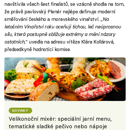
navštívila všech šest finalistů, se vzácně shodla na tom,
že právě pavlovský Plenér nejlépe definuje moderní
směřování českého a moravského vinařství. „
Na
letošním Vinařství roku oceňuji tichou, leč neúprosnou
sílu, která postupně sbližuje extrémy a mění názory
ostatních
,“ uvedla na adresu vítěze Klára Kollárová,
předsedkyně hodnotící komise.
NOVINKY
Velikonoční mixér: speciální jarní menu,
tematické sladké pečivo nebo nápoje