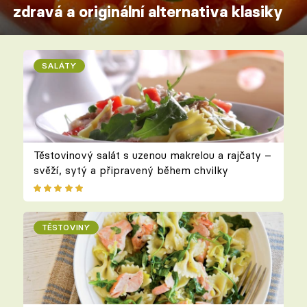
zdravá a originální alternativa klasiky
SALÁTY
Těstovinový salát s uzenou makrelou a rajčaty –
svěží, sytý a připravený během chvilky
TĚSTOVINY