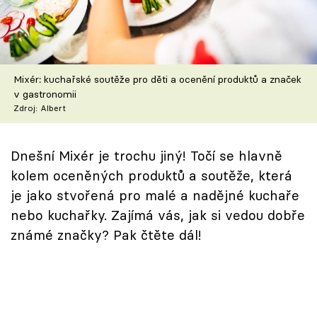
Škola vaření
Recepty z TV
Mixér: kuchařské soutěže pro děti a ocenění produktů a značek
Speciál: Cuketa
v gastronomii
Zdroj: Albert
Těhotnej kuchař
Sledujte prima+
Dnešní Mixér je trochu jiný! Točí se hlavně
kolem oceněných produktů a soutěže, která
je jako stvořená pro malé a nadějné kuchaře
Přihlášení
nebo kuchařky. Zajímá vás, jak si vedou dobře
známé značky? Pak čtěte dál!
Sledujte nás