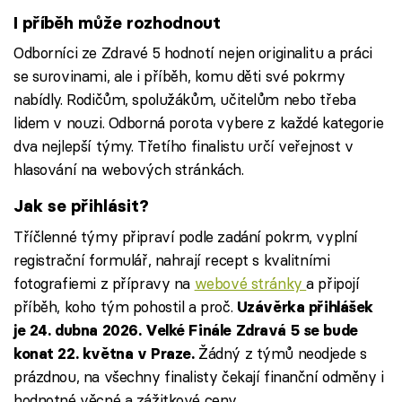
I příběh může rozhodnout
Odborníci ze Zdravé 5 hodnotí nejen originalitu a práci
se surovinami, ale i příběh, komu děti své pokrmy
nabídly. Rodičům, spolužákům, učitelům nebo třeba
lidem v nouzi. Odborná porota vybere z každé kategorie
dva nejlepší týmy. Třetího finalistu určí veřejnost v
hlasování na webových stránkách.
Jak se přihlásit?
Tříčlenné týmy připraví podle zadání pokrm, vyplní
registrační formulář, nahrají recept s kvalitními
fotografiemi z přípravy na
webové stránky
a připojí
příběh, koho tým pohostil a proč.
Uzávěrka přihlášek
je 24. dubna 2026. Velké Finále Zdravá 5 se bude
Žádný z týmů neodjede s
konat 22. května v Praze.
prázdnou, na všechny finalisty čekají finanční odměny i
hodnotné věcné a zážitkové ceny.