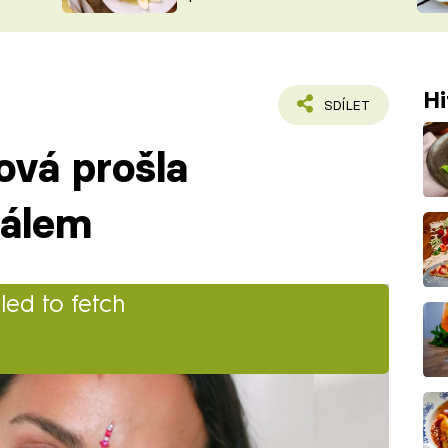
ŠÉFREDAK
VYCHYTÁVKY
SOUTĚŽ FR
NA NÁKUPECH
ČASOPIS
Hi
SDÍLET
ová prošla
uálem
iled to fetch
nzervatoři muzikál. Jejím povoláním
erečka a modelka.