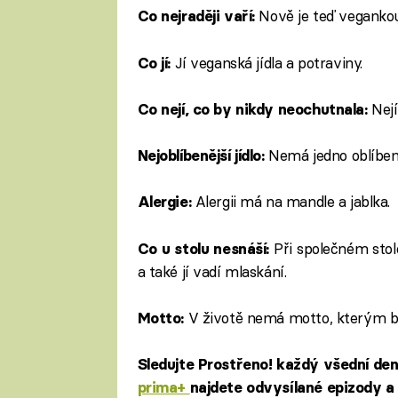
Nově je teď vegankou
Co nejraději vaří:
Jí veganská jídla a potraviny.
Co jí:
Nejí
Co nejí, co by nikdy neochutnala:
Nemá jedno oblíbené
Nejoblíbenější jídlo:
Alergii má na mandle a jablka.
Alergie:
Při společném stolo
Co u stolu nesnáší:
a také jí vadí mlaskání.
V životě nemá motto, kterým by 
Motto:
Sledujte Prostřeno! každý všední de
prima+
najdete odvysílané epizody a 