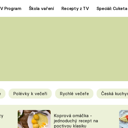
V Program
Škola vaření
Recepty z TV
Speciál: Cuketa
Polévky
Saláty
ČESKÁ KLASIKA
TĚSTOVIN
SILNÉ VÝVARY
SLADKÉ
KRÉMOVÉ
BEZMASÁ J
e
Polévky k večeři
Rychlé večeře
Česká kuchy
y
Tipy a triky
Novink
zy
Koprová omáčka -
jednoduchý recept na
poctivou klasiku
KAM ZA JÍDLEM
BLOG