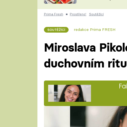
nepotřebujete troubu
ZDENĚK
ČESKO NA TALÍŘI
POHLREICH
Prima Fresh
■
Prostřeno!
Soutěžící
KAROLÍNA,
JAROSLAV SAPÍK
DOMÁCÍ
redakce Prima FRESH
SOUTĚŽÍCÍ
KUCHAŘKA
KAROLÍNA
KAMBERSKÁ
Miroslava Pikol
duchovním rit
Fa
Miroslava (31) studovala na ko
jsou influencerka, tanečnice, h