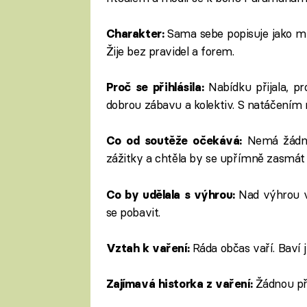
Sama sebe popisuje jako mil
Charakter:
Žije bez pravidel a forem.
Nabídku přijala, pr
Proč se přihlásila:
dobrou zábavu a kolektiv. S natáčením 
Nemá žádná
Co od soutěže očekává:
zážitky a chtěla by se upřímně zasmát 
Nad výhrou v
Co by udělala s výhrou:
se pobavit.
Ráda občas vaří. Baví j
Vztah k vaření:
Žádnou př
Zajímavá historka z vaření: