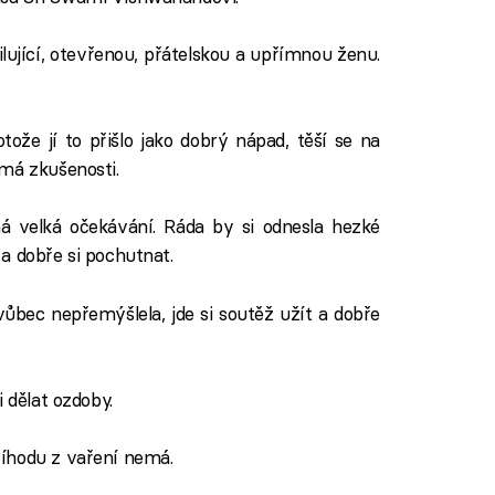
ující, otevřenou, přátelskou a upřímnou ženu.
otože jí to přišlo jako dobrý nápad, těší se na
má zkušenosti.
 velká očekávání. Ráda by si odnesla hezké
a dobře si pochutnat.
ůbec nepřemýšlela, jde si soutěž užít a dobře
i dělat ozdoby.
íhodu z vaření nemá.