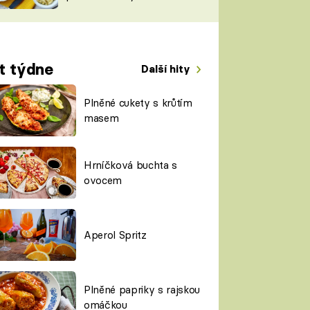
TORKY
ESH
t týdne
Další hity
Plněné cukety s krůtím
masem
Hrníčková buchta s
ovocem
Aperol Spritz
Plněné papriky s rajskou
omáčkou