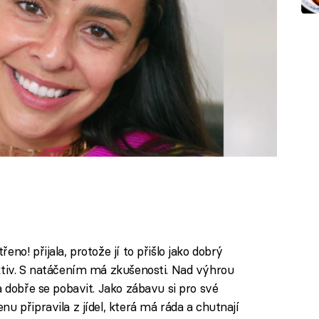
no! přijala, protože jí to přišlo jako dobrý
ktiv. S natáčením má zkušenosti. Nad výhrou
a dobře se pobavit. Jako zábavu si pro své
u připravila z jídel, která má ráda a chutnají