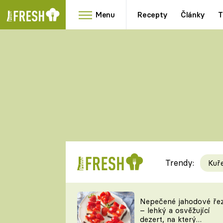
Menu
Recepty
Články
T
Oblíbené
Přílohy
recepty
HRANOLKY
HOUBY
KNEDLÍKY
DÝNĚ
KAŠE
RYCHLOVKY
Trendy:
Kuř
Populární
Videorecept
Nepečené jahodové ře
– lehký a osvěžující
kuchaři
dezert, na který
TEĎ VAŘÍ ŠÉF!