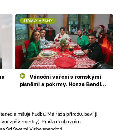
SERIÁLY A FILMY
Vánoční vaření s romskými
písněmi a pokrmy. Honza Bendig
potká svou expartnerku
 tanec a miluje hudbu. Má ráda přírodu, baví ji
tivní zpěv mantry). Prošla duchovním
sa Sri Swami Vishwanandovi.