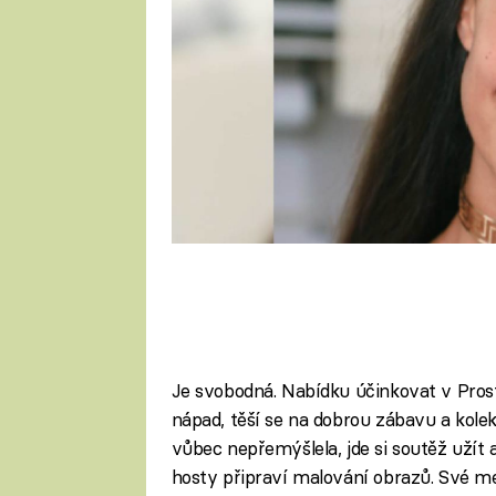
Je svobodná. Nabídku účinkovat v Prostře
nápad, těší se na dobrou zábavu a kole
vůbec nepřemýšlela, jde si soutěž užít 
hosty připraví malování obrazů. Své men