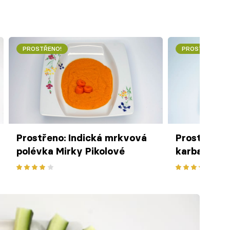
PROSTŘENO!
PROSTŘENO!
Prostřeno: Indická mrkvová
Prostřeno: 
polévka Mirky Pikolové
karbanátky 
červené ře