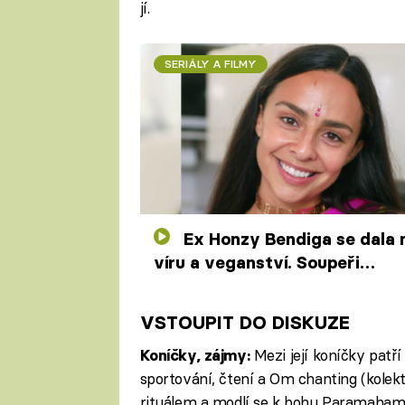
jí.
SERIÁLY A FILMY
Ex Honzy Bendiga se dala na
víru a veganství. Soupeři
vyšmejdí fotky v prádle
VSTOUPIT DO DISKUZE
Mezi její koníčky patří
Koníčky, zájmy:
sportování, čtení a Om chanting (kolek
rituálem a modlí se k bohu Paramaham