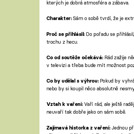
kterých je dobrá atmosféra a zábava.
Sám o sobě tvrdí, že je extr
Charakter:
Do pořadu se přihlásil
Proč se přihlásil:
trochu z hecu.
Rád zažije n
Co od soutěže očekává:
v televizi a třeba bude mít možnost po
Pokud by vyhrá
Co by udělal s výhrou:
nebo by si koupil něco absolutně nesmy
Vaří rád, ale ještě ra
Vztah k vaření:
neuvaří tak dobře jako on sám sobě.
Jednou př
Zajímavá historka z vaření: