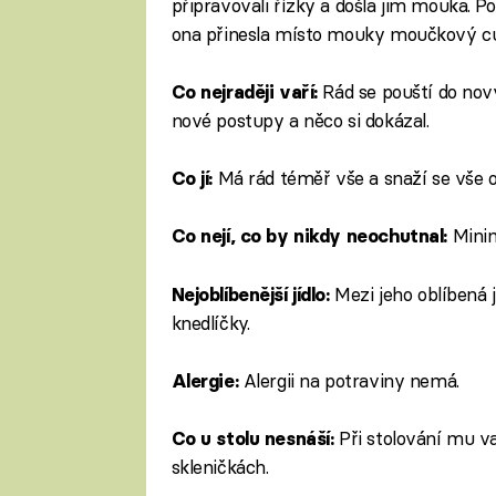
připravovali řízky a došla jim mouka. 
ona přinesla místo mouky moučkový cuk
Rád se pouští do nový
Co nejraději vaří:
nové postupy a něco si dokázal.
Má rád téměř vše a snaží se vše 
Co jí:
Mini
Co nejí, co by nikdy neochutnal:
Mezi jeho oblíbená j
Nejoblíbenější jídlo:
knedlíčky.
Alergii na potraviny nemá.
Alergie:
Při stolování mu v
Co u stolu nesnáší:
skleničkách.