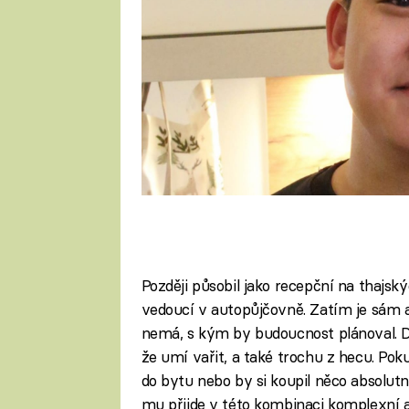
Později působil jako recepční na thajs
vedoucí v autopůjčovně. Zatím je sám a
nemá, s kým by budoucnost plánoval. Do 
že umí vařit, a také trochu z hecu. Pok
do bytu nebo by si koupil něco absolut
mu přijde v této kombinaci komplexní a n