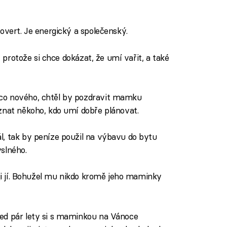
overt. Je energický a společenský.
, protože si chce dokázat, že umí vařit, a také
ěco nového, chtěl by pozdravit mamku
znat někoho, kdo umí dobře plánovat.
l, tak by peníze použil na výbavu do bytu
slného.
ději jí. Bohužel mu nikdo kromě jeho maminky
ed pár lety si s maminkou na Vánoce