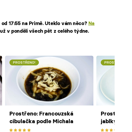
n od 17:55 na Primě. Uteklo vám něco?
Na
už v pondělí všech pět z celého týdne.
PROSTŘENO!
PROSTŘENO!
Prostřeno: Francouzská
Prostřeno:
cibulačka podle Michala
jablky ve s