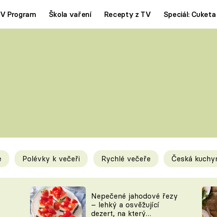
V Program
Škola vaření
Recepty z TV
Speciál: Cuketa
Polévky
Saláty
ČESKÁ KLASIKA
TĚSTOVIN
SILNÉ VÝVARY
SLADKÉ
KRÉMOVÉ
BEZMASÁ J
e
Polévky k večeři
Rychlé večeře
Česká kuchy
y
Tipy a triky
Novink
Nepečené jahodové řezy
– lehký a osvěžující
dezert, na který
KAM ZA JÍDLEM
BLOG