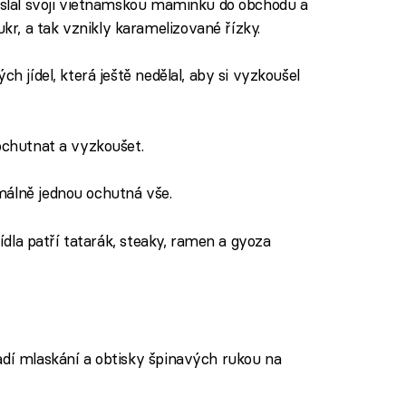
Poslal svoji vietnamskou maminku do obchodu a
r, a tak vznikly karamelizované řízky.
ch jídel, která ještě nedělal, aby si vyzkoušel
ochutnat a vyzkoušet.
málně jednou ochutná vše.
ídla patří tatarák, steaky, ramen a gyoza
adí mlaskání a obtisky špinavých rukou na