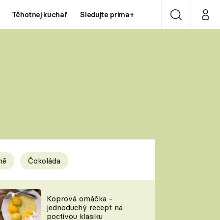
Těhotnej kuchař
Sledujte prima+
Vyhledávání
Můj p
Prima+
Y
CNN Prima NEWS
Prima ZOOM
ÍDLA
Prima LIVING
Prima Ženy
ně
Čokoláda
Prima LAJK
y
Koprová omáčka -
jednoduchý recept na
Sledujte nás
poctivou klasiku