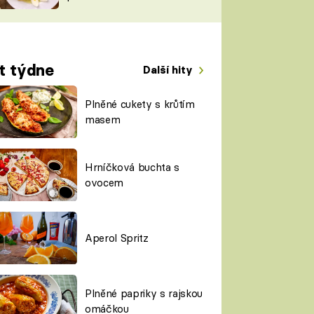
TORKY
ESH
t týdne
Další hity
Plněné cukety s krůtím
masem
Hrníčková buchta s
ovocem
Aperol Spritz
Plněné papriky s rajskou
omáčkou