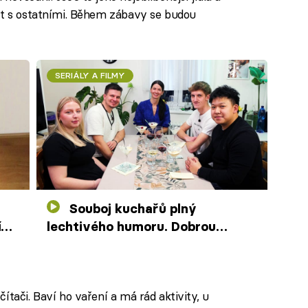
it s ostatními. Během zábavy se budou
SERIÁLY A FILMY
Souboj kuchařů plný
í
lechtivého humoru. Dobrou
náladu pokazí podraz od taktika
ítači. Baví ho vaření a má rád aktivity, u