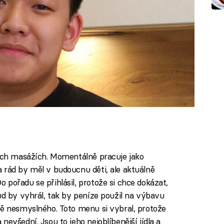
kých masážích. Momentálně pracuje jako
 rád by měl v budoucnu děti, ale aktuálně
pořadu se přihlásil, protože si chce dokázat,
ud by vyhrál, tak by peníze použil na výbavu
ně nesmyslného. Toto menu si vybral, protože
evšední. Jsou to jeho nejoblíbenější jídla a