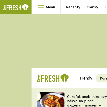
Menu
Recepty
Články
T
Oblíbené
Přílohy
recepty
HRANOLKY
HOUBY
KNEDLÍKY
DÝNĚ
KAŠE
RYCHLOVKY
Trendy:
Kuř
Populární
Videorecept
Cukeťák aneb cuketový
nákyp na plech
kuchaři
s uzeným masem –
TEĎ VAŘÍ ŠÉF!