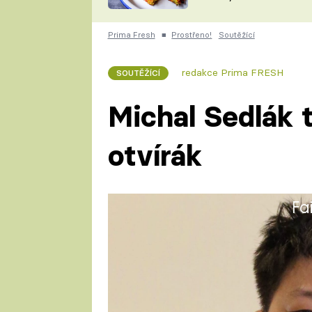
skvělý způsob, jak
ZDENĚK
zpracovat přerostlé
ČESKO NA TALÍŘI
cukety
POHLREICH
Prima Fresh
■
Prostřeno!
Soutěžící
KAROLÍNA,
JAROSLAV SAPÍK
DOMÁCÍ
redakce Prima FRESH
SOUTĚŽÍCÍ
KUCHAŘKA
KAROLÍNA
KAMBERSKÁ
Michal Sedlák t
otvírák
Fa
Michal (23) vystudoval Gymná
všeobecný obor. Následně stu
univerzitě v Brně. Během studi
především v gastronomii jako č