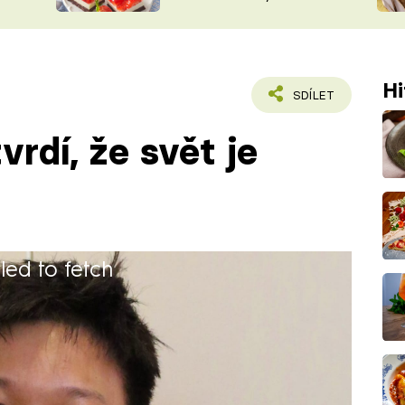
nepotřebujete troubu
ŠÉFREDAK
VYCHYTÁVKY
SOUTĚŽ FR
NA NÁKUPECH
ČASOPIS
Hi
SDÍLET
vrdí, že svět je
iled to fetch
zium Matyáše Lercha v Brně osmiletý
doval dva roky na Mendelově
í pracoval na různých brigádách,
íšník.